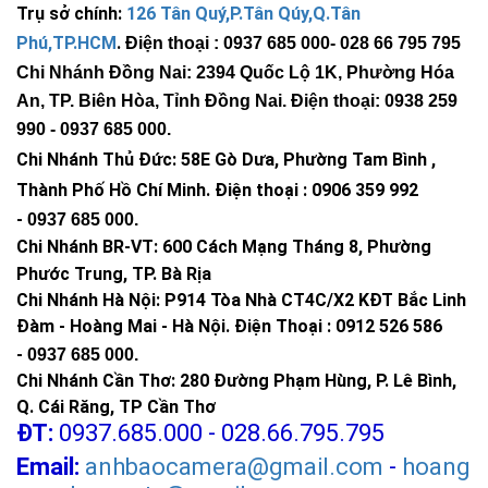
Trụ sở chính:
126 Tân Quý,P.Tân Qúy,Q.Tân
Phú,TP.HCM
.
Điện thoại : 0937 685 000
- 028 66 795 795
Chi Nhánh Đồng Nai: 2394 Quốc Lộ 1K, Phường Hóa
An, TP. Biên Hòa, Tỉnh Đồng Nai. Điện thoại: 0938 259
990 -
0937 685 000
.
Chi Nhánh Thủ Đức:
58E Gò Dưa, Phường Tam Bình ,
Thành Phố Hồ Chí Minh
.
Điện thoại : 0906 359 992
-
0937 685 000
.
Chi Nhánh BR-VT:
600 Cách Mạng Tháng 8, Phường
Phước Trung, TP. Bà Rịa
Chi Nhánh Hà Nội: P914 Tòa Nhà CT4C/X2 KĐT Bắc Linh
Đàm - Hoàng Mai - Hà Nội.
Điện Thoại : 0912 526 586
-
0937 685 000.
Chi Nhánh Cần Thơ: 280 Đường Phạm Hùng, P. Lê Bình,
Q. Cái Răng, TP Cần Thơ
ĐT:
0937.685.000 - 028.66.795.795
Email:
anhbaocamera@gmail.com
-
hoang