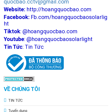
quocbao.cctv@gmail.com
Website:
http://hoangquocbao.com
Facebook:
Fb.com/hoangquocbaosolarlig
ht
Tiktok
:
@hoangquocbao.com
Youtube
:
@hoangquocbaosolarlight
Tin Tức
:
Tin Tức
VỀ CHÚNG TÔI
TIN TỨC
Tuyển dụng