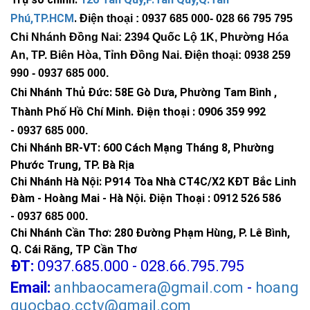
Phú,TP.HCM
.
Điện thoại : 0937 685 000
- 028 66 795 795
Chi Nhánh Đồng Nai: 2394 Quốc Lộ 1K, Phường Hóa
An, TP. Biên Hòa, Tỉnh Đồng Nai. Điện thoại: 0938 259
990 -
0937 685 000
.
Chi Nhánh Thủ Đức:
58E Gò Dưa, Phường Tam Bình ,
Thành Phố Hồ Chí Minh
.
Điện thoại : 0906 359 992
-
0937 685 000
.
Chi Nhánh BR-VT:
600 Cách Mạng Tháng 8, Phường
Phước Trung, TP. Bà Rịa
Chi Nhánh Hà Nội: P914 Tòa Nhà CT4C/X2 KĐT Bắc Linh
Đàm - Hoàng Mai - Hà Nội.
Điện Thoại : 0912 526 586
-
0937 685 000.
Chi Nhánh Cần Thơ: 280 Đường Phạm Hùng, P. Lê Bình,
Q. Cái Răng, TP Cần Thơ
ĐT:
0937.685.000 - 028.66.795.795
Email:
anhbaocamera@gmail.com
-
hoang
quocbao.cctv@gmail.com