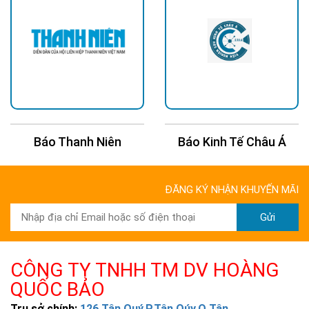
Báo Thanh Niên
Báo Kinh Tế Châu Á
ĐĂNG KÝ NHẬN KHUYẾN MÃI
Gửi
CÔNG TY TNHH TM DV HOÀNG
QUỐC BẢO
Trụ sở chính:
126 Tân Quý,P.Tân Qúy,Q.Tân