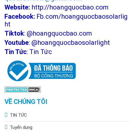
Website:
http://hoangquocbao.com
Facebook:
Fb.com/hoangquocbaosolarlig
ht
Tiktok
:
@hoangquocbao.com
Youtube
:
@hoangquocbaosolarlight
Tin Tức
:
Tin Tức
VỀ CHÚNG TÔI
TIN TỨC
Tuyển dụng