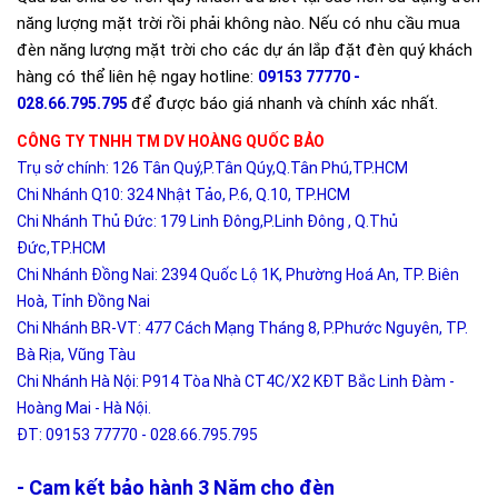
năng lượng mặt trời rồi phải không nào. Nếu có nhu cầu mua
đèn năng lượng mặt trời cho các dự án lắp đặt đèn quý khách
hàng có thể liên hệ ngay hotline:
09153 77770 -
để được báo giá nhanh và chính xác nhất.
028.66.795.795
CÔNG TY TNHH TM DV HOÀNG QUỐC BẢO
Trụ sở chính: 126 Tân Quý,P.Tân Qúy,Q.Tân Phú,TP.HCM
Chi Nhánh Q10: 324 Nhật Tảo, P.6, Q.10, TP.HCM
Chi Nhánh Thủ Đức: 179 Linh Đông,P.Linh Đông , Q.Thủ
Đức,TP.HCM
Chi Nhánh Đồng Nai: 2394 Quốc Lộ 1K, Phường Hoá An, TP. Biên
Hoà, Tỉnh Đồng Nai
Chi Nhánh BR-VT: 477 Cách Mạng Tháng 8, P.Phước Nguyên, TP.
Bà Rịa, Vũng Tàu
Chi Nhánh Hà Nội: P914 Tòa Nhà CT4C/X2 KĐT Bắc Linh Đàm -
Hoàng Mai - Hà Nội.
ĐT: 09153 77770 - 028.66.795.795
- Cam kết bảo hành 3 Năm cho đèn