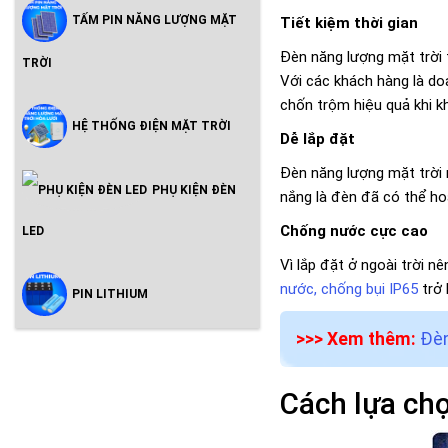
TẤM PIN NĂNG LƯỢNG MẶT
Tiết kiệm thời gian
Đèn năng lượng mặt trời 
TRỜI
Với các khách hàng là doa
chốn trộm hiệu quả khi k
HỆ THỐNG ĐIỆN MẶT TRỜI
Dễ lắp đặt
Đèn năng lượng mặt trời 
PHỤ KIỆN ĐÈN
nắng là đèn đã có thể ho
Chống nước cực cao
LED
Vì lắp đặt ở ngoài trời 
nước, chống bụi IP65
trở 
PIN LITHIUM
>>> Xem thêm:
Đèn
Cách lựa ch