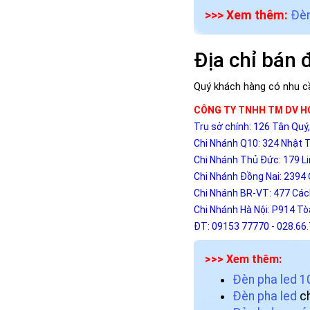
>>> Xem thêm:
Đèn
Địa chỉ bán 
Quý khách hàng có nhu cầ
CÔNG TY TNHH TM DV 
Trụ sở chính: 126 Tân Qu
Chi Nhánh Q10: 324 Nhật T
Chi Nhánh Thủ Đức: 179 L
Chi Nhánh Đồng Nai: 2394 
Chi Nhánh BR-VT: 477 Các
Chi Nhánh Hà Nội: P914 T
ĐT: 09153 77770 - 028.66
>>> Xem thêm:
Đèn pha led 
Đèn pha led
ch