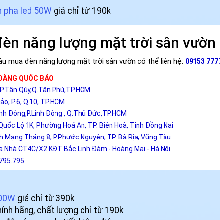
 pha led 50W
giá chỉ từ 190k
đèn năng lượng mặt trời sân vườn 
u mua đèn năng lượng mặt trời sân vườn có thể liên hệ:
09153 7777
HOÀNG QUỐC BẢO
ý,P.Tân Qúy,Q.Tân Phú,TP.HCM
ảo, P.6, Q.10, TP.HCM
inh Đông,P.Linh Đông , Q.Thủ Đức,TP.HCM
Quốc Lộ 1K, Phường Hoá An, TP. Biên Hoà, Tỉnh Đồng Nai
h Mạng Tháng 8, P.Phước Nguyên, TP. Bà Rịa, Vũng Tàu
òa Nhà CT4C/X2 KĐT Bắc Linh Đàm - Hoàng Mai - Hà Nội
.795.795
100W
giá chỉ từ 390k
ính hãng, chất lượng chỉ từ 190k