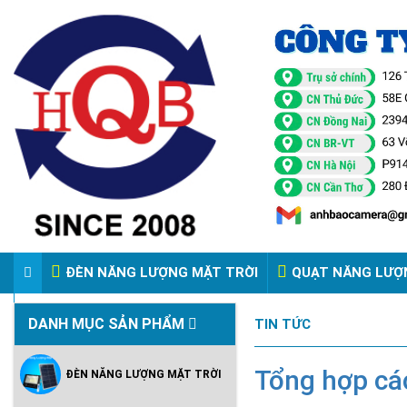
ĐÈN NĂNG LƯỢNG MẶT TRỜI
QUẠT NĂNG LƯỢ
VIDEO ĐÈN PHA ĐIỆN 220V
DANH MỤC SẢN PHẨM
TIN TỨC
Tổng hợp các
ĐÈN NĂNG LƯỢNG MẶT TRỜI