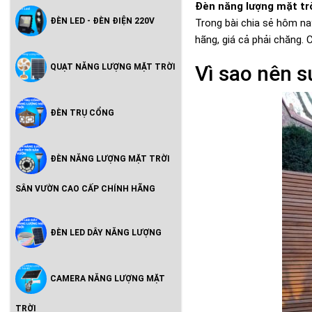
Đèn năng lượng mặt tr
ĐÈN LED - ĐÈN ĐIỆN 220V
Trong bài chia sẻ hôm n
hãng, giá cả phải chăng. 
Vì sao nên 
QUẠT NĂNG LƯỢNG MẶT TRỜI
ĐÈN TRỤ CỔNG
ĐÈN NĂNG LƯỢNG MẶT TRỜI
SÂN VƯỜN CAO CẤP CHÍNH HÃNG
ĐÈN LED DÂY NĂNG LƯỢNG
CAMERA NĂNG LƯỢNG MẶT
TRỜI