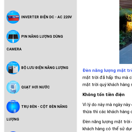
INVERTER ĐIỆN DC - AC 220V
PIN NĂNG LƯỢNG DÙNG
CAMERA
BỘ LƯU ĐIỆN NĂNG LƯỢNG
Đèn năng lượng mặt tr
mặt trời đã hấp thu mà c
mặt trời quý khách hàng 
QUẠT HƠI NƯỚC
Không tốn tiền điện
Vì lý do này mà ngày này
TRỤ ĐÈN - CỘT ĐÈN NĂNG
thừa thì các khách hàng c
LƯỢNG
Đèn năng lượng mặt trời 
khách hàng có thể sử dụn