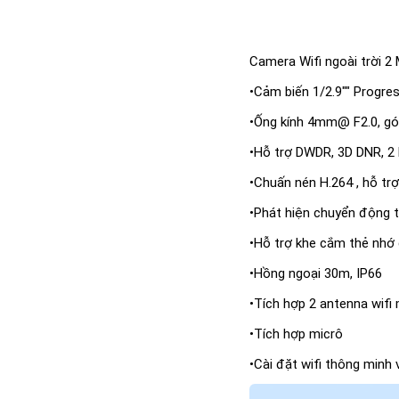
Camera Wifi ngoài trời 2
•Cảm biến 1/2.9"" Progr
•Ống kính 4mm@ F2.0, góc
•Hỗ trợ DWDR, 3D DNR, 2 l
•Chuấn nén H.264 , hỗ trợ 
•Phát hiện chuyển động
•Hỗ trợ khe cắm thẻ nhơ
•Hồng ngoại 30m, IP66
•Tích hợp 2 antenna wifi 
•Tích hợp micrô
•Cài đặt wifi thông minh vơ