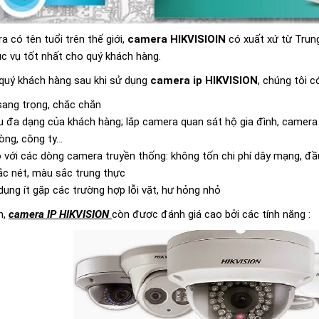
 có tên tuổi trên thế giới,
camera HIKVISIOIN
có xuất xứ từ Trun
c vụ tốt nhất cho quý khách hàng.
 quý khách hàng sau khi sử dụng
camera ip HIKVISION
, chúng tôi 
sang trọng, chắc chắn
u đa dạng của khách hàng; lắp camera quan sát hộ gia đình, camera
òng, công ty…
so với các dòng camera truyền thống: không tốn chi phí dây mạng, đầ
sắc nét, màu sắc trung thực
dụng ít gặp các trường hợp lỗi vặt, hư hỏng nhỏ
n,
camera IP HIKVISION
còn được đánh giá cao bởi các tính năng :