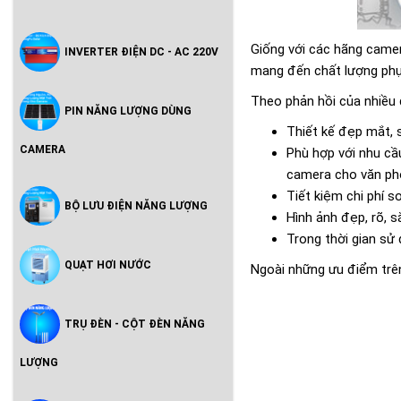
Giống với các hãng camera
INVERTER ĐIỆN DC - AC 220V
mang đến chất lượng phụ
Theo phản hồi của nhiều
PIN NĂNG LƯỢNG DÙNG
Thiết kế đẹp mắt, 
CAMERA
Phù hợp với nhu cầ
camera cho văn ph
Tiết kiệm chi phí 
BỘ LƯU ĐIỆN NĂNG LƯỢNG
Hình ảnh đẹp, rõ, 
Trong thời gian sử 
QUẠT HƠI NƯỚC
Ngoài những ưu điểm trê
TRỤ ĐÈN - CỘT ĐÈN NĂNG
LƯỢNG