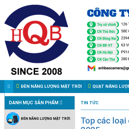
ĐÈN NĂNG LƯỢNG MẶT TRỜI
QUẠT NĂNG LƯỢ
VIDEO ĐÈN PHA ĐIỆN 220V
DANH MỤC SẢN PHẨM
TIN TỨC
Top các loại
ĐÈN NĂNG LƯỢNG MẶT TRỜI