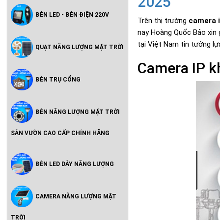
2025
ĐÈN LED - ĐÈN ĐIỆN 220V
Trên thị trường
camera 
nay Hoàng Quốc Bảo xin 
tại Việt Nam tin tưởng lự
QUẠT NĂNG LƯỢNG MẶT TRỜI
Camera IP k
ĐÈN TRỤ CỔNG
ĐÈN NĂNG LƯỢNG MẶT TRỜI
SÂN VƯỜN CAO CẤP CHÍNH HÃNG
ĐÈN LED DÂY NĂNG LƯỢNG
CAMERA NĂNG LƯỢNG MẶT
TRỜI