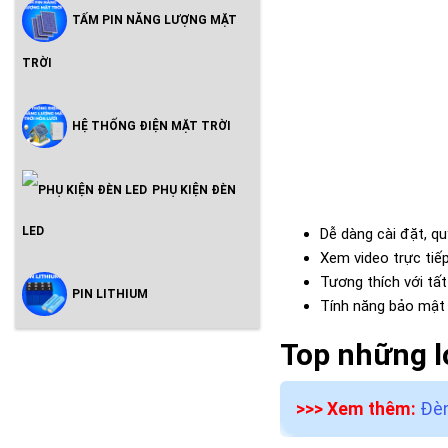
TẤM PIN NĂNG LƯỢNG MẶT
TRỜI
HỆ THỐNG ĐIỆN MẶT TRỜI
PHỤ KIỆN ĐÈN
LED
Dễ dàng cài đặt, q
Xem video trực tiế
Tương thích với tấ
PIN LITHIUM
Tính năng bảo mật
Top những l
>>> Xem thêm:
Đèn