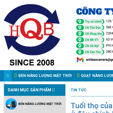
ĐÈN NĂNG LƯỢNG MẶT TRỜI
QUẠT NĂNG LƯỢ
VIDEO ĐÈN PHA ĐIỆN 220V
DANH MỤC SẢN PHẨM
TIN TỨC
Tuổi thọ của
ĐÈN NĂNG LƯỢNG MẶT TRỜI