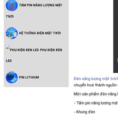
TẤM PIN NĂNG LƯỢNG MẶT
TRỜI
HỆ THỐNG ĐIỆN MẶT TRỜI
PHỤ KIỆN ĐÈN
LED
PIN LITHIUM
Đèn năng lượng mặt trời
chuyển hoá thành nguồn 
Một sản phẩm đèn năng l
- Tấm pin năng lượng mặt
- Khung đèn