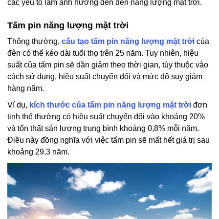
các yếu tố làm ảnh hưởng đến đèn năng lượng mặt trời.
Tấm pin năng lượng mặt trời
Thông thường,
cấu tạo tấm pin năng lượng mặt trời
của
đèn có thể kéo dài tuổi thọ trên 25 năm. Tuy nhiên, hiệu
suất của tấm pin sẽ dần giảm theo thời gian, tùy thuộc vào
cách sử dụng, hiệu suất chuyển đổi và mức độ suy giảm
hàng năm.
Ví dụ,
kích thước của tấm pin năng lượng mặt trời
đơn
tinh thể thường có hiệu suất chuyển đổi vào khoảng 20%
và tổn thất sản lượng trung bình khoảng 0,8% mỗi năm.
Điều này đồng nghĩa với việc tấm pin sẽ mất hết giá trị sau
khoảng 29,3 năm.