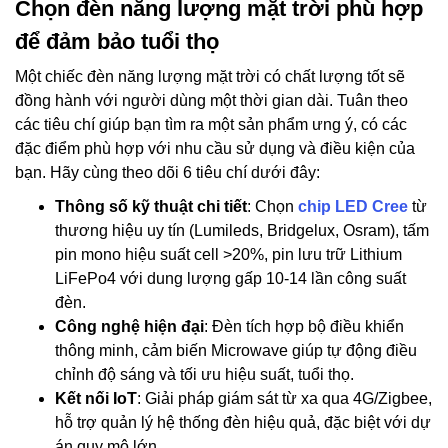
Chọn đèn năng lượng mặt trời phù hợp
để đảm bảo tuổi thọ
Một chiếc đèn năng lượng mặt trời có chất lượng tốt sẽ
đồng hành với người dùng một thời gian dài. Tuân theo
các tiêu chí giúp bạn tìm ra một sản phẩm ưng ý, có các
đặc điểm phù hợp với nhu cầu sử dụng và điều kiện của
bạn. Hãy cùng theo dõi 6 tiêu chí dưới đây:
Thông số kỹ thuật chi tiết
: Chọn
chip LED Cree
từ
thương hiệu uy tín (Lumileds, Bridgelux, Osram), tấm
pin mono hiệu suất cell >20%, pin lưu trữ Lithium
LiFePo4 với dung lượng gấp 10-14 lần công suất
đèn.
Công nghệ hiện đại
: Đèn tích hợp bộ điều khiển
thông minh, cảm biến Microwave giúp tự động điều
chỉnh độ sáng và tối ưu hiệu suất, tuổi thọ.
Kết nối IoT
: Giải pháp giám sát từ xa qua 4G/Zigbee,
hỗ trợ quản lý hệ thống đèn hiệu quả, đặc biệt với dự
án quy mô lớn.