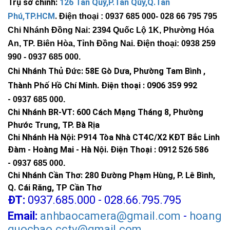
Trụ sở chính:
126 Tân Quý,P.Tân Qúy,Q.Tân
Phú,TP.HCM
.
Điện thoại : 0937 685 000
- 028 66 795 795
Chi Nhánh Đồng Nai: 2394 Quốc Lộ 1K, Phường Hóa
An, TP. Biên Hòa, Tỉnh Đồng Nai. Điện thoại: 0938 259
990 -
0937 685 000
.
Chi Nhánh Thủ Đức:
58E Gò Dưa, Phường Tam Bình ,
Thành Phố Hồ Chí Minh
.
Điện thoại : 0906 359 992
-
0937 685 000
.
Chi Nhánh BR-VT:
600 Cách Mạng Tháng 8, Phường
Phước Trung, TP. Bà Rịa
Chi Nhánh Hà Nội: P914 Tòa Nhà CT4C/X2 KĐT Bắc Linh
Đàm - Hoàng Mai - Hà Nội.
Điện Thoại : 0912 526 586
-
0937 685 000.
Chi Nhánh Cần Thơ: 280 Đường Phạm Hùng, P. Lê Bình,
Q. Cái Răng, TP Cần Thơ
ĐT:
0937.685.000 - 028.66.795.795
Email:
anhbaocamera@gmail.com
-
hoang
quocbao.cctv@gmail.com