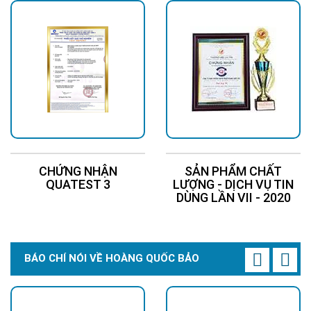
CHỨNG NHẬN
SẢN PHẨM CHẤT
QUATEST 3
LƯỢNG - DỊCH VỤ TIN
DÙNG LẦN VII - 2020
BÁO CHÍ NÓI VỀ HOÀNG QUỐC BẢO