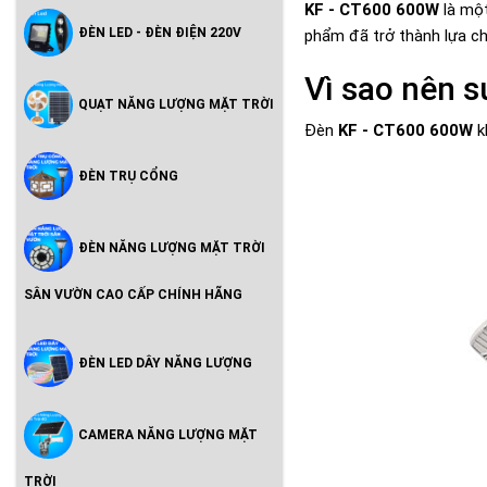
KF - CT600 600W
là một
ĐÈN LED - ĐÈN ĐIỆN 220V
phẩm đã trở thành lựa ch
Vì sao nên 
QUẠT NĂNG LƯỢNG MẶT TRỜI
Đèn
KF - CT600 600W
k
ĐÈN TRỤ CỔNG
ĐÈN NĂNG LƯỢNG MẶT TRỜI
SÂN VƯỜN CAO CẤP CHÍNH HÃNG
ĐÈN LED DÂY NĂNG LƯỢNG
CAMERA NĂNG LƯỢNG MẶT
TRỜI