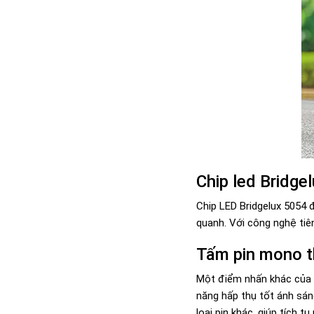
Chip led Bridge
Chip LED Bridgelux 5054
quanh. Với công nghệ tiê
Tấm pin mono t
Một điểm nhấn khác củ
năng hấp thụ tốt ánh sán
loại pin khác, giúp tích 