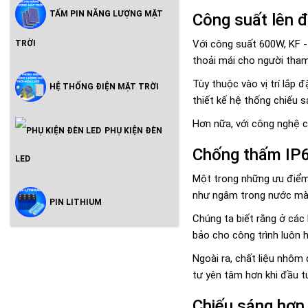
TẤM PIN NĂNG LƯỢNG MẶT
Công suất lên 
Với công suất 600W, KF -
TRỜI
thoải mái cho người tham
Tùy thuộc vào vị trí lắp
HỆ THỐNG ĐIỆN MẶT TRỜI
thiết kế hệ thống chiếu 
Hơn nữa, với công nghệ c
PHỤ KIỆN ĐÈN
Chống thấm IP6
LED
Một trong những ưu điểm
như ngâm trong nước mà
PIN LITHIUM
Chúng ta biết rằng ở các
bảo cho công trình luôn 
Ngoài ra, chất liệu nhô
tư yên tâm hơn khi đầu tư
Chiếu sáng hơn 