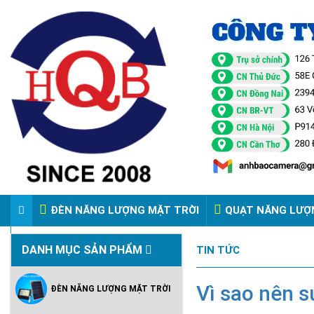
ĐÈN NĂNG LƯỢNG MẶT TRỜI
QUẠT NĂNG LƯỢ
VIDEO ĐÈN PHA ĐIỆN 220V
DANH MỤC SẢN PHẨM
TIN TỨC
Vì sao nên 
ĐÈN NĂNG LƯỢNG MẶT TRỜI