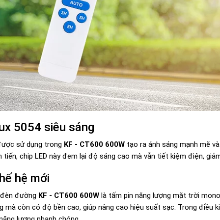
lux 5054 siêu sáng
 được sử dụng trong
KF - CT600 600W
tạo ra ánh sáng mạnh mẽ và 
n tiến, chip LED này đem lại độ sáng cao mà vẫn tiết kiệm điện, gi
hế hệ mới
a đèn đường
KF - CT600 600W
là tấm pin năng lượng mặt trời mono
g mà còn có độ bền cao, giúp nâng cao hiệu suất sạc. Trong điều 
tụ năng lượng nhanh chóng.