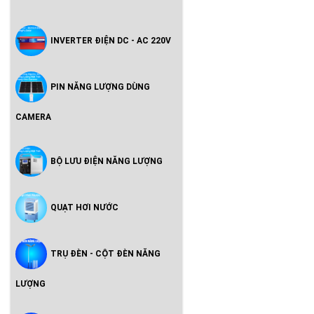
INVERTER ĐIỆN DC - AC 220V
PIN NĂNG LƯỢNG DÙNG
CAMERA
BỘ LƯU ĐIỆN NĂNG LƯỢNG
QUẠT HƠI NƯỚC
TRỤ ĐÈN - CỘT ĐÈN NĂNG
LƯỢNG