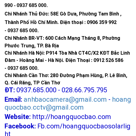
990 -
0937 685 000
.
Chi Nhánh Thủ Đức:
58E Gò Dưa, Phường Tam Bình ,
Thành Phố Hồ Chí Minh
.
Điện thoại : 0906 359 992
-
0937 685 000
.
Chi Nhánh BR-VT:
600 Cách Mạng Tháng 8, Phường
Phước Trung, TP. Bà Rịa
Chi Nhánh Hà Nội: P914 Tòa Nhà CT4C/X2 KĐT Bắc Linh
Đàm - Hoàng Mai - Hà Nội.
Điện Thoại : 0912 526 586
-
0937 685 000.
Chi Nhánh Cần Thơ: 280 Đường Phạm Hùng, P. Lê Bình,
Q. Cái Răng, TP Cần Thơ
ĐT:
0937.685.000 - 028.66.795.795
Email:
anhbaocamera@gmail.com
-
hoang
quocbao.cctv@gmail.com
Website:
http://hoangquocbao.com
Facebook:
Fb.com/hoangquocbaosolarlig
ht