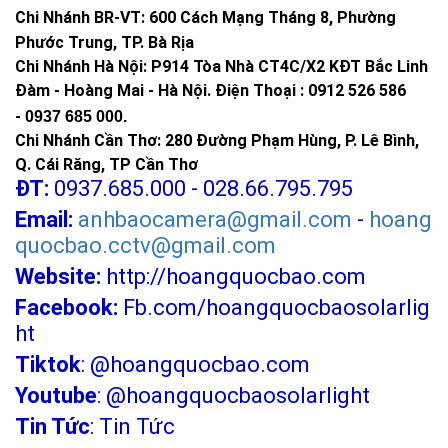
Chi Nhánh BR-VT:
600 Cách Mạng Tháng 8, Phường
Phước Trung, TP. Bà Rịa
Chi Nhánh Hà Nội: P914 Tòa Nhà CT4C/X2 KĐT Bắc Linh
Đàm - Hoàng Mai - Hà Nội.
Điện Thoại : 0912 526 586
-
0937 685 000.
Chi Nhánh Cần Thơ: 280 Đường Phạm Hùng, P. Lê Bình,
Q. Cái Răng, TP Cần Thơ
ĐT:
0937.685.000 - 028.66.795.795
Email:
anhbaocamera@gmail.com
-
hoang
quocbao.cctv@gmail.com
Website:
http://hoangquocbao.com
Facebook:
Fb.com/hoangquocbaosolarlig
ht
Tiktok
:
@hoangquocbao.com
Youtube
:
@hoangquocbaosolarlight
Tin Tức
:
Tin Tức