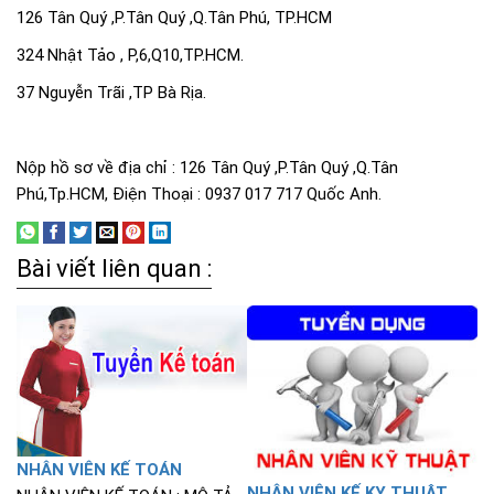
126 Tân Quý ,P.Tân Quý ,Q.Tân Phú, TP.HCM
324 Nhật Tảo , P,6,Q10,TP.HCM.
37 Nguyễn Trãi ,TP Bà Rịa.
Nộp hồ sơ về địa chỉ : 126 Tân Quý ,P.Tân Quý ,Q.Tân
Phú,Tp.HCM, Điện Thoại : 0937 017 717 Quốc Anh.
Bài viết liên quan :
NHÂN VIÊN KẾ TOÁN
NHÂN VIÊN KẾ KY THUẬT