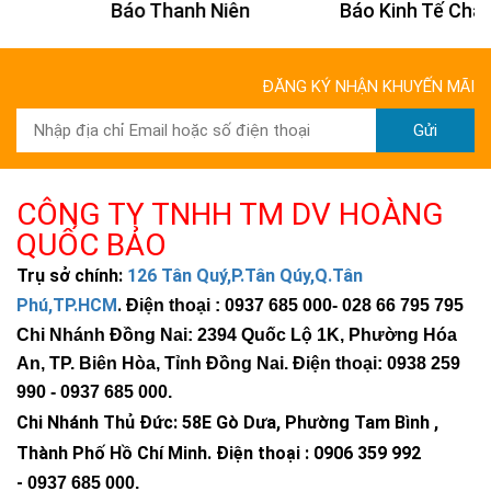
Báo Thanh Niên
Báo Kinh Tế Châu Á
ĐĂNG KÝ NHẬN KHUYẾN MÃI
Gửi
CÔNG TY TNHH TM DV HOÀNG
QUỐC BẢO
Trụ sở chính:
126 Tân Quý,P.Tân Qúy,Q.Tân
Phú,TP.HCM
.
Điện thoại : 0937 685 000
- 028 66 795 795
Chi Nhánh Đồng Nai: 2394 Quốc Lộ 1K, Phường Hóa
An, TP. Biên Hòa, Tỉnh Đồng Nai. Điện thoại: 0938 259
990 -
0937 685 000
.
Chi Nhánh Thủ Đức:
58E Gò Dưa, Phường Tam Bình ,
Thành Phố Hồ Chí Minh
.
Điện thoại : 0906 359 992
-
0937 685 000
.