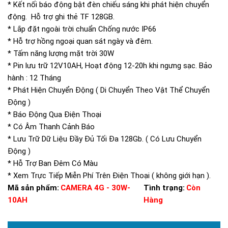
* Kết nối báo động bật đèn chiếu sáng khi phát hiện chuyển
động. Hỗ trợ ghi thẻ TF 128GB.
* Lắp đặt ngoài trời chuẩn Chống nước IP66
* Hỗ trợ hồng ngoại quan sát ngày và đêm.
* Tấm năng lượng mặt trời 30W
* Pin lưu trữ 12V10AH, Hoạt động 12-20h khi ngưng sạc. Bảo
hành : 12 Tháng
* Phát Hiện Chuyển Động ( Di Chuyển Theo Vật Thể Chuyển
Động )
* Báo Động Qua Điện Thoại
* Có Âm Thanh Cảnh Báo
* Lưu Trữ Dữ Liệu Đầy Đủ Tối Đa 128Gb. ( Có Lưu Chuyển
Động )
* Hỗ Trợ Ban Đêm Có Màu
* Xem Trực Tiếp Miễn Phí Trên Điện Thoại ( không giới hạn ).
Mã sản phẩm:
CAMERA 4G - 30W-
Tình trạng:
Còn
10AH
Hàng