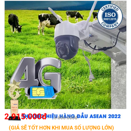
2.915.000đ
3.800.000đ
(GIÁ SẼ TỐT HƠN KHI MUA SỐ LƯỢNG LỚN)