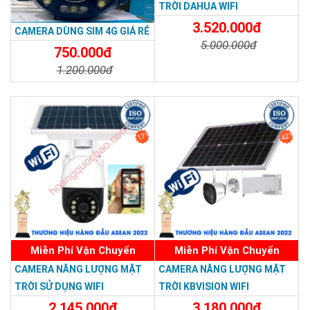
TRỜI DAHUA WIFI
3.520.000đ
CAMERA DÙNG SIM 4G GIÁ RẺ
5.000.000đ
750.000đ
Chi Tiết
Đặt Mua
1.200.000đ
Chi Tiết
Đặt Mua
17%
42%
Miễn Phí Vận Chuyển
Miễn Phí Vận Chuyển
CAMERA NĂNG LƯỢNG MẶT
CAMERA NĂNG LƯỢNG MẶT
TRỜI SỬ DỤNG WIFI
TRỜI KBVISION WIFI
2.145.000đ
3.180.000đ