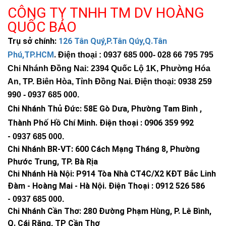
* Báo Động Qua Điện Thoại
CÔNG TY TNHH TM DV HOÀNG
* Có Âm Thanh Cảnh Báo
QUỐC BẢO
* Lưu Trữ Dữ Liệu Đầy Đủ Tối Đa 128Gb. ( Có Lưu Chuyển
Động )
Trụ sở chính:
126 Tân Quý,P.Tân Qúy,Q.Tân
* Hỗ Trợ Ban Đêm Có Màu
Phú,TP.HCM
.
Điện thoại : 0937 685 000
- 028 66 795 795
* Xem Trực Tiếp Miễn Phí Trên Điện Thoại ( không giới hạn ).
Chi Nhánh Đồng Nai: 2394 Quốc Lộ 1K, Phường Hóa
An, TP. Biên Hòa, Tỉnh Đồng Nai. Điện thoại: 0938 259
990 -
0937 685 000
.
Chi Nhánh Thủ Đức:
58E Gò Dưa, Phường Tam Bình ,
Thành Phố Hồ Chí Minh
.
Điện thoại : 0906 359 992
-
0937 685 000
.
Chi Nhánh BR-VT:
600 Cách Mạng Tháng 8, Phường
Phước Trung, TP. Bà Rịa
Chi Nhánh Hà Nội: P914 Tòa Nhà CT4C/X2 KĐT Bắc Linh
Đàm - Hoàng Mai - Hà Nội.
Điện Thoại : 0912 526 586
-
0937 685 000.
Chi Nhánh Cần Thơ: 280 Đường Phạm Hùng, P. Lê Bình,
Q. Cái Răng, TP Cần Thơ