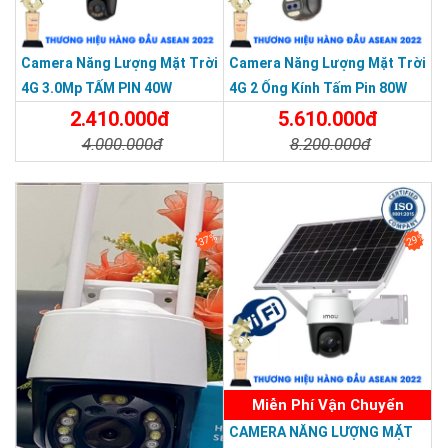
Camera Năng Lượng Mặt Trời
Camera Năng Lượng Mặt Trời
4G 3.0Mp TẤM PIN 40W
4G 2 Ống Kính Tấm Pin 80W
40AH
2.410.000đ
5.610.000đ
4.000.000đ
8.200.000đ
Chi Tiết
Đặt Mua
Chi Tiết
Đặt Mua
37%
29%
SẢN PHẨM CHẤT LƯỢNG - DỊCH VỤ TIN DÙNG LẦN VII - 2020
Miễn Phí Vận Chuyển
CAMERA NĂNG LƯỢNG MẶT