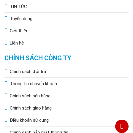
Chi Nhánh Đồng Nai: 2394 Quốc Lộ 1K, Phường Hoá An, TP.
TIN TỨC
Biên Hoà, Tỉnh Đồng Nai
Tuyển dụng
Chi Nhánh BR-VT: 477 Cách Mạng Tháng 8, P.Phước Nguyên,
TP. Bà Rịa, Vũng Tàu
Giới thiệu
Chi Nhánh Hà Nội: P914 Tòa Nhà CT4C/X2 KĐT Bắc Linh Đàm
- Hoàng Mai - Hà Nội.
Liên hệ
CHÍNH SÁCH CÔNG TY
Chính sách đổi trả
Thông tin chuyển khoản
Chính sách bán hàng
Chính sách giao hàng
Điều khoản sử dụng
Chính sách bảo mật thông tin