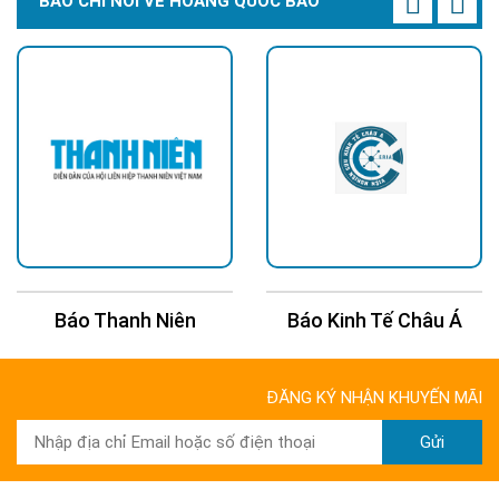
BÁO CHÍ NÓI VỀ HOÀNG QUỐC BẢO
Thông số kỹ thuật camera năng lượng mặt
trời JD-3010
* Camera hỗ trợ WIFI 2.0Megapixel
* Điều khiển xoay 4 chiều 360 độ
* Định dạng nén video H.264 / H.265
* Chế độ full màu ban đêm.
* Ghi âm thanh ghi âm thanh trực tiếp, âm thanh 2 chiều.
* Kết nối báo động bật đèn chiếu sáng khi phát hiện chuyển
động. Hỗ trợ ghi thẻ TF 128GB,ONVIF
* Lắp đặt ngoài trời chuẩn Chống nước IP66
Báo Kinh Tế Châu Á
Báo 24H
* Hỗ trợ hồng ngoại quan sát ngày và đêm.
* Tấm năng lượng mặt trời 30W
ĐĂNG KÝ NHẬN KHUYẾN MÃI
* Pin lưu trữ 12V10AH, Hoạt động 12-20h khi ngưng sạc. Bảo
hành : 12 Tháng
Gửi
* Phát Hiện Chuyển Động ( Di Chuyển Theo Vật Thể Chuyển
Động )