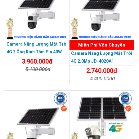
Camera Năng Lượng Mặt Trời
Miễn Phí Vận Chuyển
4G 2 Ống Kính Tấm Pin 40W
Camera Năng Lượng Mặt Trời
20AH
3.960.000đ
4G 2.0Mp JD-4020A1
5.100.000đ
2.740.000đ
4.400.000đ
Chi Tiết
Đặt Mua
THƯƠNG HIỆU HÀNG ĐẦU ASEAN 2022
Chi Tiết
Đặt Mua
39%
31%