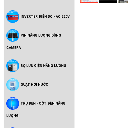
INVERTER ĐIỆN DC - AC 220V
PIN NĂNG LƯỢNG DÙNG
CAMERA
BỘ LƯU ĐIỆN NĂNG LƯỢNG
QUẠT HƠI NƯỚC
TRỤ ĐÈN - CỘT ĐÈN NĂNG
LƯỢNG