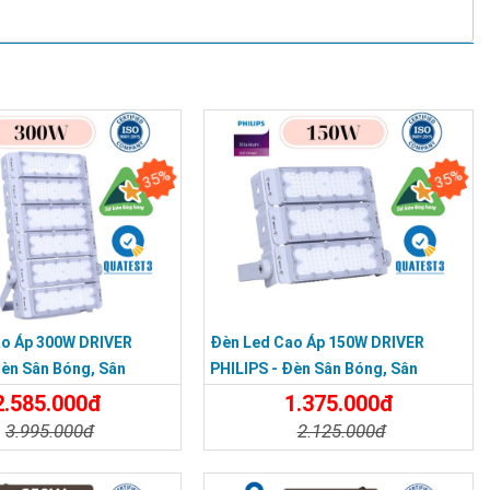
35%
35%
ao Áp 300W DRIVER
Đèn Led Cao Áp 150W DRIVER
Đèn Sân Bóng, Sân
PHILIPS - Đèn Sân Bóng, Sân
 Module 300W
Pickleballled Module 150W
2.585.000đ
1.375.000đ
3.995.000đ
2.125.000đ
t
Đặt Mua
Chi Tiết
Đặt Mua