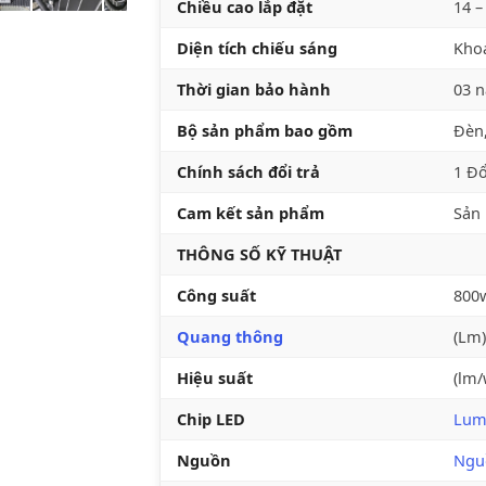
Chiều cao lắp đặt
14 –
Diện tích chiếu sáng
Khoả
Thời gian bảo hành
03 
Bộ sản phẩm bao gồm
Đèn,
Chính sách đổi trả
1 Đổ
Cam kết sản phẩm
Sản 
THÔNG SỐ KỸ THUẬT
Công suất
800
Quang thông
(Lm)
Hiệu suất
(lm
Chip LED
Lumi
Nguồn
Ngu