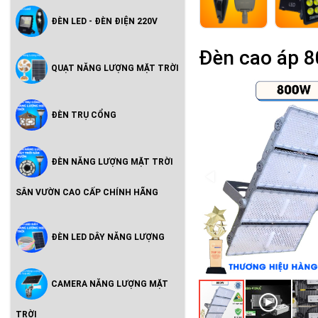
ĐÈN LED - ĐÈN ĐIỆN 220V
Đèn cao áp 8
QUẠT NĂNG LƯỢNG MẶT TRỜI
ĐÈN TRỤ CỔNG
ĐÈN NĂNG LƯỢNG MẶT TRỜI
SÂN VƯỜN CAO CẤP CHÍNH HÃNG
ĐÈN LED DÂY NĂNG LƯỢNG
CAMERA NĂNG LƯỢNG MẶT
TRỜI