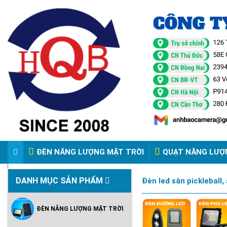
ĐÈN NĂNG LƯỢNG MẶT TRỜI
QUẠT NĂNG LƯỢ
VIDEO ĐÈN PHA ĐIỆN 220V
DANH MỤC SẢN PHẨM
Đèn led sân pickleball,
ĐÈN NĂNG LƯỢNG MẶT TRỜI