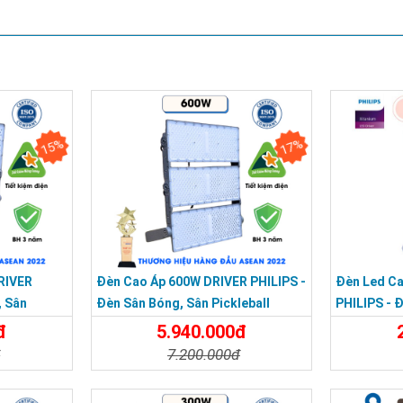
15%
17%
RIVER
Đèn Cao Áp 600W DRIVER PHILIPS -
Đèn Led C
, Sân
Đèn Sân Bóng, Sân Pickleball
PHILIPS - 
Module 600W
Pickleball
đ
5.940.000đ
đ
7.200.000đ
ụng đèn led cao áp 800W tại Hoàng Quốc Bảo
Đặt Mua
Chi Tiết
Đặt Mua
Chi Tiế