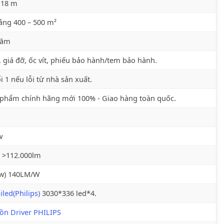
 18 m
ng 400 – 500 m²
năm
 giá đỡ, ốc vít, phiếu bảo hành/tem bảo hành.
i 1 nếu lỗi từ nhà sản xuất.
phẩm chính hãng mới 100% - Giao hàng toàn quốc.
w
 >112.000lm
/w) 140LM/W
led(Philips)
3030*336 led*4.
ồn Driver PHILIPS