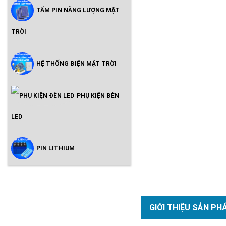
TẤM PIN NĂNG LƯỢNG MẶT
TRỜI
HỆ THỐNG ĐIỆN MẶT TRỜI
PHỤ KIỆN ĐÈN
LED
PIN LITHIUM
GIỚI THIỆU SẢN PH