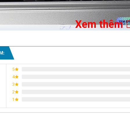
Xem thêm
M:
5
4
3
Tem xác thực điện tử
2
1