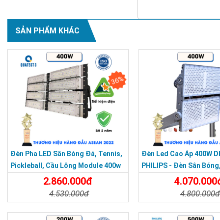
SẢN PHẨM KHÁC
36%
Đèn Pha LED Sân Bóng Đá, Tennis,
Đèn Led Cao Áp 400W D
Pickleball, Cầu Lông Module 400w
PHILIPS - Đèn Sân Bóng
Pickleball Module 400W
2.860.000đ
4.070.000
4.530.000đ
4.800.000
Vì sao nên sử d
Chi Tiết
Đặt Mua
Chi Tiết