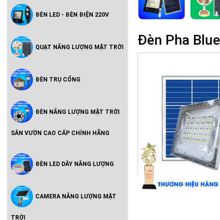
ĐÈN LED - ĐÈN ĐIỆN 220V
Đèn Pha Blu
QUẠT NĂNG LƯỢNG MẶT TRỜI
ĐÈN TRỤ CỔNG
ĐÈN NĂNG LƯỢNG MẶT TRỜI
SÂN VƯỜN CAO CẤP CHÍNH HÃNG
ĐÈN LED DÂY NĂNG LƯỢNG
CAMERA NĂNG LƯỢNG MẶT
TRỜI