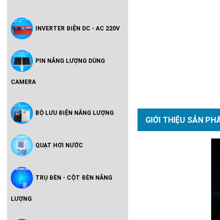
INVERTER ĐIỆN DC - AC 220V
PIN NĂNG LƯỢNG DÙNG
CAMERA
BỘ LƯU ĐIỆN NĂNG LƯỢNG
GIỚI THIỆU SẢN PH
QUẠT HƠI NƯỚC
TRỤ ĐÈN - CỘT ĐÈN NĂNG
LƯỢNG