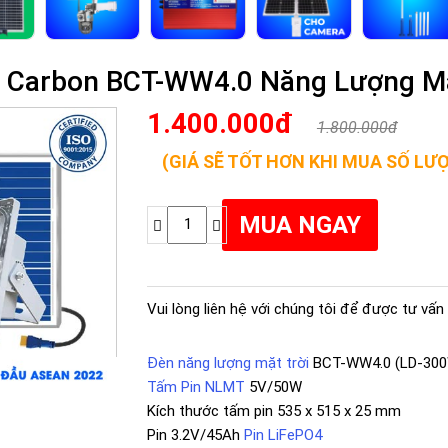
e Carbon BCT-WW4.0 Năng Lượng M
1.400.000đ
1.800.000đ
(GIÁ SẼ TỐT HƠN KHI MUA SỐ LƯ
Vui lòng liên hệ với chúng tôi để được tư vấn 
Đèn năng lượng mặt trời
BCT-WW4.0 (LD-30
Tấm Pin NLMT
5V/50W
Kích thước tấm pin 535 x 515 x 25 mm
Pin 3.2V/45Ah
Pin LiFePO4