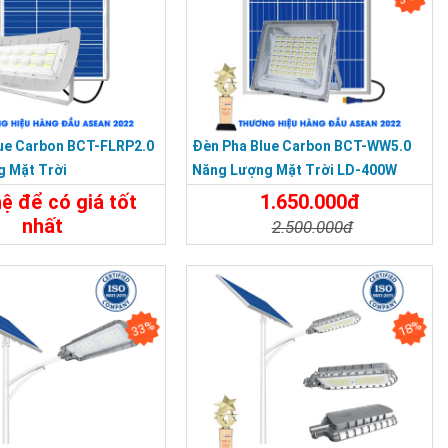
ue Carbon BCT-FLRP2.0
Đèn Pha Blue Carbon BCT-WW5.0
g Mặt Trời
Năng Lượng Mặt Trời LD-400W
hệ để có giá tốt
1.650.000đ
nhất
2.500.000đ
t
Liên Hệ
Chi Tiết
Đặt Mua
33%
18%