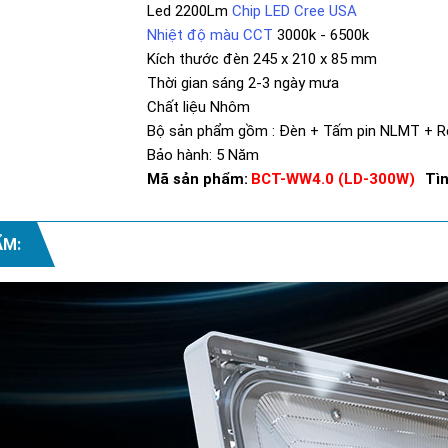
Led 2200Lm
Chip LED Cree USA
Nhiệt độ màu CCT
3000k - 6500k
Kích thước đèn 245 x 210 x 85 mm
Thời gian sáng 2-3 ngày mưa
Chất liệu Nhôm
Bộ sản phẩm gồm : Đèn + Tấm pin NLMT + 
Bảo hành: 5 Năm
Mã sản phẩm:
BCT-WW4.0 (LD-300W)
Tìn
ẨM: