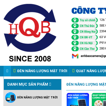
ĐÈN NĂNG LƯỢNG MẶT TRỜI
QUẠT NĂNG LƯỢ
VIDEO ĐÈN PHA ĐIỆN 220V
DANH MỤC SẢN PHẨM
ĐÈN NĂNG LƯỢNG MẶT
ĐÈN NĂNG LƯỢNG MẶT TRỜI