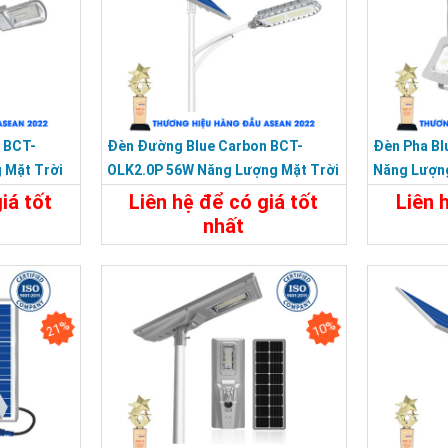
 BCT-
Đèn Đường Blue Carbon BCT-
Đèn Pha Bl
 Mặt Trời
OLK2.0P 56W Năng Lượng Mặt Trời
Năng Lượn
iá tốt
Liên hệ để có giá tốt
Liên 
nhất
đ
2.900.000đ
Chi Tiế
Đặt Mua
Chi Tiết
Đặt Mua
21%
10%