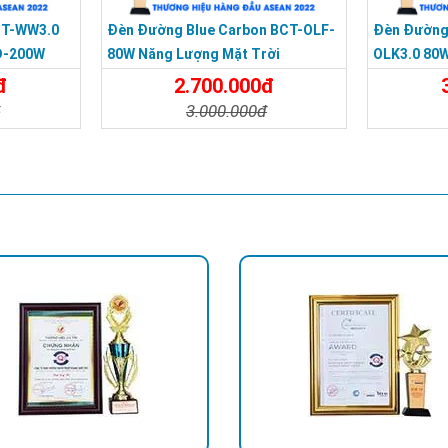
CT-WW3.0
Đèn Đường Blue Carbon BCT-OLF-
Đèn Đường
D-200W
80W Năng Lượng Mặt Trời
OLK3.0 80W
đ
2.700.000đ
đ
3.000.000đ
Đặt Mua
Chi Tiết
Đặt Mua
Chi Tiế