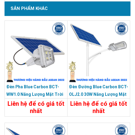
SẢN PHẨM KHÁC
Đèn Pha Blue Carbon BCT-
Đèn Đường Blue Carbon BCT-
WW1.0 Năng Lượng Mặt Trời
OLJ2.0 30W Năng Lượng Mặt
Trời
Liên hệ để có giá tốt
Liên hệ để có giá tốt
nhất
nhất
3.500.000đ
Chi Tiết
Liên Hệ
Chi Tiết
Đặt Mua