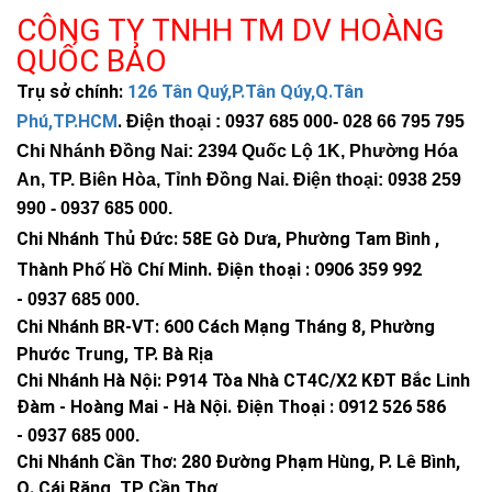
CÔNG TY TNHH TM DV HOÀNG
QUỐC BẢO
Trụ sở chính:
126 Tân Quý,P.Tân Qúy,Q.Tân
Phú,TP.HCM
.
Điện thoại : 0937 685 000
- 028 66 795 795
Chi Nhánh Đồng Nai: 2394 Quốc Lộ 1K, Phường Hóa
An, TP. Biên Hòa, Tỉnh Đồng Nai. Điện thoại: 0938 259
990 -
0937 685 000
.
Chi Nhánh Thủ Đức:
58E Gò Dưa, Phường Tam Bình ,
Thành Phố Hồ Chí Minh
.
Điện thoại : 0906 359 992
-
0937 685 000
.
Chi Nhánh BR-VT:
600 Cách Mạng Tháng 8, Phường
Phước Trung, TP. Bà Rịa
Chi Nhánh Hà Nội: P914 Tòa Nhà CT4C/X2 KĐT Bắc Linh
Đàm - Hoàng Mai - Hà Nội.
Điện Thoại : 0912 526 586
-
0937 685 000.
Chi Nhánh Cần Thơ: 280 Đường Phạm Hùng, P. Lê Bình,
Q. Cái Răng, TP Cần Thơ