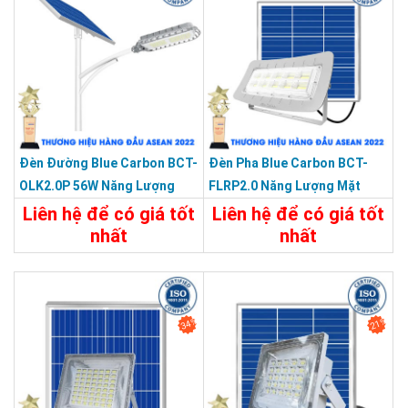
Đèn Đường Blue Carbon BCT-
Đèn Pha Blue Carbon BCT-
OLK2.0P 56W Năng Lượng
FLRP2.0 Năng Lượng Mặt
Mặt Trời
Trời
Liên hệ để có giá tốt
Liên hệ để có giá tốt
nhất
nhất
2.900.000đ
Chi Tiết
Liên Hệ
Chi Tiết
Đặt Mua
34%
21%