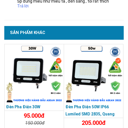
Sp đúng miêu như miêu tả , đèn sáng , tôi rất thích
điện so với đèn PF thấp.
Trả lời
Trong trường hợp của bạn lắp cho xưởng nhỏ hoặc công trình
dài hạn, yếu tố PF cao sẽ giúp giảm chi phí vận hành đáng kể.
Vỏ nhôm hợp kim – yếu tố quyết định độ bền
SẢN PHẨM KHÁC
36%
18%
Đèn Pha Điện 30W
Đèn Pha Điện 50W IP66
Lumiled SMD 2835, Quang
95.000đ
Thông 120lm/W
205.000đ
150.000đ
THƯƠNG HIỆU HÀNG ĐẦU ASEAN 2022