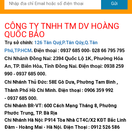
Gửi
>>> Xem thêm
các mẫu
đèn đường led ngoài trời
chính hãng
tại Hoàng Quốc Bảo
CÔNG TY TNHH TM DV HOÀNG
QUỐC BẢO
Trụ sở chính:
126 Tân Quý,P.Tân Qúy,Q.Tân
Phú,TP.HCM
.
Điện thoại : 0937 685 000
- 028 66 795 795
Chi Nhánh Đồng Nai: 2394 Quốc Lộ 1K, Phường Hóa
An, TP. Biên Hòa, Tỉnh Đồng Nai. Điện thoại: 0938 259
990 -
0937 685 000
.
Chi Nhánh Thủ Đức:
58E Gò Dưa, Phường Tam Bình ,
Thành Phố Hồ Chí Minh
.
Điện thoại : 0906 359 992
-
0937 685 000
.
Chi Nhánh BR-VT:
600 Cách Mạng Tháng 8, Phường
Phước Trung, TP. Bà Rịa
Chi Nhánh Hà Nội: P914 Tòa Nhà CT4C/X2 KĐT Bắc Linh
Đàm - Hoàng Mai - Hà Nội.
Điện Thoại : 0912 526 586