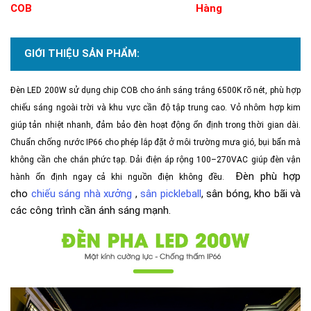
COB
Hàng
GIỚI THIỆU SẢN PHẨM:
Đèn LED 200W sử dụng chip COB cho ánh sáng trắng 6500K rõ nét, phù hợp
chiếu sáng ngoài trời và khu vực cần độ tập trung cao. Vỏ nhôm hợp kim
giúp tản nhiệt nhanh, đảm bảo đèn hoạt động ổn định trong thời gian dài.
Chuẩn chống nước IP66 cho phép lắp đặt ở môi trường mưa gió, bụi bẩn mà
không cần che chắn phức tạp. Dải điện áp rộng 100–270VAC giúp đèn vận
Đèn phù hợp
hành ổn định ngay cả khi nguồn điện không đều.
cho
chiếu sáng nhà xưởng
,
sân pickleball
, sân bóng, kho bãi và
các công trình cần ánh sáng mạnh.