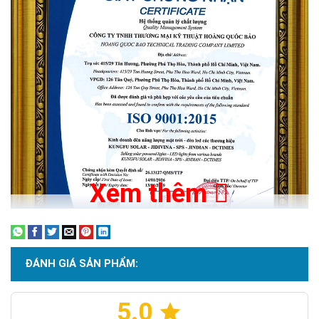
Tuy nhiên, COB sinh nhiệt tập trung. Nếu tản nhiệt không tốt,
tuổi thọ sẽ giảm nhanh. Với sản phẩm này, vỏ nhôm hợp kim
đóng vai trò cực kỳ quan trọng để kéo dài tuổi thọ thực tế.
Chỉ số IP66
Xem thêm
ĐÁNH GIÁ SẢN PHẨM:
5.0
Chứng nhận ISO 9001:2015