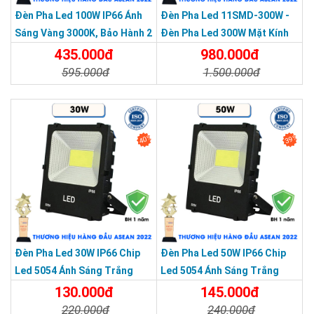
Đèn Pha Led 100W IP66 Ánh
Đèn Pha Led 11SMD-300W -
Sáng Vàng 3000K, Bảo Hành 2
Đèn Pha Led 300W Mặt Kính
Năm
Cường Lực, Chống Thấm IP66
435.000đ
980.000đ
595.000đ
1.500.000đ
Chi Tiết
Đặt Mua
Chi Tiết
Đặt Mua
40%
39%
Đèn Pha Led 30W IP66 Chip
Đèn Pha Led 50W IP66 Chip
Led 5054 Ánh Sáng Trắng
Led 5054 Ánh Sáng Trắng
130.000đ
145.000đ
220.000đ
240.000đ