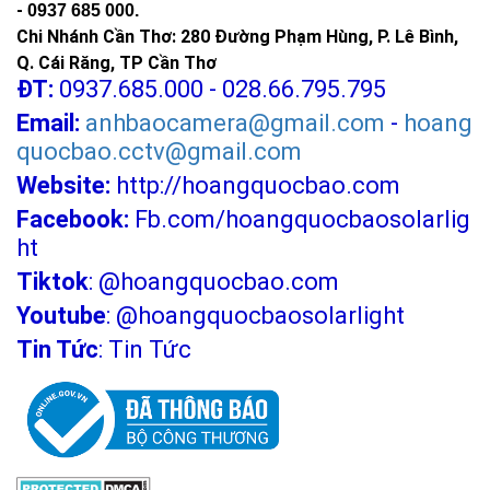
-
0937 685 000.
Chi Nhánh Cần Thơ: 280 Đường Phạm Hùng, P. Lê Bình,
Q. Cái Răng, TP Cần Thơ
ĐT:
0937.685.000 - 028.66.795.795
Email:
anhbaocamera@gmail.com
-
hoang
quocbao.cctv@gmail.com
Website:
http://hoangquocbao.com
Facebook:
Fb.com/hoangquocbaosolarlig
ht
Tiktok
:
@hoangquocbao.com
Youtube
:
@hoangquocbaosolarlight
Tin Tức
:
Tin Tức
Hướng dẫn lắp đặt thực tế từ kinh nghiệm
thi công