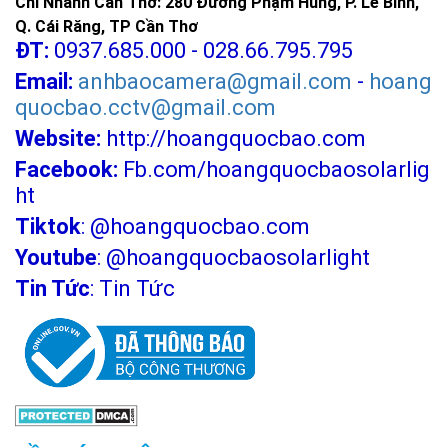
Chi Nhánh Cần Thơ: 280 Đường Phạm Hùng, P. Lê Bình,
Q. Cái Răng, TP Cần Thơ
ĐT:
0937.685.000 - 028.66.795.795
Email:
anhbaocamera@gmail.com
-
hoang
quocbao.cctv@gmail.com
Website:
http://hoangquocbao.com
Facebook:
Fb.com/hoangquocbaosolarlig
ht
Tiktok
:
@hoangquocbao.com
Youtube
:
@hoangquocbaosolarlight
Tin Tức
:
Tin Tức