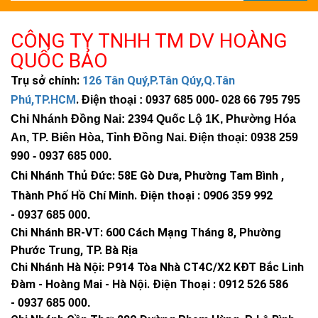
CÔNG TY TNHH TM DV HOÀNG
QUỐC BẢO
Trụ sở chính:
126 Tân Quý,P.Tân Qúy,Q.Tân
Phú,TP.HCM
.
Điện thoại : 0937 685 000
- 028 66 795 795
Chi Nhánh Đồng Nai: 2394 Quốc Lộ 1K, Phường Hóa
An, TP. Biên Hòa, Tỉnh Đồng Nai. Điện thoại: 0938 259
990 -
0937 685 000
.
Chi Nhánh Thủ Đức:
58E Gò Dưa, Phường Tam Bình ,
Thành Phố Hồ Chí Minh
.
Điện thoại : 0906 359 992
-
0937 685 000
.
Chi Nhánh BR-VT:
600 Cách Mạng Tháng 8, Phường
Phước Trung, TP. Bà Rịa
Chi Nhánh Hà Nội: P914 Tòa Nhà CT4C/X2 KĐT Bắc Linh
Đàm - Hoàng Mai - Hà Nội.
Điện Thoại : 0912 526 586
-
0937 685 000.