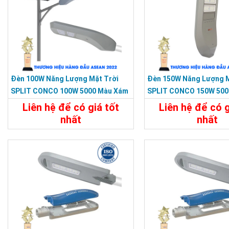
Đèn 100W Năng Lượng Mặt Trời
Đèn 150W Năng Lượng M
SPLIT CONCO 100W 5000 Màu Xám
SPLIT CONCO 150W 500
KY-F-HX-002
KY-F-HX-004
Liên hệ để có giá tốt
Liên hệ để có g
nhất
nhất
Chi Tiết
Liên Hệ
Chi Tiết