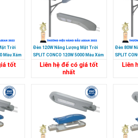
ặt Trời
Đèn 120W Năng Lượng Mặt Trời
Đèn 80W N
0 Màu Xám
SPLIT CONCO 120W 5000 Màu Xám
SPLIT CON
KY-F-HX-003
KY-F-HX-0
iá tốt
Liên hệ để có giá tốt
Liên 
nhất
Liên Hệ
Chi Tiết
Liên Hệ
Chi Tiế