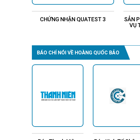
CHỨNG NHẬN QUATEST 3
SẢN P
VỤ 
BÁO CHÍ NÓI VỀ HOÀNG QUỐC BẢO