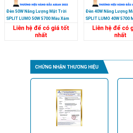
Đèn 50W Năng Lượng Mặt Trời
Đèn 40W Năng Lượng Mặ
SPLIT LUMO 50W 5700 Màu Xám
SPLIT LUMO 40W 5700 
KY-FXC-002-C1
KY-FXC-001
Liên hệ để có giá tốt
Liên hệ để có g
nhất
nhất
Chi Tiết
Liên Hệ
Chi Tiết
CHỨNG NHẬN THƯƠNG HIỆU