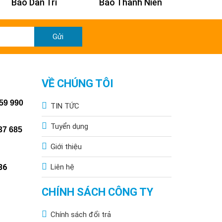
Báo Dân Trí
Báo Thanh Niên
Báo Kin
Gửi
VỀ CHÚNG TÔI
59 990
TIN TỨC
Tuyển dụng
37 685
Giới thiệu
86
Liên hệ
CHÍNH SÁCH CÔNG TY
Chính sách đổi trả