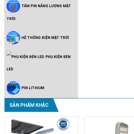
TẤM PIN NĂNG LƯỢNG MẶT
TRỜI
HỆ THỐNG ĐIỆN MẶT TRỜI
PHỤ KIỆN ĐÈN
LED
PIN LITHIUM
SẢN PHẨM KHÁC