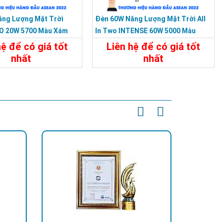
ăng Lượng Mặt Trời
Đèn 60W Năng Lượng Mặt Trời All
O 20W 5700 Màu Xám
In Two INTENSE 60W 5000 Màu
1-C1
Xám KY-E-HT-003
hệ để có giá tốt
Liên hệ để có giá tốt
nhất
nhất
t
Liên Hệ
Chi Tiết
Liên Hệ