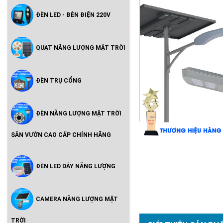
ĐÈN LED - ĐÈN ĐIỆN 220V
QUẠT NĂNG LƯỢNG MẶT TRỜI
ĐÈN TRỤ CỔNG
ĐÈN NĂNG LƯỢNG MẶT TRỜI
SÂN VƯỜN CAO CẤP CHÍNH HÃNG
ĐÈN LED DÂY NĂNG LƯỢNG
CAMERA NĂNG LƯỢNG MẶT
TRỜI