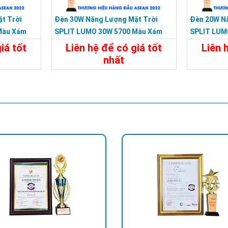
t Trời
Đèn 30W Năng Lượng Mặt Trời
Đèn 20W N
Màu Xám
SPLIT LUMO 30W 5700 Màu Xám
SPLIT LUM
KY-FXC-001-C2
KY-FXC-00
iá tốt
Liên hệ để có giá tốt
Liên 
nhất
Liên Hệ
Chi Tiết
Liên Hệ
Chi Tiế