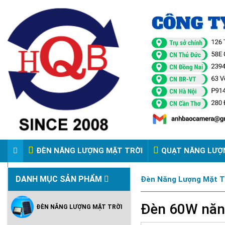
ĐÈN NĂNG LƯỢNG MẶT TRỜI
QUẠT NĂNG LƯỢ
VIDEO ĐÈN PHA ĐIỆN 220V
DANH MỤC SẢN PHẨM
Đèn Năng Lượng Mặt 
Đèn 60W năn
ĐÈN NĂNG LƯỢNG MẶT TRỜI