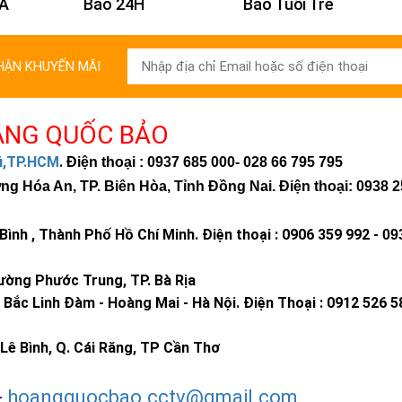
 Á
Báo 24H
Báo Tuổi Trẻ
HẬN KHUYẾN MÃI
ÀNG QUỐC BẢO
hú,TP.HCM
.
Điện thoại : 0937 685 000
- 028 66 795 795
 Hóa An, TP. Biên Hòa, Tỉnh Đồng Nai. Điện thoại: 0938 2
ình , Thành Phố Hồ Chí Minh
.
Điện thoại : 0906 359 992 -
09
ờng Phước Trung, TP. Bà Rịa
Bắc Linh Đàm - Hoàng Mai - Hà Nội.
Điện Thoại : 0912 526 5
Lê Bình, Q. Cái Răng, TP Cần Thơ
-
hoangquocbao.cctv@gmail.com