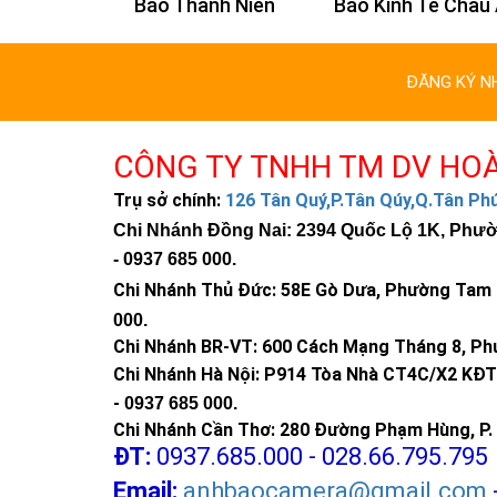
n Trí
Báo Thanh Niên
Báo Kinh Tế Châu
ĐĂNG KÝ N
CÔNG TY TNHH TM DV HO
Trụ sở chính:
126 Tân Quý,P.Tân Qúy,Q.Tân P
Chi Nhánh Đồng Nai: 2394 Quốc Lộ 1K, Phường
-
0937 685 000
.
Chi Nhánh Thủ Đức:
58E Gò Dưa, Phường Tam B
000
.
Chi Nhánh BR-VT:
600 Cách Mạng Tháng 8, Phư
Chi Nhánh Hà Nội: P914 Tòa Nhà CT4C/X2 KĐT 
-
0937 685 000.
Chi Nhánh Cần Thơ: 280 Đường Phạm Hùng, P. 
ĐT:
0937.685.000 - 028.66.795.795
Email:
anhbaocamera@gmail.com