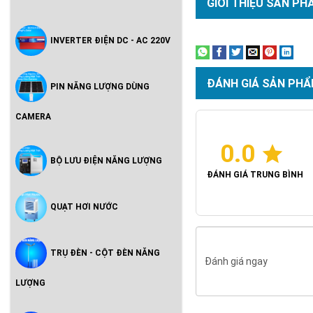
GIỚI THIỆU SẢN PH
INVERTER ĐIỆN DC - AC 220V
ĐÁNH GIÁ SẢN PHẨ
PIN NĂNG LƯỢNG DÙNG
CAMERA
0.0
BỘ LƯU ĐIỆN NĂNG LƯỢNG
ĐÁNH GIÁ TRUNG BÌNH
QUẠT HƠI NƯỚC
TRỤ ĐÈN - CỘT ĐÈN NĂNG
Đánh giá ngay
LƯỢNG