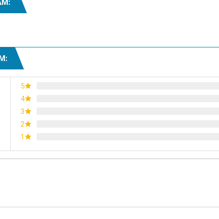
ẨM:
Xem thêm
M:
5
4
3
2
1