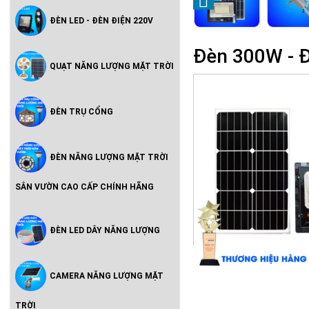
ĐÈN LED - ĐÈN ĐIỆN 220V
Đèn 300W - 
QUẠT NĂNG LƯỢNG MẶT TRỜI
ĐÈN TRỤ CỔNG
ĐÈN NĂNG LƯỢNG MẶT TRỜI
SÂN VƯỜN CAO CẤP CHÍNH HÃNG
ĐÈN LED DÂY NĂNG LƯỢNG
CAMERA NĂNG LƯỢNG MẶT
TRỜI