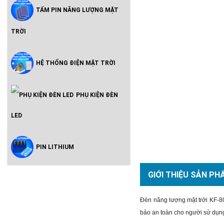
TẤM PIN NĂNG LƯỢNG MẶT
TRỜI
HỆ THỐNG ĐIỆN MẶT TRỜI
PHỤ KIỆN ĐÈN
LED
PIN LITHIUM
GIỚI THIỆU SẢN PH
Đèn năng lượng mặt trời KF-8
bảo an toàn cho người sử dụng