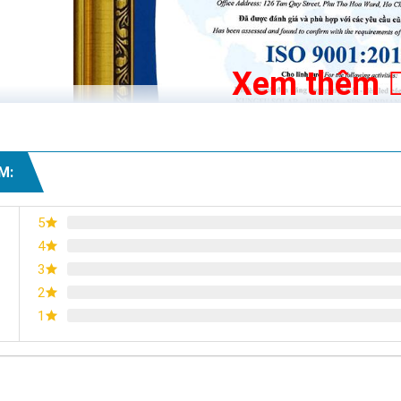
Xem thêm
M:
5
4
3
2
1
Chứng nhận ISO 9001:2015