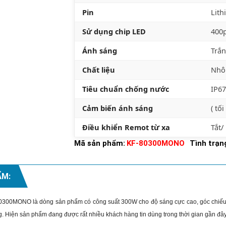
Pin
Lith
Sử dụng chip LED
400p
Ánh sáng
Trắn
Chất liệu
Nhô
Tiêu chuẩn chống nước
IP67
Cảm biến ánh sáng
( tố
Điều khiển Remot từ xa
Tắt/
Mã sản phẩm:
KF-80300MONO
Tình trạn
ẨM:
0300MONO là dòng sản phẩm có công suất 300W cho độ sáng cực cao, góc chiếu s
. Hiện sản phẩm đang được rất nhiều khách hàng tin dùng trong thời gian gần đây