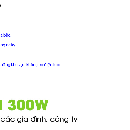
O
ưa bão.
ằng ngày.
 những khu vực không có điện lưới ...