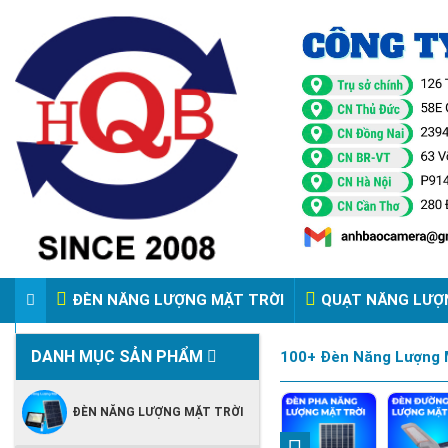
ĐÈN NĂNG LƯỢNG MẶT TRỜI
QUẠT NĂNG LƯỢ
VIDEO ĐÈN PHA ĐIỆN 220V
DANH MỤC SẢN PHẨM
100+ Đèn Năng Lượng M
ĐÈN NĂNG LƯỢNG MẶT TRỜI