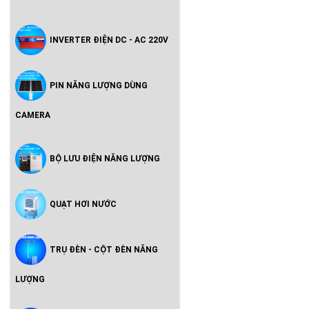
INVERTER ĐIỆN DC - AC 220V
PIN NĂNG LƯỢNG DÙNG
CAMERA
BỘ LƯU ĐIỆN NĂNG LƯỢNG
QUẠT HƠI NƯỚC
TRỤ ĐÈN - CỘT ĐÈN NĂNG
LƯỢNG