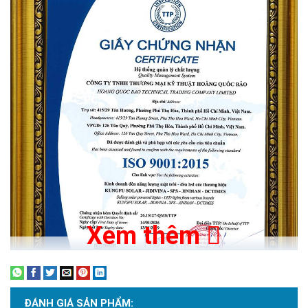
Tự động cảm ứng ánh sáng thông minh
Khi có nắng rọi vào tấm pin thì đèn sẽ ở chế độ sạc, khi sạc thì
đèn sẽ tắt. Ngược lại, khi không có ánh sáng thì đèn sẽ bật
sáng.
Vì vậy, khi trời tối đèn sẽ tự động bật và khi trời sáng sẽ tự
Xem thêm
động tắt.
ĐÁNH GIÁ SẢN PHẨM: