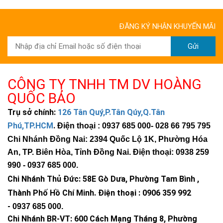
ĐĂNG KÝ NHẬN KHUYẾN MÃI
Gửi
CÔNG TY TNHH TM DV HOÀNG
QUỐC BẢO
Trụ sở chính:
126 Tân Quý,P.Tân Qúy,Q.Tân
Phú,TP.HCM
.
Điện thoại : 0937 685 000
- 028 66 795 795
Chi Nhánh Đồng Nai: 2394 Quốc Lộ 1K, Phường Hóa
An, TP. Biên Hòa, Tỉnh Đồng Nai. Điện thoại: 0938 259
990 -
0937 685 000
.
Chi Nhánh Thủ Đức:
58E Gò Dưa, Phường Tam Bình ,
Thành Phố Hồ Chí Minh
.
Điện thoại : 0906 359 992
>>> Xem thêm:
Đèn năng lượng mặt trời 300w
-
0937 685 000
.
chính hãng, giá tốt
Chi Nhánh BR-VT:
600 Cách Mạng Tháng 8, Phường