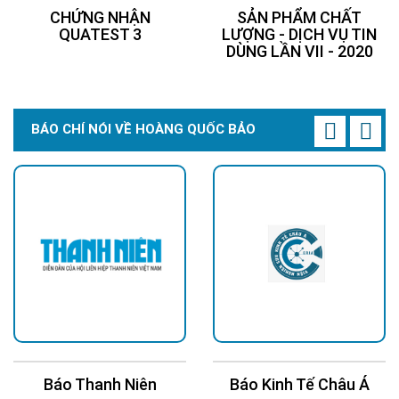
CHỨNG NHẬN
SẢN PHẨM CHẤT
QUATEST 3
LƯỢNG - DỊCH VỤ TIN
DÙNG LẦN VII - 2020
>>> Xem thêm:
Đèn năng lượng mặt trời
BH 5
năm chỉ từ 345k.
BÁO CHÍ NÓI VỀ HOÀNG QUỐC BẢO
Ứng dụng
Ứng dụng đa dạng trong đời sống:
Lắp đặt chiếu sáng trong nhà
Lắp mái nhà và tường để chiếu sáng xung quanh
Chiếu sáng các khu vực ngóc ngách, lối nhỏ nguy hiểm
Chiếu sáng sân vườn, hồ nước
Chung cư, xí nghiệp, khu vui chơi, bãi đổ xe
Khu công cộng
Báo Thanh Niên
Báo Kinh Tế Châu Á