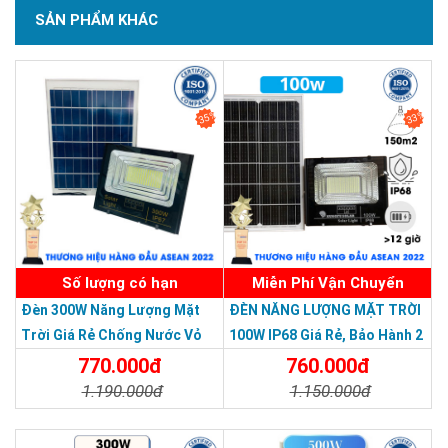
SẢN PHẨM KHÁC
Khả năng chống nước, chống bụi, chống mưa bão mạnh mẽ.
SẢN PHẨM CHẤT LƯỢNG - DỊCH VỤ TIN DÙNG LẦN VII - 2020
35%
33%
Số lượng có hạn
Miễn Phí Vận Chuyển
Đèn 300W Năng Lượng Mặt
ĐÈN NĂNG LƯỢNG MẶT TRỜI
Trời Giá Rẻ Chống Nước Vỏ
100W IP68 Giá Rẻ, Bảo Hành 2
Nhôm Đúc
Năm
770.000đ
760.000đ
1.190.000đ
1.150.000đ
Chi Tiết
Đặt Mua
Chi Tiết
Đặt Mua