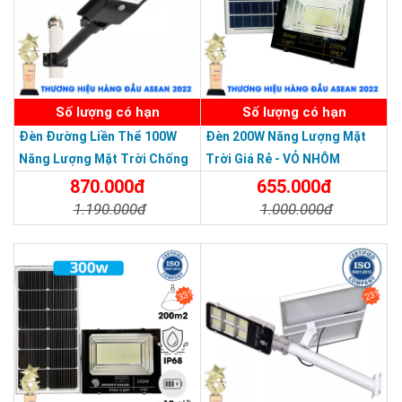
SẢN PHẨM DỊCH VỤ CHẤT LƯỢNG ASEAN 2019
Số lượng có hạn
Số lượng có hạn
Đèn Đường Liền Thể 100W
Đèn 200W Năng Lượng Mặt
Năng Lượng Mặt Trời Chống
Trời Giá Rẻ - VỎ NHÔM
Nước Giá Rẻ
870.000đ
655.000đ
Sử dụng Pin Lithium Li-ion dung lượng cao
1.190.000đ
1.000.000đ
Ưu điểm Pin Lithium: tuổi thọ cao hơn nhiều so với các loại pin
Chi Tiết
Đặt Mua
Chi Tiết
Đặt Mua
khác
Hiệu suất tốt cho dòng điện ổn định
Thời gian sạc nhanh
33%
23%
An toàn, không như một số dòng pin rẻ tiền khác hay bị chảy
nước, gây cháy nổ.