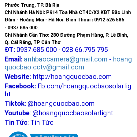
Phước Trung, TP. Bà Rịa
Chi Nhánh Hà Nội: P914 Tòa Nhà CT4C/X2 KĐT Bắc Linh
Thông số kỹ thuật
Đàm - Hoàng Mai - Hà Nội.
Điện Thoại : 0912 526 586
Công suất: 300W - Đèn led hiển thị báo sạc , cảnh báo
-
0937 685 000.
kích thước đèn :332 * 262 * 62mm.
Chi Nhánh Cần Thơ: 280 Đường Phạm Hùng, P. Lê Bình,
Bảng điều khiển năng lượng mặt trời: Monocrystalline
Q. Cái Răng, TP Cần Thơ
Silicon (12V/53W). Hiệu Suất sạc nhanh.
ĐT:
0937.685.000 - 028.66.795.795
Kích thước tấm pin năng lượng mặt trời 670*445*25mm.
Email:
anhbaocamera@gmail.com
-
hoang
Pin Lithium ion Lifepo4 -6,4V
quocbao.cctv@gmail.com
36.000mAh(3,2V72.000MAH)
Website:
http://hoangquocbao.com
Sử dụng chip 169 LED 5054 siêu sáng - Tuổi thọ 50.000
giờ
Facebook:
Fb.com/hoangquocbaosolarlig
Ánh sáng trắng - Góc chiếu sáng 160 độ
ht
Chất liệu: Nhôm đúc nguyên khối + kính cường lực
Tiktok
:
@hoangquocbao.com
Tiêu chuẩn chống nước: IP67
Youtube
:
@hoangquocbaosolarlight
Cảm biến ánh sáng ( tối tự sáng - sáng tự tắt)
Điều khiển Remote từ xa : tắt/ mở - hẹn giờ - tăng giảm
Tin Tức
:
Tin Tức
độ sáng
Thời gian sạc: 5 giờ