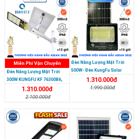
37%
34%
Tấm pin Monocrystalline Hiệu suất sạc nhanh.
THƯƠNG HIỆU HÀNG ĐẦU ASEAN 2022
Mang lại hiệu suất chuyển đổi cao, tấm pin diện tích lớn giúp
hấp thụ nhiều ánh sáng hơn cho nhiều điện năng hơn.
Độ bền cao, có khả năng chịu được thời tiết khắc nghiệt.
Tuổi thọ có thể lên đến 15 năm.
Đèn Năng Lượng Mặt Trời
Miễn Phí Vận Chuyển
500W- Đèn KungFu Solar
Đèn Năng Lượng Mặt Trời
Năng Lượng Mặt Trời 500W,IP
1.310.000đ
300W KUNGFU KF 76300B6,
67 Loại Lớn
1.990.000đ
IP68, Bảng Giá 2026
1.310.000đ
2.100.000đ
Chi Tiết
Đặt Mua
Chi Tiết
Đặt Mua
26%
34%