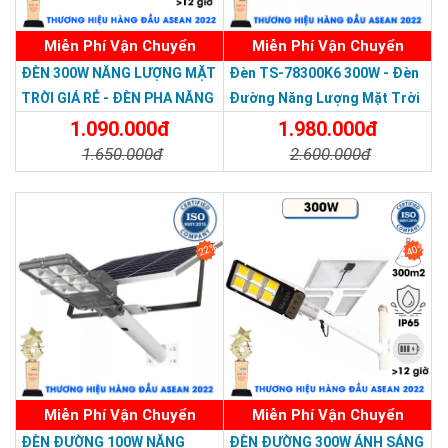
Miễn Phí Vận Chuyển
Miễn Phí Vận Chuyển
Thương hiệu dẫn đầu Việt Nam 2023
ĐÈN 300W NĂNG LƯỢNG MẶT
Đèn TS-78300K6 300W - Đèn
TRỜI GIÁ RẺ - ĐÈN PHA NĂNG
Đường Năng Lượng Mặt Trời
LƯỢNG MẶT TRỜI 300W MẪU
300W TS-78300K6 - Solar
1.090.000đ
1.980.000đ
MỚI
Light 300W
1.650.000đ
2.600.000đ
Chi Tiết
Đặt Mua
Chi Tiết
Đặt Mua
22%
40%
Miễn Phí Vận Chuyển
Miễn Phí Vận Chuyển
ĐÈN ĐƯỜNG 100W NĂNG
ĐÈN ĐƯỜNG 300W ÁNH SÁNG