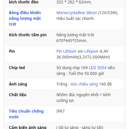
kích thước đèn
332 * 262 * 62mm.
Bảng điều khiển
Monocrystalline Silicon
(12V/53W).
năng lượng mặt
Hiệu Suất sạc nhanh.
trời
Kích thước tấm pin
Năng lượng mặt trời
670*445*25mm.
Pin
Pin Lithium
ion
Lifepo4
-6,4V
36.000mAh(3,2V72.000MAH)
Chip led
Sử dụng chip 169
LED 5054
siêu
sáng - Tuổi thọ 50.000 giờ
Ánh sáng
Trắng -
Góc chiếu sáng
160 độ
Chất liệu
Nhôm đúc nguyên khối + kính
cường lực
Tiêu chuẩn chống
IP67
nước
Cảm biến ánh sáng
( tối tự sáng - sáng tự tắt)