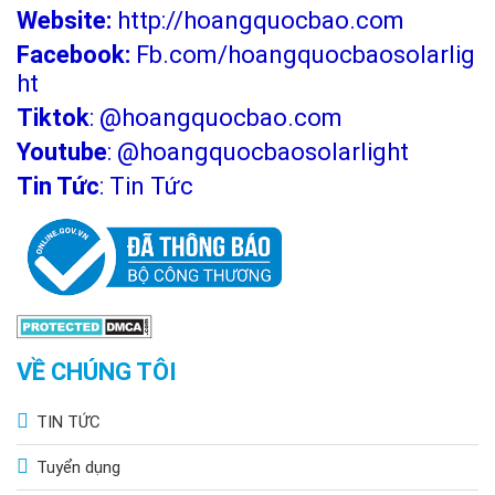
ĐÈN 3 CHẾ ĐỘ MÀU 60W,100W,200W,300W ... Liên hệ :
Website:
http://hoangquocbao.com
09153 77770 để biết thêm chi tiết .
Facebook:
Fb.com/hoangquocbaosolarlig
An tâm mua hàng với phiếu bảo hành chính
ht
hãng
Tiktok
:
@hoangquocbao.com
Youtube
:
@hoangquocbaosolarlight
Tin Tức
:
Tin Tức
>>> Xem thêm:
Đèn trụ cổng năng lượng mặt trời
VỀ CHÚNG TÔI
giá tốt, độ sáng cao
TIN TỨC
Hướng dẫn lắp đặt đèn năng lượng mặt trời
30W KUNGFU SOLAR-8830
Tuyển dụng