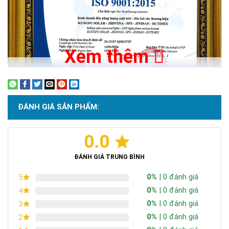
Liên Hệ Mua Hàng :
09153 77770 - 0937 017 717 -
028.66.795.795
Xem thêm
ĐÁNH GIÁ SẢN PHẨM:
0.0
Chứng nhận ISO 9001:2015
ĐÁNH GIÁ TRUNG BÌNH
0%
| 0 đánh giá
5
0%
| 0 đánh giá
4
0%
| 0 đánh giá
3
0%
| 0 đánh giá
2