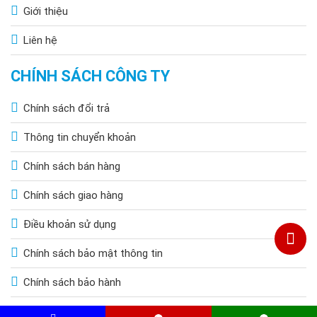
Với kích thước nhỏ gọn, vừa phải,
đèn năng lượng mặt trời
Giới thiệu
30W KUNGFU SOLAR-8830
có thể được các khách hàng tự
lắp đặt với 4 bước đơn giản sau đây:
Liên hệ
CHÍNH SÁCH CÔNG TY
Chính sách đổi trả
Thông tin chuyển khoản
Chính sách bán hàng
Chính sách giao hàng
Điều khoản sử dụng
Chính sách bảo mật thông tin
Chính sách bảo hành
>>> Xem thêm:
Đèn năng lượng mặt trời 1000w