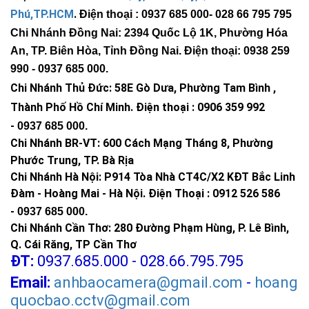
Phú,TP.HCM
.
Điện thoại : 0937 685 000
- 028 66 795 795
Chi Nhánh Đồng Nai: 2394 Quốc Lộ 1K, Phường Hóa
An, TP. Biên Hòa, Tỉnh Đồng Nai. Điện thoại: 0938 259
990 -
0937 685 000
.
Chi Nhánh Thủ Đức:
58E Gò Dưa, Phường Tam Bình ,
Thành Phố Hồ Chí Minh
.
Điện thoại : 0906 359 992
-
0937 685 000
.
Chi Nhánh BR-VT:
600 Cách Mạng Tháng 8, Phường
Phước Trung, TP. Bà Rịa
Chi Nhánh Hà Nội: P914 Tòa Nhà CT4C/X2 KĐT Bắc Linh
Đàm - Hoàng Mai - Hà Nội.
Điện Thoại : 0912 526 586
-
0937 685 000.
Chi Nhánh Cần Thơ: 280 Đường Phạm Hùng, P. Lê Bình,
Q. Cái Răng, TP Cần Thơ
ĐT:
0937.685.000 - 028.66.795.795
Email:
anhbaocamera@gmail.com
-
hoang
quocbao.cctv@gmail.com