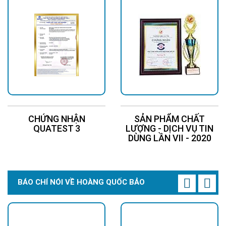
CHỨNG NHẬN
SẢN PHẨM CHẤT
QUATEST 3
LƯỢNG - DỊCH VỤ TIN
DÙNG LẦN VII - 2020
BÁO CHÍ NÓI VỀ HOÀNG QUỐC BẢO