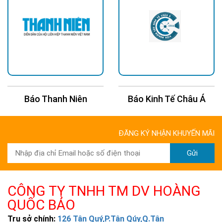
Báo Kinh Tế Châu Á
Báo 24H
ĐĂNG KÝ NHẬN KHUYẾN MÃI
Gửi
CÔNG TY TNHH TM DV HOÀNG
QUỐC BẢO
Trụ sở chính:
126 Tân Quý,P.Tân Qúy,Q.Tân