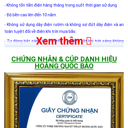
- Không tốn tiền điện hàng tháng trong suốt thời gian sử dụng.
- Độ bền cao lên đến 10 năm.
- Không sử dụng dây điện rườm rà không sợ đứt dây điện và an
toàn tuyệt đối về điện khi trời mưa bão.
Xem thêm
- Tự động bật sáng khi trời tối - Tự động tắt khi trời sáng không
phải để ý đến thời gian tắt mở hằng ngày.
CHỨNG NHẬN & CÚP DANH HIỆU
- Bật/ Tắt và tăng giảm độ sáng bất cứ lúc nào bằng chiếc
HOÀNG QUỐC BẢO
Remote điều khiển từ xa.
- Lắp đặt cho tắt cả các vị trí trong nhà , hành lang, sân nhà ,
đường đi , nhà xưởng , trang trại và những khu vực không có điện
lưới ...