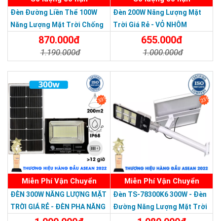
Đèn Đường Liền Thể 100W
Đèn 200W Năng Lượng Mặt
Năng Lượng Mặt Trời Chống
Trời Giá Rẻ - VỎ NHÔM
Nước Giá Rẻ
870.000đ
655.000đ
1.190.000đ
1.000.000đ
Chi Tiết
Đặt Mua
Chi Tiết
Đặt Mua
33%
23%
Miễn Phí Vận Chuyển
Miễn Phí Vận Chuyển
Thương hiệu dẫn đầu Việt Nam 2023
ĐÈN 300W NĂNG LƯỢNG MẶT
Đèn TS-78300K6 300W - Đèn
TRỜI GIÁ RẺ - ĐÈN PHA NĂNG
Đường Năng Lượng Mặt Trời
LƯỢNG MẶT TRỜI 300W MẪU
300W TS-78300K6 - Solar