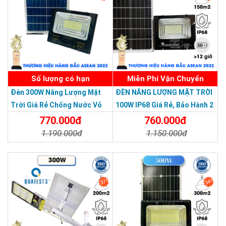
500W
có khả năng chống nước cực tốt, hoạt động dưới mưa,
bão không bị hư hỏng, vô nước…
Số lượng có hạn
Miễn Phí Vận Chuyển
Đèn 300W Năng Lượng Mặt
ĐÈN NĂNG LƯỢNG MẶT TRỜI
Trời Giá Rẻ Chống Nước Vỏ
100W IP68 Giá Rẻ, Bảo Hành 2
Nhôm Đúc
Năm
770.000đ
760.000đ
1.190.000đ
1.150.000đ
Chi Tiết
Đặt Mua
Chi Tiết
Đặt Mua
37%
34%
THƯƠNG HIỆU HÀNG ĐẦU ASEAN 2022