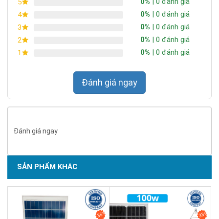
0%
| 0 đánh giá
5
0%
| 0 đánh giá
4
0%
| 0 đánh giá
3
0%
| 0 đánh giá
2
0%
| 0 đánh giá
1
Đánh giá ngay
Đánh giá ngay
SẢN PHẨM KHÁC
SẢN PHẨM CHẤT LƯỢNG - DỊCH VỤ TIN DÙNG LẦN VII - 2020
Chống nước tuyệt vời:
Để áp ứng nhu cầu lắp đặt đèn năng
lượng mặt trời ngoài đường,
Đèn năng lượng mặt trời
35%
33%