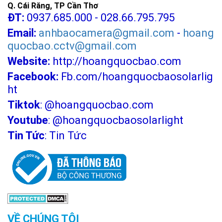
Q. Cái Răng, TP Cần Thơ
ĐT:
0937.685.000 - 028.66.795.795
Email:
anhbaocamera@gmail.com
-
hoang
quocbao.cctv@gmail.com
Website:
http://hoangquocbao.com
Facebook:
Fb.com/hoangquocbaosolarlig
ht
Tiktok
:
@hoangquocbao.com
Youtube
:
@hoangquocbaosolarlight
Tin Tức
:
Tin Tức
VỀ CHÚNG TÔI