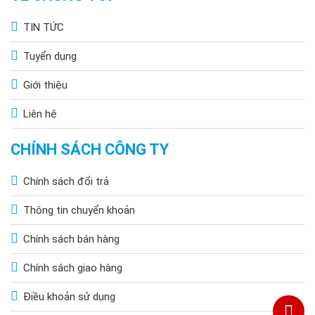
TIN TỨC
Tuyển dụng
Giới thiệu
So sánh thêm 2 mẫu đèn năng lượng mặt rời 500W
Liên hệ
Cấu tạo của đèn năng lượng mặt trời solar
CHÍNH SÁCH CÔNG TY
light 500W
Đèn năng lượng mặt trời công suất 500W tại Hoàng Quốc Bảo
Chính sách đổi trả
có cấu tạo bao gồm các thành phần sau:
Thông tin chuyển khoản
Tấm pin năng lượng mặt trời solar panel
Chính sách bán hàng
Tấm pin solar panel là thành phần không thể thiếu để đèn hoạt
động. Vào ban ngày khi trời có ánh nắng tấm pin sẽ hấp thu và
Chính sách giao hàng
chuyển hóa nguồn năng lượng này thành năng lượng điện.
Điều khoản sử dụng
Pin cell