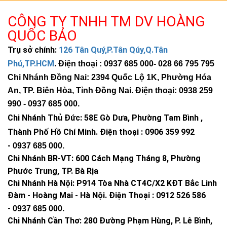
CÔNG TY TNHH TM DV HOÀNG
QUỐC BẢO
Trụ sở chính:
126 Tân Quý,P.Tân Qúy,Q.Tân
Phú,TP.HCM
.
Điện thoại : 0937 685 000
- 028 66 795 795
Chi Nhánh Đồng Nai: 2394 Quốc Lộ 1K, Phường Hóa
An, TP. Biên Hòa, Tỉnh Đồng Nai. Điện thoại: 0938 259
990 -
0937 685 000
.
Chi Nhánh Thủ Đức:
58E Gò Dưa, Phường Tam Bình ,
Thành Phố Hồ Chí Minh
.
Điện thoại : 0906 359 992
-
0937 685 000
.
Chi Nhánh BR-VT:
600 Cách Mạng Tháng 8, Phường
Phước Trung, TP. Bà Rịa
Chi Nhánh Hà Nội: P914 Tòa Nhà CT4C/X2 KĐT Bắc Linh
Đàm - Hoàng Mai - Hà Nội.
Điện Thoại : 0912 526 586
-
0937 685 000.
Chi Nhánh Cần Thơ: 280 Đường Phạm Hùng, P. Lê Bình,