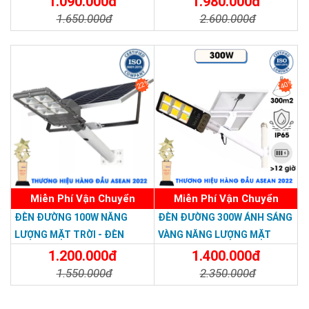
1.090.000đ
1.980.000đ
MỚI
Light 300W
1.650.000đ
2.600.000đ
Chi Tiết
Đặt Mua
Chi Tiết
Đặt Mua
22%
40%
Miễn Phí Vận Chuyển
Miễn Phí Vận Chuyển
ĐÈN ĐƯỜNG 100W NĂNG
ĐÈN ĐƯỜNG 300W ÁNH SÁNG
LƯỢNG MẶT TRỜI - ĐÈN
VÀNG NĂNG LƯỢNG MẶT
ĐƯỜNG NĂNG LƯỢNG MẶT
TRỜI - Solar Light 300W
1.200.000đ
1.400.000đ
TRỜI 100W GIÁ RẺ - Solar
1.550.000đ
2.350.000đ
Light 100W
Chi Tiết
Đặt Mua
Chi Tiết
Đặt Mua