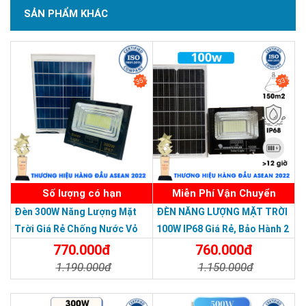
SẢN PHẨM KHÁC
SẢN PHẨM CHẤT LƯỢNG - DỊCH VỤ TIN DÙNG LẦN VII - 2020
35%
33%
Số lượng có hạn
Miễn Phí Vận Chuyển
Đèn 300W Năng Lượng Mặt
ĐÈN NĂNG LƯỢNG MẶT TRỜI
Trời Giá Rẻ Chống Nước Vỏ
100W IP68 Giá Rẻ, Bảo Hành 2
Nhôm Đúc
Năm
770.000đ
760.000đ
1.190.000đ
1.150.000đ
Chi Tiết
Đặt Mua
Chi Tiết
Đặt Mua