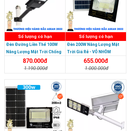
SẢN PHẨM DỊCH VỤ CHẤT LƯỢNG ASEAN 2019
Số lượng có hạn
Số lượng có hạn
Đèn Đường Liền Thể 100W
Đèn 200W Năng Lượng Mặt
Năng Lượng Mặt Trời Chống
Trời Giá Rẻ - VỎ NHÔM
Nước Giá Rẻ
870.000đ
655.000đ
1.190.000đ
1.000.000đ
Chi Tiết
Đặt Mua
Chi Tiết
Đặt Mua
33%
23%