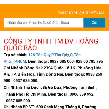
ĐĂNG KÝ NHẬN KHUYẾN MÃI
Gửi
CÔNG TY TNHH TM DV HOÀNG
QUỐC BẢO
Trụ sở chính:
126 Tân Quý,P.Tân Qúy,Q.Tân
Phú,TP.HCM
.
Điện thoại : 0937 685 000
- 028 66 795 795
Chi Nhánh Đồng Nai: 2394 Quốc Lộ 1K, Phường Hóa
An, TP. Biên Hòa, Tỉnh Đồng Nai. Điện thoại: 0938 259
990 -
0937 685 000
.
Chi Nhánh Thủ Đức:
58E Gò Dưa, Phường Tam Bình ,
Thành Phố Hồ Chí Minh
.
Điện thoại : 0906 359 992
-
0937 685 000
.
Chi Nhánh BR-VT:
600 Cách Mạng Tháng 8, Phường