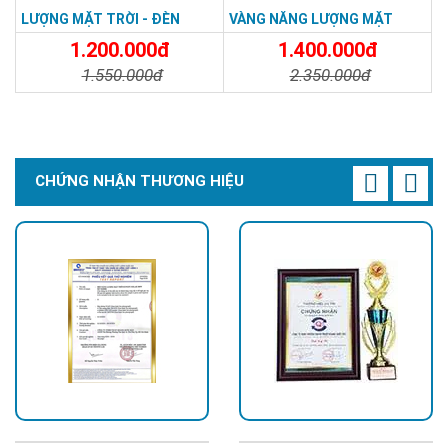
LƯỢNG MẶT TRỜI - ĐÈN
VÀNG NĂNG LƯỢNG MẶT
ĐƯỜNG NĂNG LƯỢNG MẶT
TRỜI - Solar Light 300W
1.200.000đ
1.400.000đ
TRỜI 100W GIÁ RẺ - Solar
1.550.000đ
2.350.000đ
Light 100W
Chi Tiết
Đặt Mua
Chi Tiết
Đặt Mua
CHỨNG NHẬN THƯƠNG HIỆU