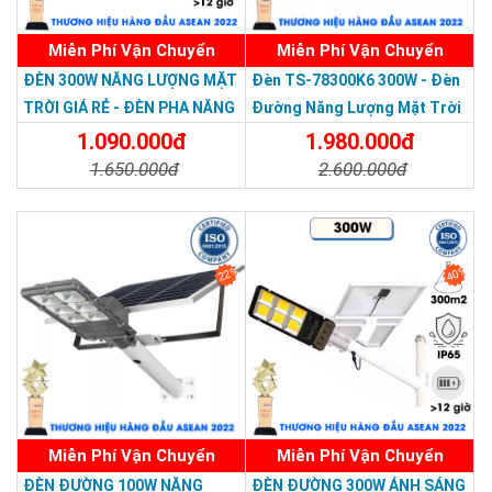
Miễn Phí Vận Chuyển
Miễn Phí Vận Chuyển
Thương hiệu dẫn đầu Việt Nam 2023
ĐÈN 300W NĂNG LƯỢNG MẶT
Đèn TS-78300K6 300W - Đèn
TRỜI GIÁ RẺ - ĐÈN PHA NĂNG
Đường Năng Lượng Mặt Trời
LƯỢNG MẶT TRỜI 300W MẪU
300W TS-78300K6 - Solar
1.090.000đ
1.980.000đ
MỚI
Light 300W
1.650.000đ
2.600.000đ
Chi Tiết
Đặt Mua
Chi Tiết
Đặt Mua
22%
40%
Miễn Phí Vận Chuyển
Miễn Phí Vận Chuyển
ĐÈN ĐƯỜNG 100W NĂNG
ĐÈN ĐƯỜNG 300W ÁNH SÁNG