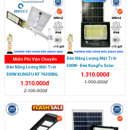
37%
34%
THƯƠNG HIỆU HÀNG ĐẦU ASEAN 2022
Đèn Năng Lượng Mặt Trời
Miễn Phí Vận Chuyển
500W- Đèn KungFu Solar
Đèn Năng Lượng Mặt Trời
Năng Lượng Mặt Trời 500W,IP
1.310.000đ
300W KUNGFU KF 76300B6,
67 Loại Lớn
1.990.000đ
IP68, Bảng Giá 2026
1.310.000đ
2.100.000đ
Chi Tiết
Đặt Mua
Chi Tiết
Đặt Mua
26%
34%