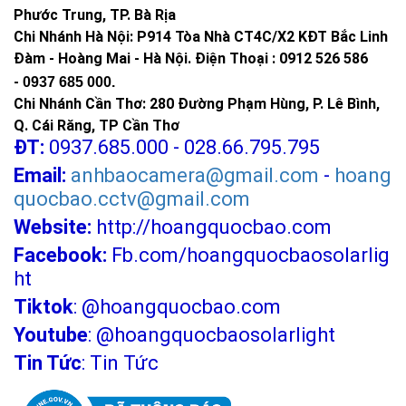
Phước Trung, TP. Bà Rịa
Chi Nhánh Hà Nội: P914 Tòa Nhà CT4C/X2 KĐT Bắc Linh
Đàm - Hoàng Mai - Hà Nội.
Điện Thoại : 0912 526 586
-
0937 685 000.
Chi Nhánh Cần Thơ: 280 Đường Phạm Hùng, P. Lê Bình,
Q. Cái Răng, TP Cần Thơ
ĐT:
0937.685.000 - 028.66.795.795
Email:
anhbaocamera@gmail.com
-
hoang
quocbao.cctv@gmail.com
Website:
http://hoangquocbao.com
Facebook:
Fb.com/hoangquocbaosolarlig
ht
Tiktok
:
@hoangquocbao.com
Youtube
:
@hoangquocbaosolarlight
Tin Tức
:
Tin Tức