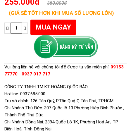
255.000đ
350.000đ
(GIÁ SẼ TỐT HƠN KHI MUA SỐ LƯỢNG LỚN)
Vui lòng liên hệ với chúng tôi để được tư vấn miễn phí:
09153
77770 - 0937 017 717
CÔNG TY TNHH TM KT HOÀNG QUỐC BẢO
Hotline: 0937.685.000
Trụ sở chính: 126 Tân Quý, P.Tân Quý, Q.Tân Phú, TP.HCM
Chi Nhánh Thủ Đức: 307 Quốc lộ 13 Phường Hiệp Bình Phước ,
Thành Phố Thủ Đức.
Chi Nhánh Đồng Nai: 2394 Quốc Lộ 1K, Phường Hoá An, TP.
Biên Hoà, Tỉnh Đồng Nai