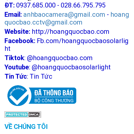
ĐT:
0937.685.000 - 028.66.795.795
quốc, độ sáng mạnh
Email:
anhbaocamera@gmail.com
-
hoang
quocbao.cctv@gmail.com
Website:
http://hoangquocbao.com
Facebook:
Fb.com/hoangquocbaosolarlig
ht
Tiktok
:
@hoangquocbao.com
Youtube
:
@hoangquocbaosolarlight
Tin Tức
:
Tin Tức
VỀ CHÚNG TÔI