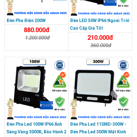
Đèn Pha Điện 200W
Đèn LED 50W IP66 Ngoài Trời
Cao Cấp Giá Tốt
880.000đ
>> Xem thêm:
Đèn năng lượng mặt trời sáng 12 giờ chỉ từ
SẢN PHẨM CHẤT LƯỢNG - DỊCH VỤ TIN DÙNG LẦN VII - 2020
210.000đ
249.000đ
1.200.000đ
360.000đ
Chi Tiết
Đặt Mua
Chi Tiết
Đặt Mua
An tâm mua hàng với phiếu bảo hành chính
hãng
26%
34%
Đèn Pha Led 100W IP66 Ánh
Đèn Pha Led 11SMD-300W -
Sáng Vàng 3000K, Bảo Hành 2
Đèn Pha Led 300W Mặt Kính
CÔNG TY TNHH TM KT HOÀNG QUỐC BẢO