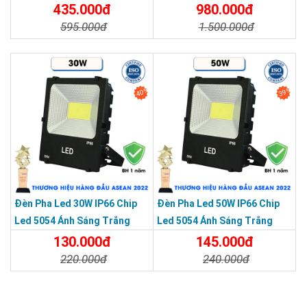
Năm
Cường Lực, Chống Thấm IP66
435.000đ
980.000đ
Hotline: 0937.685.000
595.000đ
1.500.000đ
Trụ sở chính: 126 Tân Quý, P.Tân Quý, Q.Tân Phú, TP.HCM
Chi Nhánh Thủ Đức: 307 Quốc lộ 13 Phường Hiệp Bình Phước ,
Chi Tiết
Đặt Mua
Chi Tiết
Đặt Mua
Thành Phố Thủ Đức.
Chi Nhánh Đồng Nai: 2394 Quốc Lộ 1K, Phường Hoá An, TP.
40%
39%
Biên Hoà, Tỉnh Đồng Nai
Chi Nhánh BR-VT: 477 Cách Mạng Tháng 8, P.Phước Nguyên,
TP. Bà Rịa, Vũng Tàu
Chi Nhánh Hà Nội: P914 Tòa Nhà CT4C/X2 KĐT Bắc Linh Đàm
- Hoàng Mai - Hà Nội.
Đèn Pha Led 30W IP66 Chip
Đèn Pha Led 50W IP66 Chip
Led 5054 Ánh Sáng Trắng
Led 5054 Ánh Sáng Trắng
130.000đ
145.000đ
220.000đ
240.000đ
Chi Tiết
Đặt Mua
Chi Tiết
Đặt Mua