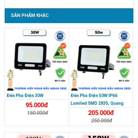
SẢN PHẨM KHÁC
SẢN PHẨM DỊCH VỤ CHẤT LƯỢNG ASEAN 2019
36%
18%
Đèn Pha Điện 30W
Đèn Pha Điện 50W IP66
Lumiled SMD 2835, Quang
95.000đ
Thông 120lm/W
205.000đ
150.000đ
250.000đ
Chi Tiết
Đặt Mua
Chi Tiết
Đặt Mua