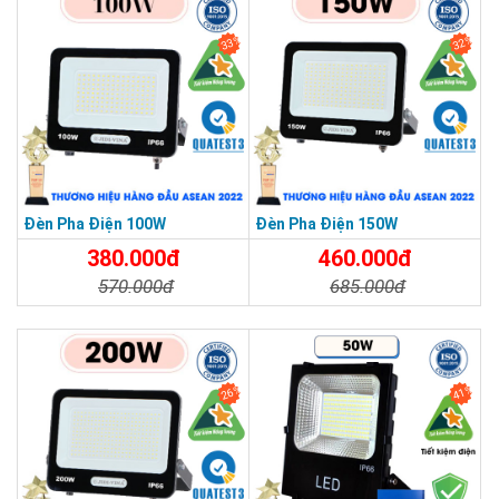
33%
32%
THƯƠNG HIỆU HÀNG ĐẦU ASEAN 2022
Đèn Pha Điện 100W
Đèn Pha Điện 150W
380.000đ
460.000đ
570.000đ
685.000đ
Chi Tiết
Đặt Mua
Chi Tiết
Đặt Mua
26%
41%