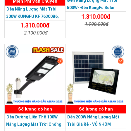
Đèn Năng Lượng Mặt Trời
Miễn Phí Vận Chuyển
500W- Đèn KungFu Solar
Đèn Năng Lượng Mặt Trời
Năng Lượng Mặt Trời 500W,IP
1.310.000đ
300W KUNGFU KF 76300B6,
67 Loại Lớn
1.990.000đ
IP68, Bảng Giá 2026
1.310.000đ
2.100.000đ
Chi Tiết
Đặt Mua
Chi Tiết
Đặt Mua
26%
34%
SẢN PHẨM DỊCH VỤ CHẤT LƯỢNG ASEAN 2019
Số lượng có hạn
Số lượng có hạn
Đèn Đường Liền Thể 100W
Đèn 200W Năng Lượng Mặt
Năng Lượng Mặt Trời Chống
Trời Giá Rẻ - VỎ NHÔM