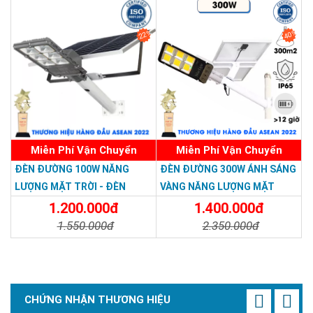
22%
40%
Miễn Phí Vận Chuyển
Miễn Phí Vận Chuyển
ĐÈN ĐƯỜNG 100W NĂNG
ĐÈN ĐƯỜNG 300W ÁNH SÁNG
LƯỢNG MẶT TRỜI - ĐÈN
VÀNG NĂNG LƯỢNG MẶT
>>> Xem thêm:
ĐƯỜNG NĂNG LƯỢNG MẶT
TRỜI - Solar Light 300W
1.200.000đ
1.400.000đ
Đèn năng lượng mặt trời 500w
, tấm pin lớn
TRỜI 100W GIÁ RẺ - Solar
1.550.000đ
2.350.000đ
Đèn năng lượng mặt trời sân vườn
độ sáng
Light 100W
mạnh
Chi Tiết
Đặt Mua
Chi Tiết
Đặt Mua
Đèn trụ cổng năng lượng mặt trời
giá tốt, độ
sáng cao
CHỨNG NHẬN THƯƠNG HIỆU
Đèn năng lượng mặt trời 1000w
tấm pin lớn,