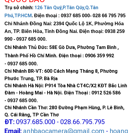
Trụ sở chính:
126 Tân Quý,P.Tân Qúy,Q.Tân
Phú,TP.HCM
.
Điện thoại : 0937 685 000
- 028 66 795 795
Chi Nhánh Đồng Nai: 2394 Quốc Lộ 1K, Phường Hóa
An, TP. Biên Hòa, Tỉnh Đồng Nai. Điện thoại: 0938 259
990 -
0937 685 000
.
Chi Nhánh Thủ Đức:
58E Gò Dưa, Phường Tam Bình ,
Thành Phố Hồ Chí Minh
.
Điện thoại : 0906 359 992
-
0937 685 000
.
Chi Nhánh BR-VT:
600 Cách Mạng Tháng 8, Phường
Phước Trung, TP. Bà Rịa
Chi Nhánh Hà Nội: P914 Tòa Nhà CT4C/X2 KĐT Bắc Linh
Đàm - Hoàng Mai - Hà Nội.
Điện Thoại : 0912 526 586
-
0937 685 000.
Chi Nhánh Cần Thơ: 280 Đường Phạm Hùng, P. Lê Bình,
Q. Cái Răng, TP Cần Thơ
ĐT:
0937.685.000 - 028.66.795.795
Email:
anhbaocamera@gmail.com
-
hoang