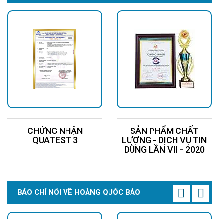
độ sáng mạnh, bảo hành 5 năm
CHỨNG NHẬN
SẢN PHẨM CHẤT
QUATEST 3
LƯỢNG - DỊCH VỤ TIN
DÙNG LẦN VII - 2020
BÁO CHÍ NÓI VỀ HOÀNG QUỐC BẢO