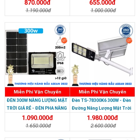
Nước Giá Rẻ
870.000đ
655.000đ
1.190.000đ
1.000.000đ
Chi Tiết
Đặt Mua
Chi Tiết
Đặt Mua
33%
23%
Miễn Phí Vận Chuyển
Miễn Phí Vận Chuyển
Thương hiệu dẫn đầu Việt Nam 2023
ĐÈN 300W NĂNG LƯỢNG MẶT
Đèn TS-78300K6 300W - Đèn
TRỜI GIÁ RẺ - ĐÈN PHA NĂNG
Đường Năng Lượng Mặt Trời
LƯỢNG MẶT TRỜI 300W MẪU
300W TS-78300K6 - Solar
1.090.000đ
1.980.000đ
MỚI
Light 300W
1.650.000đ
2.600.000đ
Chi Tiết
Đặt Mua
Chi Tiết
Đặt Mua