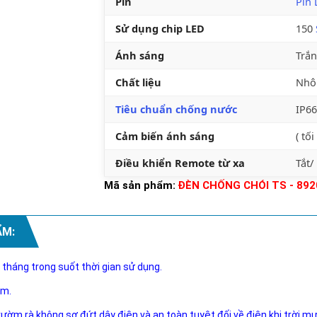
Pin
Pin 
Sử dụng chip LED
150
Ánh sáng
Trắn
Chất liệu
Nhô
Tiêu chuẩn chống nước
IP66
Cảm biến ánh sáng
( tố
Điều khiển Remote từ xa
Tắt/
Mã sản phẩm:
ĐÈN CHỐNG CHÓI TS - 89
ẨM:
 tháng trong suốt thời gian sử dụng.
ăm.
rườm rà không sợ đứt dây điện và an toàn tuyệt đối về điện khi trời m