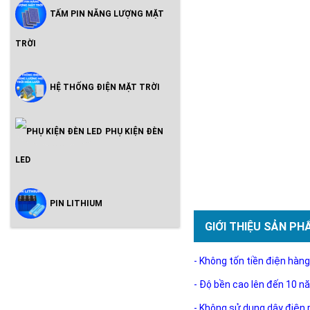
TẤM PIN NĂNG LƯỢNG MẶT
TRỜI
HỆ THỐNG ĐIỆN MẶT TRỜI
PHỤ KIỆN ĐÈN
LED
PIN LITHIUM
GIỚI THIỆU SẢN PH
- Không tốn tiền điện hàng
- Độ bền cao lên đến 10 n
- Không sử dụng dây điện 