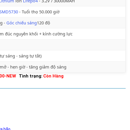
Lithium
ion
Lifepo4
- 3.2V / 30000MAH
SMD5730
- Tuổi thọ 50.000 giờ
g -
Góc chiếu sáng
120 độ
m đúc nguyên khối + kính cường lực
i tự sáng - sáng tự tắt)
 mở - hẹn giờ - tăng giảm độ sáng
200-NEW
Tình trạng:
Còn Hàng
ưa bão.