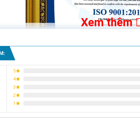
Xem thêm
M:
5
4
3
2
1
Chứng nhận ISO 9001:2015