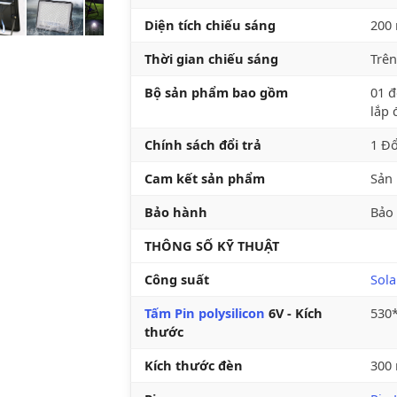
Diện tích chiếu sáng
200
Thời gian chiếu sáng
Trên
Bộ sản phẩm bao gồm
01 đ
lắp 
Chính sách đổi trả
1 Đổ
Cam kết sản phẩm
Sản 
Bảo hành
Bảo
THÔNG SỐ KỸ THUẬT
Công suất
Sola
Tấm Pin polysilicon
6V - Kích
530*
thước
Kích thước đèn
300