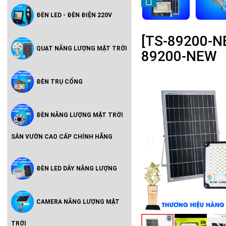
ĐÈN LED - ĐÈN ĐIỆN 220V
[TS-89200-N
QUẠT NĂNG LƯỢNG MẶT TRỜI
89200-NEW
ĐÈN TRỤ CỔNG
ĐÈN NĂNG LƯỢNG MẶT TRỜI
SÂN VƯỜN CAO CẤP CHÍNH HÃNG
ĐÈN LED DÂY NĂNG LƯỢNG
CAMERA NĂNG LƯỢNG MẶT
TRỜI