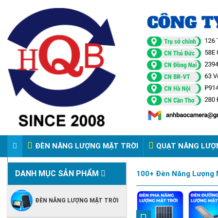
ĐÈN NĂNG LƯỢNG MẶT TRỜI
QUẠT NĂNG LƯỢ
VIDEO ĐÈN PHA ĐIỆN 220V
DANH MỤC SẢN PHẨM
100+ Đèn Năng Lượng M
ĐÈN NĂNG LƯỢNG MẶT TRỜI