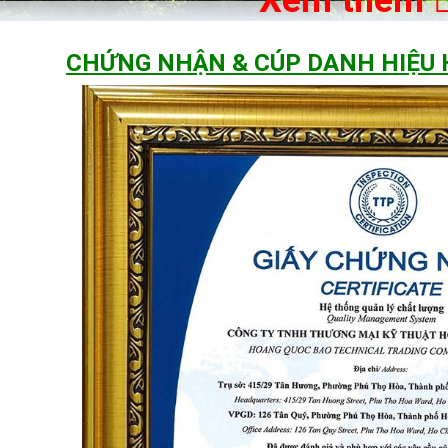
CHỨNG NHẬN & CÚP DANH HIỆU