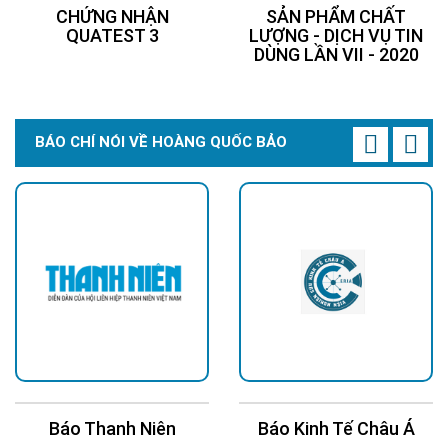
CHỨNG NHẬN
SẢN PHẨM CHẤT
QUATEST 3
LƯỢNG - DỊCH VỤ TIN
DÙNG LẦN VII - 2020
Cảm biến chuyển động
BÁO CHÍ NÓI VỀ HOÀNG QUỐC BẢO
Đèn năng lượng mặt trời 500W
JD-8500VN được trang bị
cảm biến chuyển động, giúp đèn tự động bật khi có
người hoặc vật thể di chuyển trong khu vực.
Tính năng cảm biến chuyển động rất hữu ích trong các
ứng dụng an ninh, chiếu sáng lối đi, sân vườn, hoặc các
khu vực cần chiếu sáng khi có sự hiện diện của người
hoặc vật thể.
Khi có chuyển động được phát hiện, đèn sẽ tự động bật
lên, chiếu sáng khu vực đó và tự động tắt sau một
khoảng thời gian nếu không có hoạt động. Điều này giúp
tiết kiệm điện năng và tăng tuổi thọ của đèn.
Báo Thanh Niên
Báo Kinh Tế Châu Á
Hình ảnh thực tế của đèn