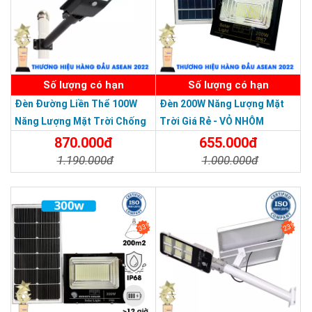
SẢN PHẨM DỊCH VỤ CHẤT LƯỢNG ASEAN 2019
Số lượng có hạn
Số lượng có hạn
Đèn Đường Liền Thể 100W
Đèn 200W Năng Lượng Mặt
Năng Lượng Mặt Trời Chống
Trời Giá Rẻ - VỎ NHÔM
Nước Giá Rẻ
870.000đ
655.000đ
1.190.000đ
1.000.000đ
Chi Tiết
Đặt Mua
Chi Tiết
Đặt Mua
Điều khiển từ xa
33%
23%
Đèn năng lượng mặt trời 500W JD-8500VN được trang bị
chức năng điều khiển từ xa, cho phép người dùng dễ
dàng bật/tắt đèn, điều chỉnh độ sáng, và các tính năng
khác mà không cần phải di chuyển tới vị trí của đèn.
Điều khiển từ xa giúp tăng tính tiện lợi và linh hoạt khi sử