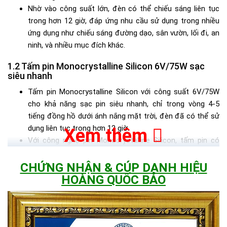
Nhờ vào công suất lớn, đèn có thể chiếu sáng liên tục
trong hơn 12 giờ, đáp ứng nhu cầu sử dụng trong nhiều
ứng dụng như chiếu sáng đường dạo, sân vườn, lối đi, an
ninh, và nhiều mục đích khác.
Tấm pin Monocrystalline Silicon 6V/75W sạc
siêu nhanh
Tấm pin Monocrystalline Silicon với công suất 6V/75W
cho khả năng sạc pin siêu nhanh, chỉ trong vòng 4-5
tiếng đồng hồ dưới ánh nắng mặt trời, đèn đã có thể sử
dụng liên tục trong hơn 12 giờ.
Xem thêm
Với công nghệ pin Monocrystalline Silicon, tấm pin có
hiệu suất chuyển đổi năng lượng mặt trời lên đến 22%,
cao hơn nhiều so với các công nghệ pin khác như
CHỨNG NHẬN & CÚP DANH HIỆU
Polycrystalline hay Thin-film. Điều này đảm bảo đèn thu
HOÀNG QUỐC BẢO
được lượng năng lượng tối đa từ ánh nắng mặt trời, giúp
tối ưu hóa hiệu quả sử dụng.
Tấm pin được thiết kế chắc chắn, chịu được các điều
kiện thời tiết khắc nghiệt như mưa, nắng, gió, và nhiệt độ