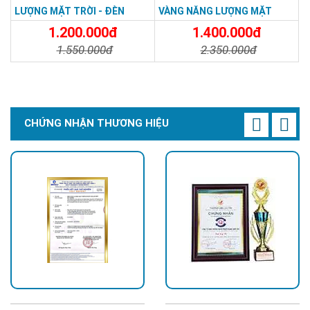
LƯỢNG MẶT TRỜI - ĐÈN
VÀNG NĂNG LƯỢNG MẶT
ĐƯỜNG NĂNG LƯỢNG MẶT
TRỜI - Solar Light 300W
1.200.000đ
1.400.000đ
TRỜI 100W GIÁ RẺ - Solar
1.550.000đ
2.350.000đ
Light 100W
Chi Tiết
Đặt Mua
Chi Tiết
Đặt Mua
CHỨNG NHẬN THƯƠNG HIỆU