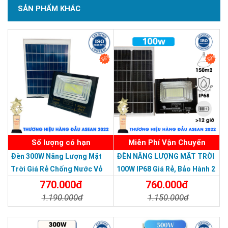
SẢN PHẨM KHÁC
SẢN PHẨM CHẤT LƯỢNG - DỊCH VỤ TIN DÙNG LẦN VII - 2020
35%
33%
Số lượng có hạn
Miễn Phí Vận Chuyển
Đèn 300W Năng Lượng Mặt
ĐÈN NĂNG LƯỢNG MẶT TRỜI
Trời Giá Rẻ Chống Nước Vỏ
100W IP68 Giá Rẻ, Bảo Hành 2
Nhôm Đúc
Năm
770.000đ
760.000đ
1.190.000đ
1.150.000đ
Chi Tiết
Đặt Mua
Chi Tiết
Đặt Mua
Chất liệu nhôm đúc nguyên khối chắc chắn, tản
nhiệt tốt