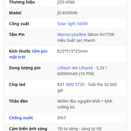
Thương hiệu
JIDI-VINA
Model
JD-8500VN
Công suất
Solar light 500W
Tấm Pin
Monocrystalline
Silicon 6V/75W -
Hiệu Suất sạc nhanh
Kích thước
tấm pin
825*515*25mm
mặt trời
Dung lượng pin
Lithium
ion
Lifepo4
- 3,2V /
60000mAh (10 PIN)
Chip led
837
SMD 5730
- Tuổi thọ 50.000
giờ
Thân đèn
Nhôm đúc nguyên khối + kính
cường lực
Chống nước
IP67
Cảm biến ánh sáng
Tối tự sáng - sáng tự tắt