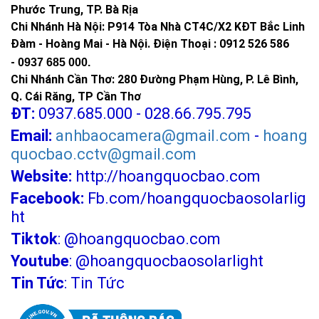
Phước Trung, TP. Bà Rịa
Chi Nhánh Hà Nội: P914 Tòa Nhà CT4C/X2 KĐT Bắc Linh
Đàm - Hoàng Mai - Hà Nội.
Điện Thoại : 0912 526 586
-
0937 685 000.
Chi Nhánh Cần Thơ: 280 Đường Phạm Hùng, P. Lê Bình,
Q. Cái Răng, TP Cần Thơ
ĐT:
0937.685.000 - 028.66.795.795
Email:
anhbaocamera@gmail.com
-
hoang
quocbao.cctv@gmail.com
Website:
http://hoangquocbao.com
Facebook:
Fb.com/hoangquocbaosolarlig
ht
Thông số kỹ thuật JD-8500VN 500W
Tiktok
:
@hoangquocbao.com
Youtube
:
@hoangquocbaosolarlight
Thương hiệu
JIDI-VINA
Tin Tức
:
Tin Tức
Model
JD-8500VN