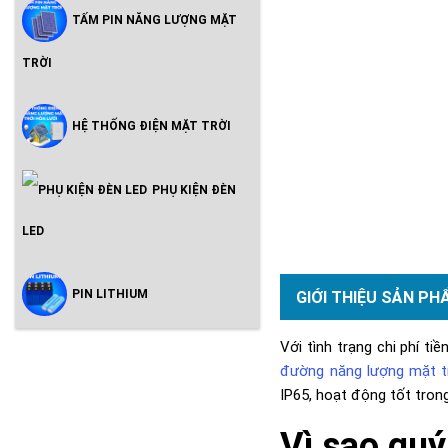
TẤM PIN NĂNG LƯỢNG MẶT
TRỜI
HỆ THỐNG ĐIỆN MẶT TRỜI
PHỤ KIỆN ĐÈN
LED
PIN LITHIUM
GIỚI THIỆU SẢN PH
Với tình trạng chi phí t
đường năng lượng mặt t
IP65, hoạt động tốt tron
Vì sao quý