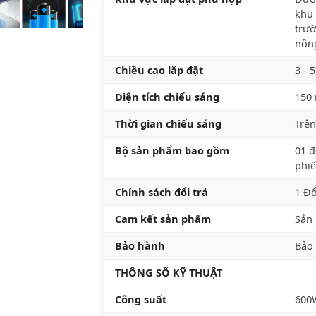
khu 
trườ
nông
Chiều cao lắp đặt
3 - 
Diện tích chiếu sáng
150
Thời gian chiếu sáng
Trên
Bộ sản phẩm bao gồm
01 đ
phi
Chính sách đổi trả
1 Đổ
Cam kết sản phẩm
Sản 
Bảo hành
Bảo
THÔNG SỐ KỸ THUẬT
Công suất
600