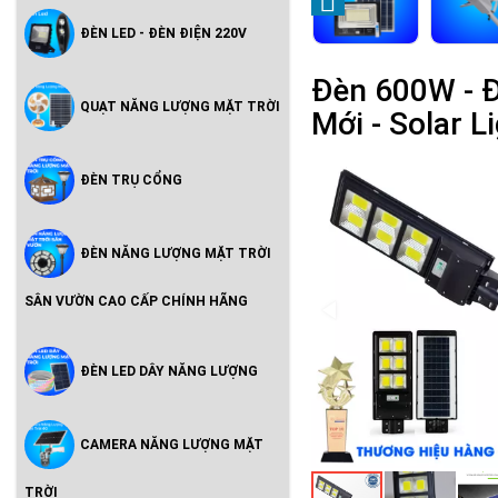
ĐÈN LED - ĐÈN ĐIỆN 220V
Đèn 600W - 
QUẠT NĂNG LƯỢNG MẶT TRỜI
Mới - Solar L
ĐÈN TRỤ CỔNG
ĐÈN NĂNG LƯỢNG MẶT TRỜI
SÂN VƯỜN CAO CẤP CHÍNH HÃNG
ĐÈN LED DÂY NĂNG LƯỢNG
CAMERA NĂNG LƯỢNG MẶT
TRỜI