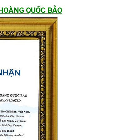
 HOÀNG QUỐC BẢO
 cực cao nhưng lại rất tiết kiệm năng lượng
g xuyên nhờ chuẩn chống bụi và nước IP67