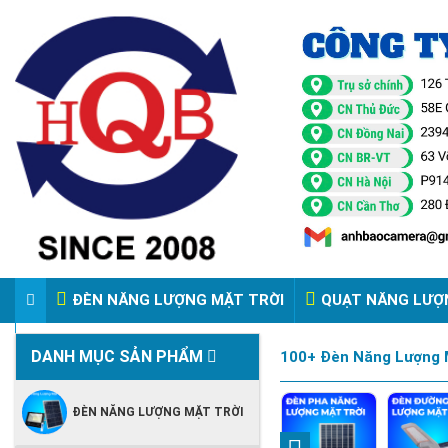
ĐÈN NĂNG LƯỢNG MẶT TRỜI
QUẠT NĂNG LƯỢ
VIDEO ĐÈN PHA ĐIỆN 220V
DANH MỤC SẢN PHẨM
100+ Đèn Năng Lượng M
ĐÈN NĂNG LƯỢNG MẶT TRỜI