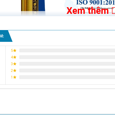
Xem thêm
M:
5
4
3
2
1
Chứng nhận ISO 9001:2015