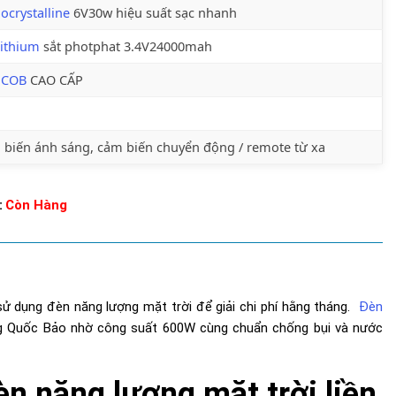
crystalline
6V30w hiệu suất sạc nhanh
lithium
sắt photphat 3.4V24000mah
 COB
CAO CẤP
biến ánh sáng, cảm biến chuyển động / remote từ xa
:
Còn Hàng
 sử dụng đèn năng lượng mặt trời để giải chi phí hằng tháng.
Đèn
ng Quốc Bảo nhờ công suất 600W cùng chuẩn chống bụi và nước
n năng lượng mặt trời liền