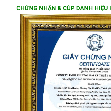
CHỨNG NHẬN & CÚP DANH HIỆU
mặt trời liền thể 600W sử dụng chip led COB siêu sáng cho độ sáng
 động liên tục ngoài trời ở các điều kiện thời tiết mưa, bão thườn