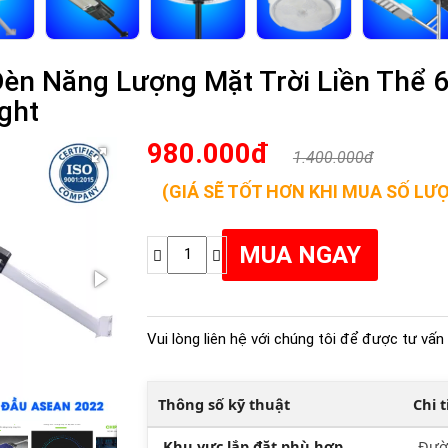
Đèn Năng Lượng Mặt Trời Liền Thể
ight
980.000đ
1.400.000đ
(GIÁ SẼ TỐT HƠN KHI MUA SỐ LƯ
Vui lòng liên hệ với chúng tôi để được tư vấn 
Thông số kỹ thuật
Chi 
Khu vực lắp đặt phù hợp
Đườn