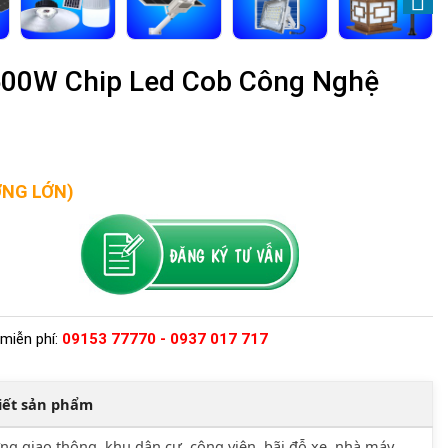
 600W Chip Led Cob Công Nghệ
ỢNG LỚN)
miễn phí:
09153 77770 - 0937 017 717
tiết sản phẩm
g giao thông, khu dân cư, công viên, bãi đỗ xe, nhà máy,