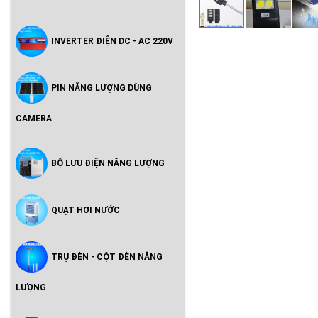
INVERTER ĐIỆN DC - AC 220V
PIN NĂNG LƯỢNG DÙNG
CAMERA
BỘ LƯU ĐIỆN NĂNG LƯỢNG
QUẠT HƠI NƯỚC
TRỤ ĐÈN - CỘT ĐÈN NĂNG
LƯỢNG