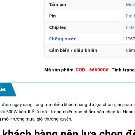
Tấm pin
Mono
Pin
Pin 
Chip led
LED
Chống nước
IP67
Cảm biến / điều khiển
Cảm 
Mã sản phẩm:
COB - 66600C6
Tình trạng
ẨM:
iền điện ngày càng tăng mà nhiều khách hàng đã lựa chọn giải pháp
rời
600W liền thể là một trong nhiều sản phẩm bán chạy tại Hoà
g môi trường mưa, gió thường xuyên.
 khách hàng nên lựa chọn đè