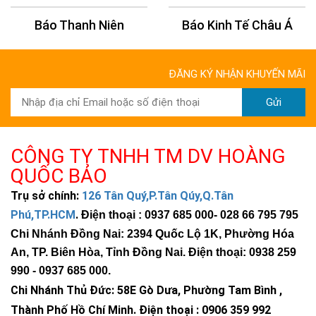
về phía có nhiều ánh nắng nhất trong ngày (thường
Báo Thanh Niên
Báo Kinh Tế Châu Á
hướng Nam tại Việt Nam). Bạn nên tránh để bóng cây,
mái che hay công trình che khuất tấm pin.
Bắt vít cố định:
Dùng bộ ốc vít đi kèm bắt chặt vào
ĐĂNG KÝ NHẬN KHUYẾN MÃI
phần đế đen của đèn lên cột, tường hoặc cọc tiêu. Đảm
bảo đế đèn vững chắc, không bị xoay do gió.
Gửi
Kiểm tra hoạt động:
Che tấm pin lại để kiểm tra đèn có
nhấp nháy không. Nếu có, đèn đã hoạt động đúng chức
năng.
CÔNG TY TNHH TM DV HOÀNG
QUỐC BẢO
Bảo quản
Trụ sở chính:
126 Tân Quý,P.Tân Qúy,Q.Tân
Vệ sinh tấm pin định kỳ 1–2 tháng/lần:
Bụi bẩn, phân
Phú,TP.HCM
.
Điện thoại : 0937 685 000
- 028 66 795 795
chim hoặc lớp màng dầu bám lên tấm pin có thể giảm
hiệu suất sạc đến 30–50%. Bạn nên dùng khăn mềm ẩm
Chi Nhánh Đồng Nai: 2394 Quốc Lộ 1K, Phường Hóa
lau nhẹ, không dùng vật sắc nhọn.
An, TP. Biên Hòa, Tỉnh Đồng Nai. Điện thoại: 0938 259
Kiểm tra đầu nối ốc vít sau mùa mưa:
Đảm bảo đế
990 -
0937 685 000
.
đèn không bị lỏng do rung động của xe cộ hoặc gió bão.
Chi Nhánh Thủ Đức:
58E Gò Dưa, Phường Tam Bình ,
Không sơn che bề mặt tấm pin:
Tấm pin cần tiếp xúc
Thành Phố Hồ Chí Minh
.
Điện thoại : 0906 359 992