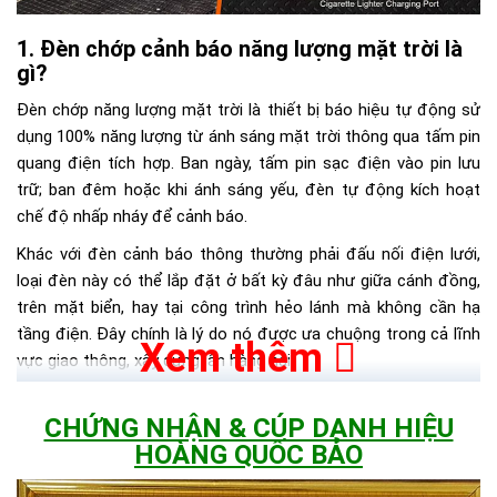
Đèn chớp cảnh báo năng lượng mặt trời là
gì?
Đèn chớp năng lượng mặt trời là thiết bị báo hiệu tự động sử
dụng 100% năng lượng từ ánh sáng mặt trời thông qua tấm pin
quang điện tích hợp. Ban ngày, tấm pin sạc điện vào pin lưu
trữ; ban đêm hoặc khi ánh sáng yếu, đèn tự động kích hoạt
chế độ nhấp nháy để cảnh báo.
Khác với đèn cảnh báo thông thường phải đấu nối điện lưới,
loại đèn này có thể lắp đặt ở bất kỳ đâu như giữa cánh đồng,
trên mặt biển, hay tại công trình hẻo lánh mà không cần hạ
tầng điện. Đây chính là lý do nó được ưa chuộng trong cả lĩnh
Xem thêm
vực giao thông, xây dựng lẫn hàng hải.
Thông số kỹ thuật chi tiết của đèn chớp
CHỨNG NHẬN & CÚP DANH HIỆU
năng lượng mặt trời tại Hoàng Quốc Bảo
HOÀNG QUỐC BẢO
Để đánh giá đúng chất lượng và phù hợp với nhu cầu sử dụng,
người mua cần nắm rõ các thông số kỹ thuật cốt lõi dưới đây: