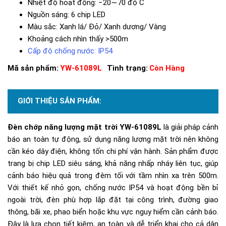
Nhiệt độ hoạt động: −20∼70 độ C
Nguồn sáng: 6 chip LED
Màu sắc: Xanh lá/ Đỏ/ Xanh dương/ Vàng
Khoảng cách nhìn thấy >500m
Cấp độ chống nước: IP54
Mã sản phẩm:
YW-61089L
Tình trạng:
Còn Hàng
GIỚI THIỆU SẢN PHẨM:
Đèn chớp năng lượng mặt trời YW-61089L
là giải pháp cảnh
báo an toàn tự động, sử dụng năng lượng mặt trời nên không
cần kéo dây điện, không tốn chi phí vận hành. Sản phẩm được
trang bị chip LED siêu sáng, khả năng nhấp nháy liên tục, giúp
cảnh báo hiệu quả trong đêm tối với tầm nhìn xa trên 500m.
Với thiết kế nhỏ gọn, chống nước IP54 và hoạt động bền bỉ
ngoài trời, đèn phù hợp lắp đặt tại công trình, đường giao
thông, bãi xe, phao biển hoặc khu vực nguy hiểm cần cảnh báo.
Đây là lựa chọn tiết kiệm, an toàn và dễ triển khai cho cả dân