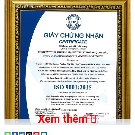
Thông số
Chi tiết
Chất liệu vỏ
Nhựa PC + ABS
Tấm pin năng lượng
Silicon đơn tinh thể 5V
mặt trời
Pin lưu trữ
3.7V – 1200mAh
Nguồn sáng
6 chip LED siêu sáng
Tần số nhấp nháy
60 lần/phút
Thời gian hoạt động
>10 giờ sau một lần sạc đầy
Khoảng cách nhìn
>500m trong đêm
Xem thêm
thấy
Đường kính 108mm × Chiều cao
Kích thước