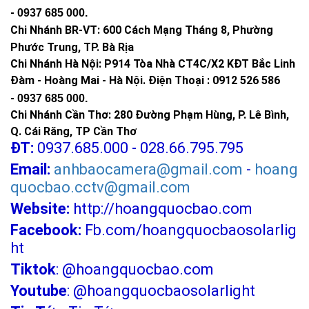
trực tiếp với ánh sáng để hoạt động.
-
0937 685 000
.
Chi Nhánh BR-VT:
600 Cách Mạng Tháng 8, Phường
Tại sao nên mua đèn chớp năng lượng mặt
trời tại Hoàng Quốc Bảo?
Phước Trung, TP. Bà Rịa
Chi Nhánh Hà Nội: P914 Tòa Nhà CT4C/X2 KĐT Bắc Linh
Đàm - Hoàng Mai - Hà Nội.
Điện Thoại : 0912 526 586
-
0937 685 000.
Chi Nhánh Cần Thơ: 280 Đường Phạm Hùng, P. Lê Bình,
Q. Cái Răng, TP Cần Thơ
ĐT:
0937.685.000 - 028.66.795.795
Email:
anhbaocamera@gmail.com
-
hoang
quocbao.cctv@gmail.com
Website:
http://hoangquocbao.com
Facebook:
Fb.com/hoangquocbaosolarlig
ht
Tiktok
:
@hoangquocbao.com
Youtube
:
@hoangquocbaosolarlight