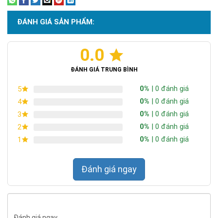
105mm
ĐÁNH GIÁ SẢN PHẨM:
Xanh lá / Đỏ / Xanh dương /
Màu sắc
Vàng
0.0
Chứng nhận ISO 9001:2015
Nhiệt độ hoạt động
−20°C đến 70°C
ĐÁNH GIÁ TRUNG BÌNH
Cấp độ chống nước
IP54
0%
| 0 đánh giá
5
0%
| 0 đánh giá
4
Các thông số nổi bật của sản phẩm
0%
| 0 đánh giá
3
Chất liệu PC + ABS:
PC (Polycarbonate) mang lại độ bền cơ
0%
| 0 đánh giá
2
học cao, chịu va đập và chịu nhiệt tốt. ABS (Acrylonitrile
0%
| 0 đánh giá
1
Butadiene Styrene) bổ sung tính dẻo dai, chống nứt gãy. Kết
quả là vỏ đèn có thể chịu đựng va chạm ngoài công trường mà
Đánh giá ngay
không biến dạng hay nứt vỡ.
Tấm pin Silicon đơn tinh thể 5V:
Công nghệ đơn tinh thể
(monocrystalline) có hiệu suất hấp thụ ánh sáng cao hơn đa
tinh thể từ 15–20%, đặc biệt hiệu quả trong điều kiện ánh sáng
Đánh giá ngay