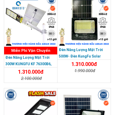
37%
34%
THƯƠNG HIỆU HÀNG ĐẦU ASEAN 2022
Đèn Năng Lượng Mặt Trời
Miễn Phí Vận Chuyển
500W- Đèn KungFu Solar
Đèn Năng Lượng Mặt Trời
Năng Lượng Mặt Trời 500W,IP
1.310.000đ
300W KUNGFU KF 76300B6,
67 Loại Lớn
1.990.000đ
IP68, Bảng Giá 2026
1.310.000đ
2.100.000đ
Chi Tiết
Đặt Mua
Chi Tiết
Đặt Mua
26%
34%