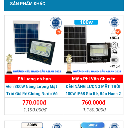
SẢN PHẨM KHÁC
SẢN PHẨM CHẤT LƯỢNG - DỊCH VỤ TIN DÙNG LẦN VII - 2020
35%
33%
Số lượng có hạn
Miễn Phí Vận Chuyển
Đèn 300W Năng Lượng Mặt
ĐÈN NĂNG LƯỢNG MẶT TRỜI
Trời Giá Rẻ Chống Nước Vỏ
100W IP68 Giá Rẻ, Bảo Hành 2
Nhôm Đúc
Năm
770.000đ
760.000đ
1.190.000đ
1.150.000đ
Chi Tiết
Đặt Mua
Chi Tiết
Đặt Mua