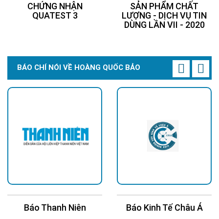
mặt trời tại Hoàng Quốc Bảo
CHỨNG NHẬN
SẢN PHẨM CHẤT
QUATEST 3
LƯỢNG - DỊCH VỤ TIN
DÙNG LẦN VII - 2020
BÁO CHÍ NÓI VỀ HOÀNG QUỐC BẢO
h Niên
Báo Kinh Tế Châu Á
Báo 2