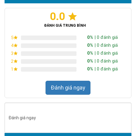
lượng, hiệu suất sạc nhanh, độ bền cao, có khả năng chịu
được thời tiết khắc nghiệt. Tuổi thọ lên đến > 15 năm.
0.0
Chứng nhận ISO 9001:2015
ĐÁNH GIÁ TRUNG BÌNH
0%
| 0 đánh giá
5
0%
| 0 đánh giá
4
0%
| 0 đánh giá
3
0%
| 0 đánh giá
2
0%
| 0 đánh giá
1
Đánh giá ngay
Trang bị chip led 5054 cao cấp, LED hiệu suất cao, cho độ sáng
mạnh mẽ, sáng rộng và đều.
Đánh giá ngay