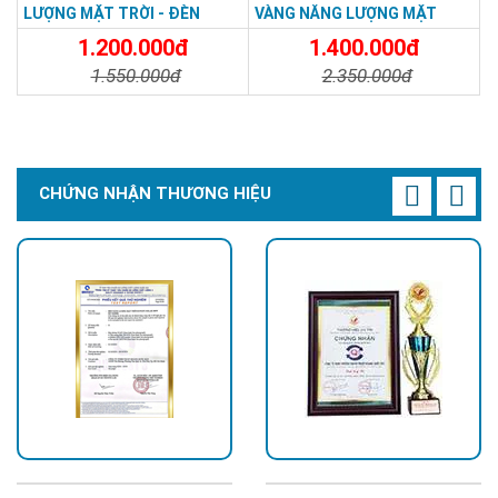
LƯỢNG MẶT TRỜI - ĐÈN
VÀNG NĂNG LƯỢNG MẶT
ĐƯỜNG NĂNG LƯỢNG MẶT
TRỜI - Solar Light 300W
1.200.000đ
1.400.000đ
TRỜI 100W GIÁ RẺ - Solar
1.550.000đ
2.350.000đ
Light 100W
Chi Tiết
Đặt Mua
Chi Tiết
Đặt Mua
CHỨNG NHẬN THƯƠNG HIỆU
Hình ảnh showroom trưng bày Đèn năng lượng