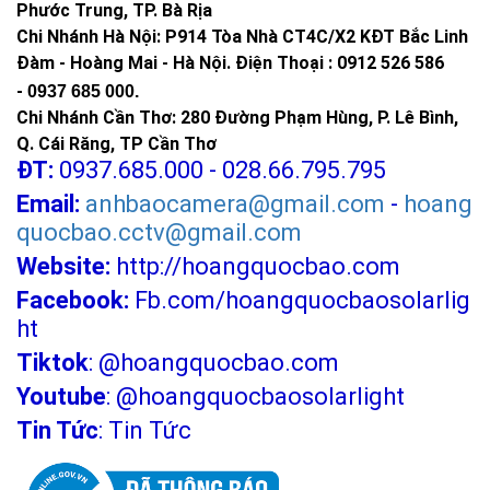
Phước Trung, TP. Bà Rịa
Chi Nhánh Hà Nội: P914 Tòa Nhà CT4C/X2 KĐT Bắc Linh
Đàm - Hoàng Mai - Hà Nội.
Điện Thoại : 0912 526 586
-
0937 685 000.
Chi Nhánh Cần Thơ: 280 Đường Phạm Hùng, P. Lê Bình,
Q. Cái Răng, TP Cần Thơ
ĐT:
0937.685.000 - 028.66.795.795
Email:
anhbaocamera@gmail.com
-
hoang
quocbao.cctv@gmail.com
Website:
http://hoangquocbao.com
Facebook:
Fb.com/hoangquocbaosolarlig
ht
Tiktok
:
@hoangquocbao.com
Youtube
:
@hoangquocbaosolarlight
Tin Tức
:
Tin Tức