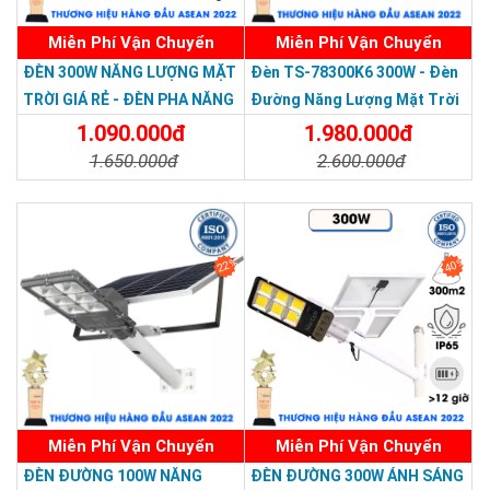
Miễn Phí Vận Chuyển
Miễn Phí Vận Chuyển
Thương hiệu dẫn đầu Việt Nam 2023
ĐÈN 300W NĂNG LƯỢNG MẶT
Đèn TS-78300K6 300W - Đèn
TRỜI GIÁ RẺ - ĐÈN PHA NĂNG
Đường Năng Lượng Mặt Trời
>>> Xem thêm:
Đèn năng lượng mặt trời
BH 5
năm chỉ từ 345k.
LƯỢNG MẶT TRỜI 300W MẪU
300W TS-78300K6 - Solar
1.090.000đ
1.980.000đ
MỚI
Light 300W
1.650.000đ
2.600.000đ
Ứng dụng
Chi Tiết
Đặt Mua
Chi Tiết
Đặt Mua
- Chiếu sáng đường phố, ngõ hẻm
- Chiếu sáng quảng trường, công viên, đồng cỏ
22%
40%
- Chiếu sáng trong khu vực công nghiệp, cảng biển
- Sử dụng trong các nông trại
- Chiếu sáng các khu vực công cộng
Miễn Phí Vận Chuyển
Miễn Phí Vận Chuyển
ĐÈN ĐƯỜNG 100W NĂNG
ĐÈN ĐƯỜNG 300W ÁNH SÁNG