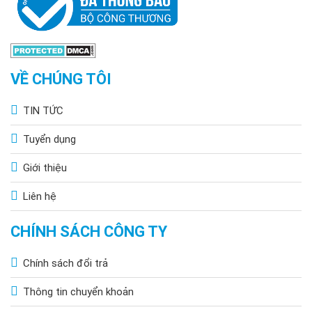
>>> Xem thêm:
Đèn năng lượng mặt trời 300w
chính hãng,
giá tốt
VỀ CHÚNG TÔI
Đèn năng lượng mặt trời 500w
, tấm pin lớn
Đèn năng lượng mặt trời sân vườn
độ sáng
TIN TỨC
mạnh
Đèn trụ cổng năng lượng mặt trời
giá tốt, độ
Tuyển dụng
sáng cao
Đèn năng lượng mặt trời 1000w
tấm pin lớn,
Giới thiệu
độ sáng mạnh, bảo hành 5 năm
Liên hệ
CHÍNH SÁCH CÔNG TY
Chính sách đổi trả
Thông tin chuyển khoản