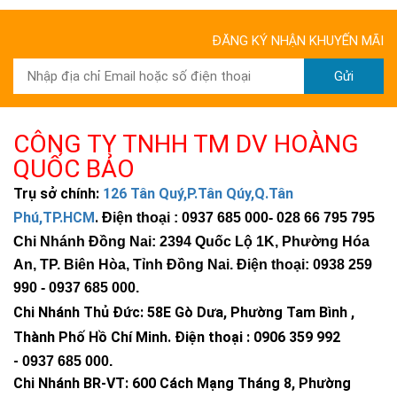
ĐĂNG KÝ NHẬN KHUYẾN MÃI
Gửi
CÔNG TY TNHH TM DV HOÀNG
QUỐC BẢO
Trụ sở chính:
126 Tân Quý,P.Tân Qúy,Q.Tân
Phú,TP.HCM
.
Điện thoại : 0937 685 000
- 028 66 795 795
Chi Nhánh Đồng Nai: 2394 Quốc Lộ 1K, Phường Hóa
An, TP. Biên Hòa, Tỉnh Đồng Nai. Điện thoại: 0938 259
990 -
0937 685 000
.
Chi Nhánh Thủ Đức:
58E Gò Dưa, Phường Tam Bình ,
Thành Phố Hồ Chí Minh
.
Điện thoại : 0906 359 992
-
0937 685 000
.
Chi Nhánh BR-VT:
600 Cách Mạng Tháng 8, Phường