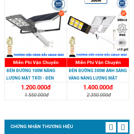
22%
40%
Miễn Phí Vận Chuyển
Miễn Phí Vận Chuyển
ĐÈN ĐƯỜNG 100W NĂNG
ĐÈN ĐƯỜNG 300W ÁNH SÁNG
LƯỢNG MẶT TRỜI - ĐÈN
VÀNG NĂNG LƯỢNG MẶT
ĐƯỜNG NĂNG LƯỢNG MẶT
TRỜI - Solar Light 300W
1.200.000đ
1.400.000đ
TRỜI 100W GIÁ RẺ - Solar
1.550.000đ
2.350.000đ
Light 100W
Chi Tiết
Đặt Mua
Chi Tiết
Đặt Mua
CHỨNG NHẬN THƯƠNG HIỆU