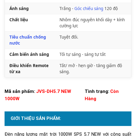
Ánh sáng
Trắng -
Góc chiếu sáng
120 độ
Chất liệu
Nhôm đúc nguyên khối dày + kính
cường lực
Tiêu chuẩn chống
Tuyệt đối.
nước
Cảm biến ánh sáng
Tối tự sáng - sáng tự tắt
Điều khiển Remote
Tắt/ mở - hẹn giờ - tăng giảm độ
từ xa
sáng.
Mã sản phẩm:
JVS-DH5.7 NEW
Tình trạng:
Còn
1000W
Hàng
GIỚI THIỆU SẢN PHẨM:
Đèn năng lượng mặt trời 1000W SPS 5.7 NEW với công suất