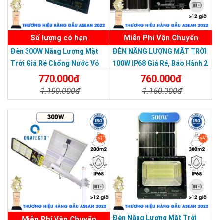
Số lượng có hạn
Miễn Phí Vận Chuyển
Đèn 300W Năng Lượng Mặt
ĐÈN NĂNG LƯỢNG MẶT TRỜI
Trời Giá Rẻ Chống Nước Vỏ
100W IP68 Giá Rẻ, Bảo Hành 2
Nhôm Đúc
Năm
770.000đ
760.000đ
1.190.000đ
1.150.000đ
Chi Tiết
Đặt Mua
Chi Tiết
Đặt Mua
37%
34%
THƯƠNG HIỆU HÀNG ĐẦU ASEAN 2022
Đèn Năng Lượng Mặt Trời
Miễn Phí Vận Chuyển
Đèn đạt tiêu chuẩn chống nước cao, phù hợp môi trường