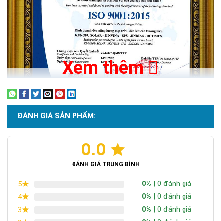
Nếu bạn đang tìm một giải pháp chiếu sáng không phụ
thuộc điện lưới, đèn solar light 1000W SP này giải quyết
được cả bài toán chi phí vận hành và độ ổn định.
So với
đèn năng lượng mặt trời
phổ thông, phiên bản 1000W có
Xem thêm
lợi thế rõ ràng về công suất, thời gian chiếu sáng và độ bền hệ
thống:
Không tốn tiền điện mỗi tháng
Không cần kéo dây phức tạp
ĐÁNH GIÁ SẢN PHẨM:
Hoạt động ổn định ngay cả khi mất điện
Tuổi thọ pin và LED cao, giảm chi phí thay thế
0.0
Sử dụng Chip LED 5054 siêu sáng
Chứng nhận ISO 9001:2015
ĐÁNH GIÁ TRUNG BÌNH
0%
| 0 đánh giá
5
0%
| 0 đánh giá
4
0%
| 0 đánh giá
3