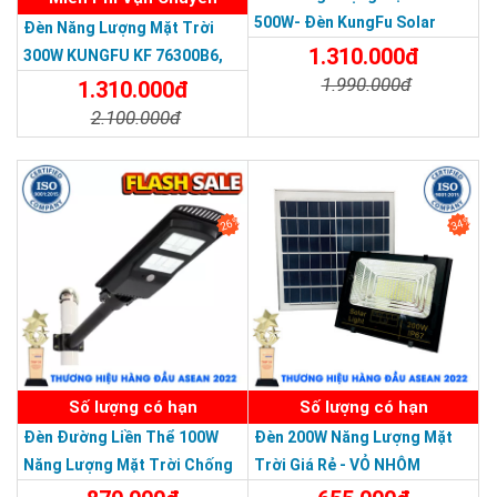
500W- Đèn KungFu Solar
mưa nhiều tại Việt Nam.
Đèn Năng Lượng Mặt Trời
Năng Lượng Mặt Trời 500W,IP
1.310.000đ
300W KUNGFU KF 76300B6,
Pin LiFePO4
67 Loại Lớn
1.990.000đ
IP68, Bảng Giá 2026
1.310.000đ
2.100.000đ
Chi Tiết
Đặt Mua
Chi Tiết
Đặt Mua
26%
34%
SẢN PHẨM DỊCH VỤ CHẤT LƯỢNG ASEAN 2019
Số lượng có hạn
Số lượng có hạn
Đèn Đường Liền Thể 100W
Đèn 200W Năng Lượng Mặt
Năng Lượng Mặt Trời Chống
Trời Giá Rẻ - VỎ NHÔM
Nước Giá Rẻ