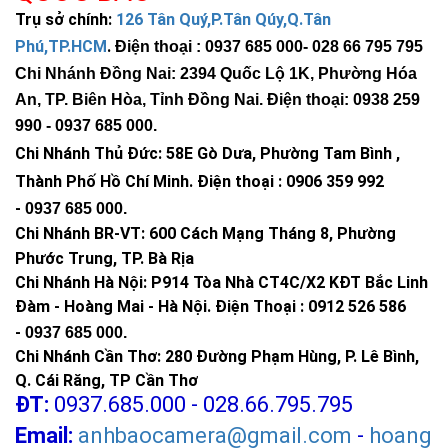
Trụ sở chính:
126 Tân Quý,P.Tân Qúy,Q.Tân
Phú,TP.HCM
.
Điện thoại : 0937 685 000
- 028 66 795 795
Chi Nhánh Đồng Nai: 2394 Quốc Lộ 1K, Phường Hóa
An, TP. Biên Hòa, Tỉnh Đồng Nai. Điện thoại: 0938 259
990 -
0937 685 000
.
Chi Nhánh Thủ Đức:
58E Gò Dưa, Phường Tam Bình ,
Thành Phố Hồ Chí Minh
.
Điện thoại : 0906 359 992
-
0937 685 000
.
Chi Nhánh BR-VT:
600 Cách Mạng Tháng 8, Phường
Phước Trung, TP. Bà Rịa
Chi Nhánh Hà Nội: P914 Tòa Nhà CT4C/X2 KĐT Bắc Linh
Đàm - Hoàng Mai - Hà Nội.
Điện Thoại : 0912 526 586
-
0937 685 000.
Chi Nhánh Cần Thơ: 280 Đường Phạm Hùng, P. Lê Bình,
Q. Cái Răng, TP Cần Thơ
ĐT:
0937.685.000 - 028.66.795.795
Đèn tích hợp cảm biến ánh sáng tự động bật/tắt. Bên cạnh đó
bạn có thể sử dụng remote để
Email:
anhbaocamera@gmail.com
-
hoang