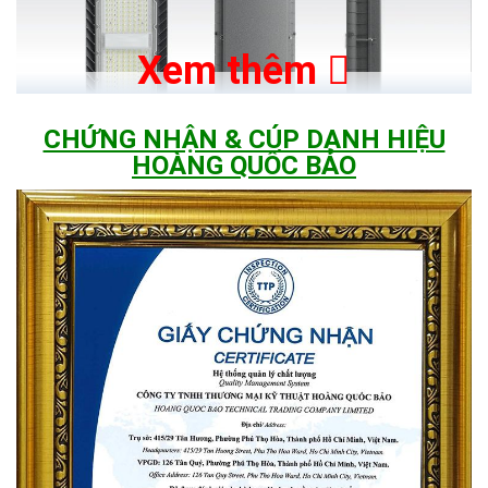
Xem thêm
CHỨNG NHẬN & CÚP DANH HIỆU
HOÀNG QUỐC BẢO
Vì sao nhiều khách hàng chọn đèn năng
lượng mặt trời 1000W này?