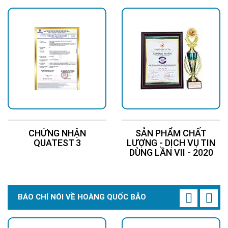
CHỨNG NHẬN
SẢN PHẨM CHẤT
QUATEST 3
LƯỢNG - DỊCH VỤ TIN
DÙNG LẦN VII - 2020
BÁO CHÍ NÓI VỀ HOÀNG QUỐC BẢO
Tấm pin đơn tinh thể 120W có hiệu suất hấp thụ cao hơn poly
khoảng 15–20% khi kết hợp bộ sạc MPPT sẽ giúp tối ưu điện