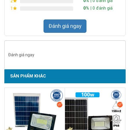
0%
| 0 đánh giá
2
0%
| 0 đánh giá
1
Đánh giá ngay
Đánh giá ngay
Chip LED 5054 thuộc dòng chip mật độ cao, cho hiệu
SẢN PHẨM KHÁC
suất quang thông tốt hơn so với
chip 2835
thông
thường.
SẢN PHẨM CHẤT LƯỢNG - DỊCH VỤ TIN DÙNG LẦN VII - 2020
Với quang thông 7.600 lumen, hiệu suất đạt khoảng 110–
130 lm/W, đủ để chiếu sáng khu vực rộng mà không cần
35%
33%
lắp nhiều đèn.
Chuẩn IP kháng nước