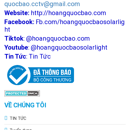
quocbao.cctv@gmail.com
Bật/tắt thủ công
Hẹn giờ 3h – 5h – 8h
Website:
http://hoangquocbao.com
Tăng giảm độ sáng
Facebook:
Fb.com/hoangquocbaosolarlig
Lời khuyên từ Hoàng Quốc Bảo
: Bạn nên dùng chế độ hẹn
ht
giờ nếu không cần sáng suốt đêm để tiết kiệm pin.
Tiktok
:
@hoangquocbao.com
Youtube
:
@hoangquocbaosolarlight
Ứng dụng thực tế
Tin Tức
:
Tin Tức
VỀ CHÚNG TÔI
TIN TỨC