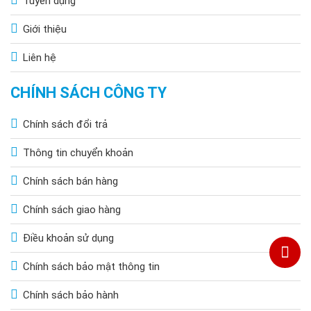
Tuyển dụng
Giới thiệu
Liên hệ
CHÍNH SÁCH CÔNG TY
Chính sách đổi trả
Chiếu sáng đường nội bộ, khu dân cư
Thông tin chuyển khoản
Đây là ứng dụng phổ biến nhất.
Chính sách bán hàng
Chiều cao lắp: 5–6m
Khoảng cách đèn: 20–25m
Chính sách giao hàng
Chiếu sáng sân vườn, biệt thự
Điều khoản sử dụng
Nếu bạn đang muốn chiếu sáng sân rộng, đèn 1000W cho ánh
Chính sách bảo mật thông tin
sáng mạnh và đều.
Chính sách bảo hành
Chiều cao lắp: 3–4m