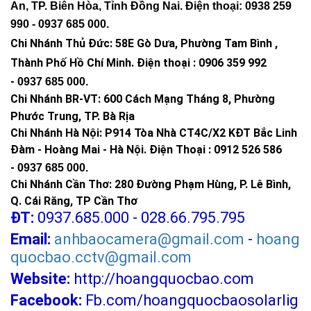
An, TP. Biên Hòa, Tỉnh Đồng Nai. Điện thoại: 0938 259
990 -
0937 685 000
.
Chi Nhánh Thủ Đức:
58E Gò Dưa, Phường Tam Bình ,
Thành Phố Hồ Chí Minh
.
Điện thoại : 0906 359 992
-
0937 685 000
.
Chi Nhánh BR-VT:
600 Cách Mạng Tháng 8, Phường
Phước Trung, TP. Bà Rịa
Chi Nhánh Hà Nội: P914 Tòa Nhà CT4C/X2 KĐT Bắc Linh
Đàm - Hoàng Mai - Hà Nội.
Điện Thoại : 0912 526 586
-
0937 685 000.
Chi Nhánh Cần Thơ: 280 Đường Phạm Hùng, P. Lê Bình,
Q. Cái Răng, TP Cần Thơ
ĐT:
0937.685.000 - 028.66.795.795
Email:
anhbaocamera@gmail.com
-
hoang
quocbao.cctv@gmail.com
Website:
http://hoangquocbao.com
Facebook:
Fb.com/hoangquocbaosolarlig
Đèn 300w năng lượng mặt trời chống chói có