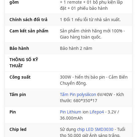
gồm
+ 1 remote + 01 bộ phụ kiện lắp
đặt + 01 phiếu bảo hành
Chính sách đổi trả
1 Đổi 1 nếu lỗi từ nhà sản xuất.
Cam kết sản phẩm
Sản phẩm chính hãng mới 100% -
Giao hàng toàn quốc.
Bảo hành
Bảo hành 2 năm
THÔNG SỐ KỸ
THUẬT
Công suất
300W - hiển thị báo pin - Cảm Biến
Chuyển động.
Tấm pin
Tấm Pin polysilicon
6V/40W - Kích
thước: 680*350*17
Pin
Pin Lithium
ion
Lifepo4
- 3.2V /
36.000mAh
Chip led
Sử dụng
chip LED SMD3030
- Tuổi
thọ 50.000 giờ Ánh sáng trắng.