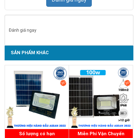
Đánh giá ngay
SẢN PHẨM KHÁC
SẢN PHẨM CHẤT LƯỢNG - DỊCH VỤ TIN DÙNG LẦN VII - 2020
35%
33%
Số lượng có hạn
Miễn Phí Vận Chuyển