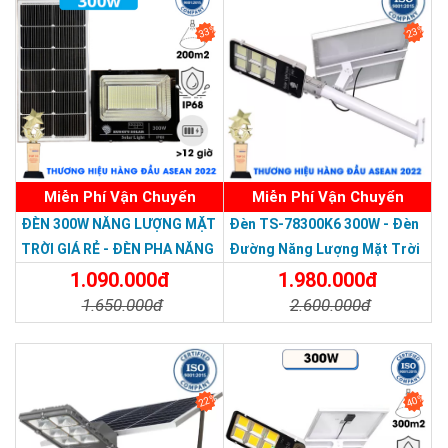
33%
23%
Miễn Phí Vận Chuyển
Miễn Phí Vận Chuyển
Thương hiệu dẫn đầu Việt Nam 2023
ĐÈN 300W NĂNG LƯỢNG MẶT
Đèn TS-78300K6 300W - Đèn
TRỜI GIÁ RẺ - ĐÈN PHA NĂNG
Đường Năng Lượng Mặt Trời
LƯỢNG MẶT TRỜI 300W MẪU
300W TS-78300K6 - Solar
1.090.000đ
1.980.000đ
MỚI
Light 300W
1.650.000đ
2.600.000đ
Chi Tiết
Đặt Mua
Chi Tiết
Đặt Mua
22%
40%