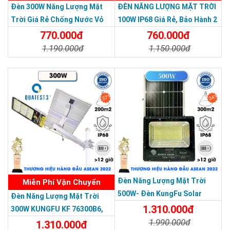
Diện tích chiếu sáng rộng:
Diện tích chiếu sáng của đèn
Đèn 300W Năng Lượng Mặt
ĐÈN NĂNG LƯỢNG MẶT TRỜI
300W có thể lên đến hơn 500m, cho phép khách hàng nhĩn rõ
Trời Giá Rẻ Chống Nước Vỏ
100W IP68 Giá Rẻ, Bảo Hành 2
mọi vật xung quanh.
Nhôm Đúc
Năm
770.000đ
760.000đ
1.190.000đ
1.150.000đ
Chi Tiết
Đặt Mua
Chi Tiết
Đặt Mua
37%
34%
THƯƠNG HIỆU HÀNG ĐẦU ASEAN 2022
Đèn Năng Lượng Mặt Trời
Miễn Phí Vận Chuyển
500W- Đèn KungFu Solar
Đèn Năng Lượng Mặt Trời
Năng Lượng Mặt Trời 500W,IP
1.310.000đ
300W KUNGFU KF 76300B6,
67 Loại Lớn
1.990.000đ
IP68, Bảng Giá 2026
1.310.000đ