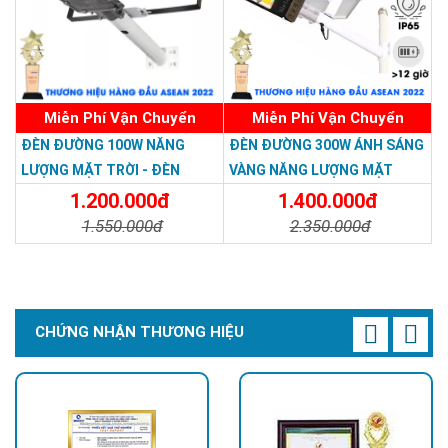
Miễn Phí Vận Chuyển
Miễn Phí Vận Chuyển
ĐÈN ĐƯỜNG 100W NĂNG
ĐÈN ĐƯỜNG 300W ÁNH SÁNG
LƯỢNG MẶT TRỜI - ĐÈN
VÀNG NĂNG LƯỢNG MẶT
ĐƯỜNG NĂNG LƯỢNG MẶT
TRỜI - Solar Light 300W
1.200.000đ
1.400.000đ
TRỜI 100W GIÁ RẺ - Solar
1.550.000đ
2.350.000đ
Light 100W
Chi Tiết
Đặt Mua
Chi Tiết
Đặt Mua
CHỨNG NHẬN THƯƠNG HIỆU