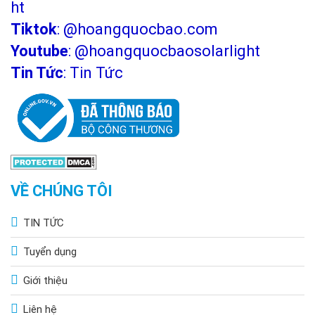
ht
thể sử dụng ở đâu?
Tiktok
:
@hoangquocbao.com
Nhờ vào các đặc tính kháng nước, chống sét, chống gỉ mà đèn
Youtube
:
@hoangquocbaosolarlight
năng lượng mặt trời 300W có thể sử dụng ở những dự án như:
Tin Tức
:
Tin Tức
VỀ CHÚNG TÔI
TIN TỨC
Tuyển dụng
Giới thiệu
Liên hệ