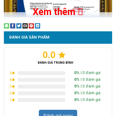
Xem thêm
ĐÁNH GIÁ SẢN PHẨM:
0.0
Chứng nhận ISO 9001:2015
Thời gian sử dụng:
Đèn 300W chống chói có thời gian sử
ĐÁNH GIÁ TRUNG BÌNH
dụng hơn 12 giờ ngày, là sự lựa chọn tuyệt vời cho các công ty,
gia đình.
0%
| 0 đánh giá
5
Chống gỉ, chống sét, chống nước:
Nhờ vào hợp kim nhôm
0%
| 0 đánh giá
4
đặc biệt và chuẩn kháng nước IP67 mà đèn có thể được lắp
0%
| 0 đánh giá
3
đặt ở ngoài trời không sợ mưa, bão.
0%
| 0 đánh giá
2
0%
| 0 đánh giá
1
Đánh giá ngay