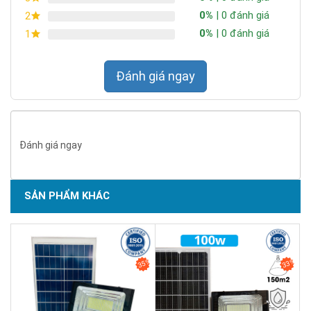
điện từ đèn năng lượng mặt trời
0%
| 0 đánh giá
2
Thời gian sạc ngắn: T
heo công bố của nhà sản xuất, đèn có
0%
| 0 đánh giá
1
thời gian sạc đầy chỉ với 6 giờ / ngày.
Đánh giá ngay
Đánh giá ngay
SẢN PHẨM KHÁC
SẢN PHẨM CHẤT LƯỢNG - DỊCH VỤ TIN DÙNG LẦN VII - 2020
35%
33%