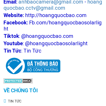
Email:
anhbaocamera@gmail.com
-
hoang
quocbao.cctv@gmail.com
Website:
http://hoangquocbao.com
Facebook:
Fb.com/hoangquocbaosolarlig
ht
Tiktok
:
@hoangquocbao.com
Youtube
:
@hoangquocbaosolarlight
Tin Tức
:
Tin Tức
TÍNH NĂNG CẢM BIẾN CHUYỂN ĐỘNG (TẮT HOẶC MỞ
BẰNG REMOTE)
VỀ CHÚNG TÔI
TIN TỨC