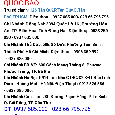
QUỐC BẢO
Trụ sở chính:
126 Tân Quý,P.Tân Qúy,Q.Tân
Phú,TP.HCM
.
Điện thoại : 0937 685 000
- 028 66 795 795
Chi Nhánh Đồng Nai: 2394 Quốc Lộ 1K, Phường Hóa
An, TP. Biên Hòa, Tỉnh Đồng Nai. Điện thoại: 0938 259
990 -
0937 685 000
.
Chi Nhánh Thủ Đức:
58E Gò Dưa, Phường Tam Bình ,
Thành Phố Hồ Chí Minh
.
Điện thoại : 0906 359 992
-
0937 685 000
.
Chi Nhánh BR-VT:
600 Cách Mạng Tháng 8, Phường
Phước Trung, TP. Bà Rịa
Chi Nhánh Hà Nội: P914 Tòa Nhà CT4C/X2 KĐT Bắc Linh
Đàm - Hoàng Mai - Hà Nội.
Điện Thoại : 0912 526 586
-
0937 685 000.
Chi Nhánh Cần Thơ: 280 Đường Phạm Hùng, P. Lê Bình,
Q. Cái Răng, TP Cần Thơ
ĐT:
0937.685.000 - 028.66.795.795