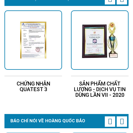
CHỨNG NHẬN
SẢN PHẨM CHẤT
QUATEST 3
LƯỢNG - DỊCH VỤ TIN
DÙNG LẦN VII - 2020
BÁO CHÍ NÓI VỀ HOÀNG QUỐC BẢO