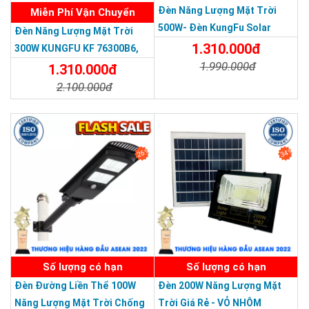
Đèn Năng Lượng Mặt Trời
Miễn Phí Vận Chuyển
500W- Đèn KungFu Solar
Đèn Năng Lượng Mặt Trời
Năng Lượng Mặt Trời 500W,IP
1.310.000đ
300W KUNGFU KF 76300B6,
67 Loại Lớn
1.990.000đ
IP68, Bảng Giá 2026
1.310.000đ
2.100.000đ
Chi Tiết
Đặt Mua
Chi Tiết
Đặt Mua
26%
34%
SẢN PHẨM DỊCH VỤ CHẤT LƯỢNG ASEAN 2019
Số lượng có hạn
Số lượng có hạn
Đèn Đường Liền Thể 100W
Đèn 200W Năng Lượng Mặt
Năng Lượng Mặt Trời Chống
Trời Giá Rẻ - VỎ NHÔM