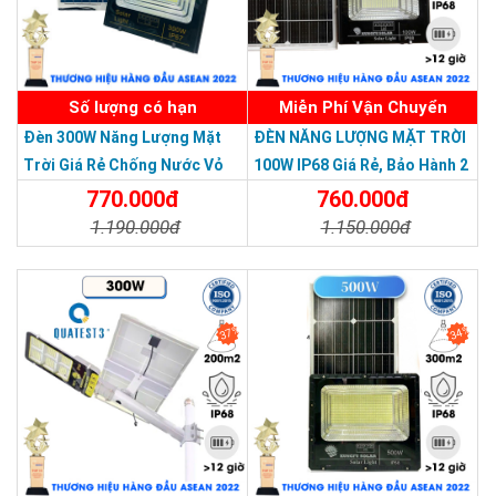
Số lượng có hạn
Miễn Phí Vận Chuyển
Đèn 300W Năng Lượng Mặt
ĐÈN NĂNG LƯỢNG MẶT TRỜI
Trời Giá Rẻ Chống Nước Vỏ
100W IP68 Giá Rẻ, Bảo Hành 2
Đa công dụng
: Đèn có thể được lắp đặt ở các dự án như lắp
Nhôm Đúc
Năm
770.000đ
760.000đ
đặt đè năng lượng mặt trời cho công viên, sân vườn, sân thể
thao, bãi giữ xe...
1.190.000đ
1.150.000đ
Chi Tiết
Đặt Mua
Chi Tiết
Đặt Mua
37%
34%
THƯƠNG HIỆU HÀNG ĐẦU ASEAN 2022