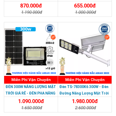
Nước Giá Rẻ
870.000đ
655.000đ
1.190.000đ
1.000.000đ
Chi Tiết
Đặt Mua
Chi Tiết
Đặt Mua
33%
23%
Miễn Phí Vận Chuyển
Miễn Phí Vận Chuyển
Thương hiệu dẫn đầu Việt Nam 2023
ĐÈN 300W NĂNG LƯỢNG MẶT
Đèn TS-78300K6 300W - Đèn
TRỜI GIÁ RẺ - ĐÈN PHA NĂNG
Đường Năng Lượng Mặt Trời
LƯỢNG MẶT TRỜI 300W MẪU
300W TS-78300K6 - Solar
1.090.000đ
1.980.000đ
MỚI
Light 300W
1.650.000đ
2.600.000đ