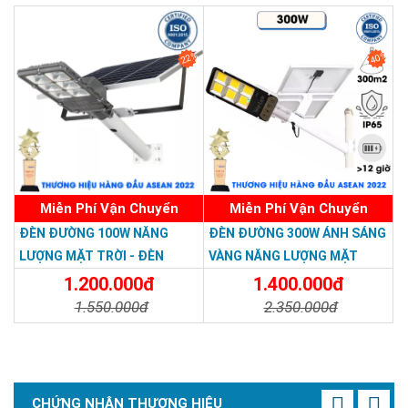
Chi Tiết
Đặt Mua
Chi Tiết
Đặt Mua
22%
40%
Miễn Phí Vận Chuyển
Miễn Phí Vận Chuyển
ĐÈN ĐƯỜNG 100W NĂNG
ĐÈN ĐƯỜNG 300W ÁNH SÁNG
LƯỢNG MẶT TRỜI - ĐÈN
VÀNG NĂNG LƯỢNG MẶT
ĐƯỜNG NĂNG LƯỢNG MẶT
TRỜI - Solar Light 300W
1.200.000đ
1.400.000đ
TRỜI 100W GIÁ RẺ - Solar
1.550.000đ
2.350.000đ
Light 100W
Chi Tiết
Đặt Mua
Chi Tiết
Đặt Mua
CHỨNG NHẬN THƯƠNG HIỆU