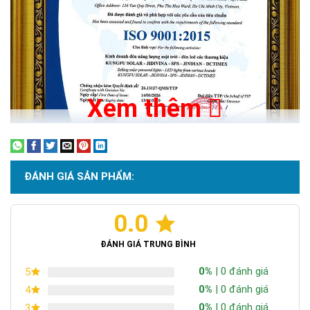
Xem thêm
ĐÁNH GIÁ SẢN PHẨM:
0.0
Chứng nhận ISO 9001:2015
ĐÁNH GIÁ TRUNG BÌNH
0%
| 0 đánh giá
5
An toàn
: Đèn không sử dụng nguồn điện, dây điện nên sẽ
0%
| 0 đánh giá
4
không dẫn đến các trường hợp gặp tai nạn do chập điện, rò rỉ
0%
| 0 đánh giá
3