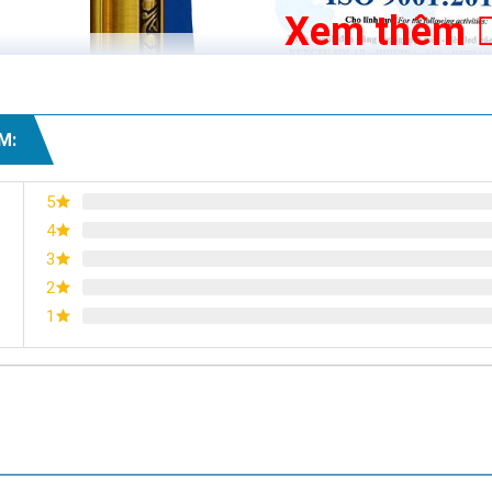
ch Mạng Tháng 8, P.Phước Nguyên, TP. Bà Rịa, Vũng Tàu
Xem thêm
Tòa Nhà CT4C/X2 KĐT Bắc Linh Đàm - Hoàng Mai - Hà Nội.
M:
5
4
3
2
1
Chứng nhận ISO 9001:2015