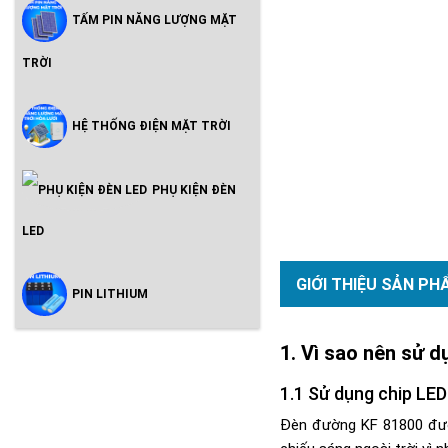
TẤM PIN NĂNG LƯỢNG MẶT
TRỜI
HỆ THỐNG ĐIỆN MẶT TRỜI
PHỤ KIỆN ĐÈN
LED
GIỚI THIỆU SẢN PH
PIN LITHIUM
Vì sao nên sử 
Sử dụng chip LED
Đèn đường KF 81800 được