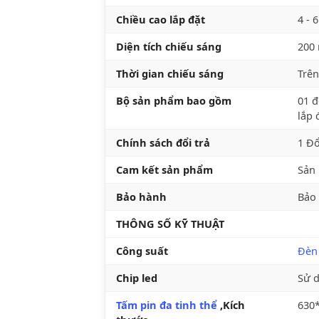
Chiều cao lắp đặt
4 - 
Diện tích chiếu sáng
200
Thời gian chiếu sáng
Trên
Bộ sản phẩm bao gồm
01 đ
lắp 
Chính sách đổi trả
1 Đổ
Cam kết sản phẩm
Sản 
Bảo hành
Bảo
THÔNG SỐ KỸ THUẬT
Công suất
Đèn 
Chip led
Sử 
Tấm pin đa tinh thể
,Kích
630