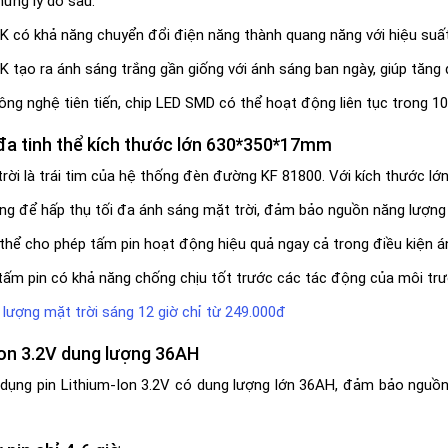
hững lý do sau:
 có khả năng chuyển đổi điện năng thành quang năng với hiệu suất v
 tạo ra ánh sáng trắng gần giống với ánh sáng ban ngày, giúp tăng 
công nghệ tiên tiến, chip LED SMD có thể hoạt động liên tục trong 
đa tinh thể kích thước lớn 630*350*17mm
rời là trái tim của hệ thống đèn đường KF 81800. Với kích thước lớ
ộng để hấp thụ tối đa ánh sáng mặt trời, đảm bảo nguồn năng lượn
thể cho phép tấm pin hoạt động hiệu quả ngay cả trong điều kiện án
ấm pin có khả năng chống chịu tốt trước các tác động của môi trườ
lượng mặt trời sáng 12 giờ chỉ từ 249.000đ
Ion 3.2V dung lượng 36AH
ụng pin Lithium-Ion 3.2V có dung lượng lớn 36AH, đảm bảo nguồn 