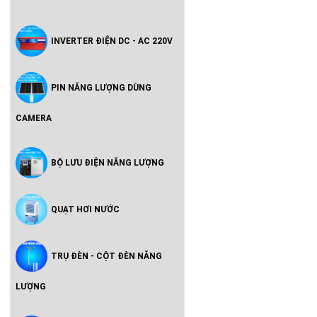
INVERTER ĐIỆN DC - AC 220V
PIN NĂNG LƯỢNG DÙNG
CAMERA
BỘ LƯU ĐIỆN NĂNG LƯỢNG
QUẠT HƠI NƯỚC
TRỤ ĐÈN - CỘT ĐÈN NĂNG
LƯỢNG