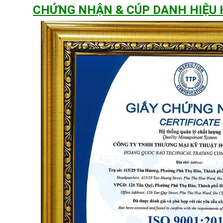
CHỨNG NHẬN & CÚP DANH HIỆU
đặt đèn đường năng lượng mặt trời 800W KF 8180
n toàn khi sử dụng đèn đường năng lượng mặt trời 800W KF 81800, 
 lắp đặt sản phẩm này một cách dễ dàng:
t
ờng
đèn
có thể tự lắp đặt đèn đường năng lượng mặt trời 800W KF 81800 mộ
 năng lượng mặt trời 800 KF81800 chính hãng
 KT HOÀNG QUỐC BẢO
ý, P.Tân Quý, Q.Tân Phú, TP.HCM
Quốc lộ 13 Phường Hiệp Bình Phước , Thành Phố Thủ Đức.
4 Quốc Lộ 1K, Phường Hoá An, TP. Biên Hoà, Tỉnh Đồng Nai