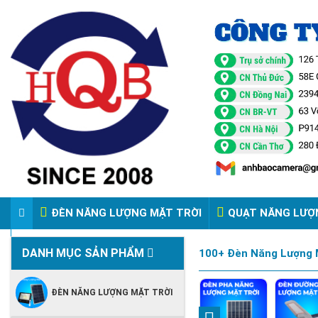
ĐÈN NĂNG LƯỢNG MẶT TRỜI
QUẠT NĂNG LƯỢ
VIDEO ĐÈN PHA ĐIỆN 220V
DANH MỤC SẢN PHẨM
100+ Đèn Năng Lượng M
ĐÈN NĂNG LƯỢNG MẶT TRỜI