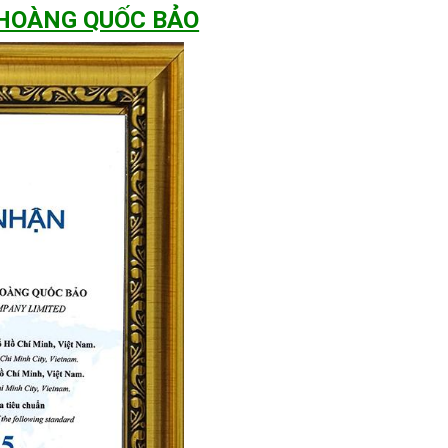
 HOÀNG QUỐC BẢO
0
việc lắp đặt đúng cách là rất quan trọng. Dưới đây là hướng dẫn
t cách dễ dàng và hiệu quả.