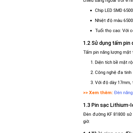
chiếu sáng ngoài trời vì n
Chip LED SMD 6500K
Nhiệt độ màu 6500K
Tuổi thọ cao: Với 
Sử dụng tấm pin 
Tấm pin năng lượng mặt t
Diện tích bề mặt r
Công nghệ đa tinh 
Với độ dày 17mm, t
>> Xem thêm:
Đèn năng 
Pin sạc Lithium-
Đèn đường KF 81800 sử d
giờ.