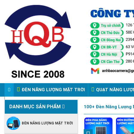
ĐÈN NĂNG LƯỢNG MẶT TRỜI
QUẠT NĂNG LƯỢ
VIDEO ĐÈN PHA ĐIỆN 220V
DANH MỤC SẢN PHẨM
100+ Đèn Năng Lượng M
ĐÈN NĂNG LƯỢNG MẶT TRỜI