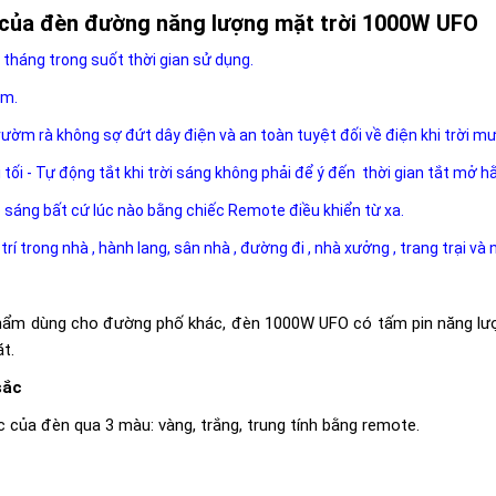
của đèn đường năng lượng mặt trời 1000W UFO
 tháng trong suốt thời gian sử dụng.
ăm.
rườm rà không sợ đứt dây điện và an toàn tuyệt đối về điện khi trời m
i tối - Tự động tắt khi trời sáng không phải để ý đến thời gian tắt mở h
ộ sáng bất cứ lúc nào bằng chiếc Remote điều khiển từ xa.
 trí trong nhà , hành lang, sân nhà , đường đi , nhà xưởng , trang trại và
hẩm dùng cho đường phố khác, đèn 1000W UFO có tấm pin năng lượng 
ặt.
sắc
 của đèn qua 3 màu: vàng, trắng, trung tính bằng remote.