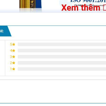
Xem thêm
 chip LED SMD siêu sáng, siêu tiết kiệm điện, có độ bền lên đến 5
M:
5
4
3
2
1
Chứng nhận ISO 9001:2015