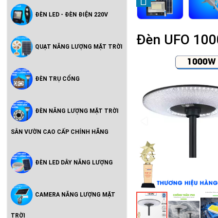
ĐÈN LED - ĐÈN ĐIỆN 220V
Đèn UFO 100
QUẠT NĂNG LƯỢNG MẶT TRỜI
ĐÈN TRỤ CỔNG
ĐÈN NĂNG LƯỢNG MẶT TRỜI
SÂN VƯỜN CAO CẤP CHÍNH HÃNG
ĐÈN LED DÂY NĂNG LƯỢNG
CAMERA NĂNG LƯỢNG MẶT
TRỜI