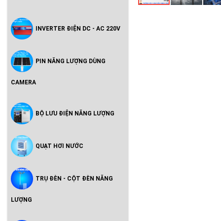
INVERTER ĐIỆN DC - AC 220V
PIN NĂNG LƯỢNG DÙNG
CAMERA
BỘ LƯU ĐIỆN NĂNG LƯỢNG
QUẠT HƠI NƯỚC
TRỤ ĐÈN - CỘT ĐÈN NĂNG
LƯỢNG