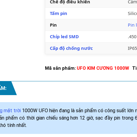
Chế độ điều khiển
Cảm
Tấm pin
Sili
Pin
Pin 
Chíp led SMD
.450
Cấp độ chống nước
IP65
Mã sản phẩm:
UFO KIM CƯƠNG 1000W
Tì
ẨM:
 mặt trời
1000W UFO hiện đang là sản phẩm có công suất lớn nhấ
 Sản phẩm có thời gian chiếu sáng hơn 12 giờ, sạc đầy pin trong
hó tính nhất.