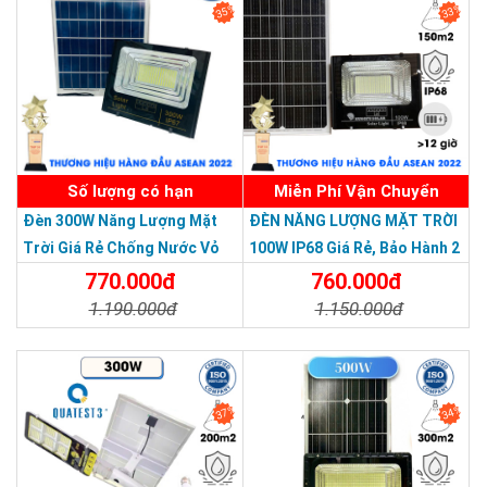
35%
33%
Số lượng có hạn
Miễn Phí Vận Chuyển
Đèn 300W Năng Lượng Mặt
ĐÈN NĂNG LƯỢNG MẶT TRỜI
Trời Giá Rẻ Chống Nước Vỏ
100W IP68 Giá Rẻ, Bảo Hành 2
Nhôm Đúc
Năm
770.000đ
760.000đ
1.190.000đ
1.150.000đ
Chi Tiết
Đặt Mua
Chi Tiết
Đặt Mua
37%
34%
THƯƠNG HIỆU HÀNG ĐẦU ASEAN 2022