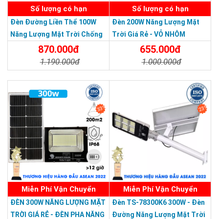
Số lượng có hạn
Số lượng có hạn
- Hoàng Mai - Hà Nội.
Đèn Đường Liền Thể 100W
Đèn 200W Năng Lượng Mặt
Năng Lượng Mặt Trời Chống
Trời Giá Rẻ - VỎ NHÔM
Hình ảnh showroom trưng bày tại
Nước Giá Rẻ
870.000đ
655.000đ
Hoàng Quốc Bảo
1.190.000đ
1.000.000đ
Chi Tiết
Đặt Mua
Chi Tiết
Đặt Mua
33%
23%
Miễn Phí Vận Chuyển
Miễn Phí Vận Chuyển
Thương hiệu dẫn đầu Việt Nam 2023
ĐÈN 300W NĂNG LƯỢNG MẶT
Đèn TS-78300K6 300W - Đèn
TRỜI GIÁ RẺ - ĐÈN PHA NĂNG
Đường Năng Lượng Mặt Trời