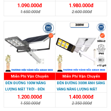
LƯỢNG MẶT TRỜI 300W MẪU
300W TS-78300K6 - Solar
1.090.000đ
1.980.000đ
MỚI
Light 300W
1.650.000đ
2.600.000đ
Chi Tiết
Đặt Mua
Chi Tiết
Đặt Mua
22%
40%
Miễn Phí Vận Chuyển
Miễn Phí Vận Chuyển
ĐÈN ĐƯỜNG 100W NĂNG
ĐÈN ĐƯỜNG 300W ÁNH SÁNG
LƯỢNG MẶT TRỜI - ĐÈN
VÀNG NĂNG LƯỢNG MẶT
ĐƯỜNG NĂNG LƯỢNG MẶT
TRỜI - Solar Light 300W
1.200.000đ
1.400.000đ
TRỜI 100W GIÁ RẺ - Solar
1.550.000đ
2.350.000đ
Light 100W