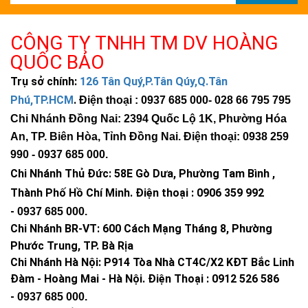
độ sáng mạnh, bảo hành 5 năm
CÔNG TY TNHH TM DV HOÀNG
QUỐC BẢO
Trụ sở chính:
126 Tân Quý,P.Tân Qúy,Q.Tân
Phú,TP.HCM
.
Điện thoại : 0937 685 000
- 028 66 795 795
Chi Nhánh Đồng Nai: 2394 Quốc Lộ 1K, Phường Hóa
An, TP. Biên Hòa, Tỉnh Đồng Nai. Điện thoại: 0938 259
990 -
0937 685 000
.
Chi Nhánh Thủ Đức:
58E Gò Dưa, Phường Tam Bình ,
Thành Phố Hồ Chí Minh
.
Điện thoại : 0906 359 992
-
0937 685 000
.
Chi Nhánh BR-VT:
600 Cách Mạng Tháng 8, Phường
Phước Trung, TP. Bà Rịa
Chi Nhánh Hà Nội: P914 Tòa Nhà CT4C/X2 KĐT Bắc Linh
Đàm - Hoàng Mai - Hà Nội.
Điện Thoại : 0912 526 586
-
0937 685 000.