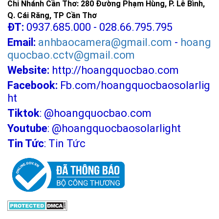
Chi Nhánh Cần Thơ: 280 Đường Phạm Hùng, P. Lê Bình,
Q. Cái Răng, TP Cần Thơ
ĐT:
0937.685.000 - 028.66.795.795
Email:
anhbaocamera@gmail.com
-
hoang
quocbao.cctv@gmail.com
Website:
http://hoangquocbao.com
Facebook:
Fb.com/hoangquocbaosolarlig
ht
Tiktok
:
@hoangquocbao.com
Youtube
:
@hoangquocbaosolarlight
Tin Tức
:
Tin Tức