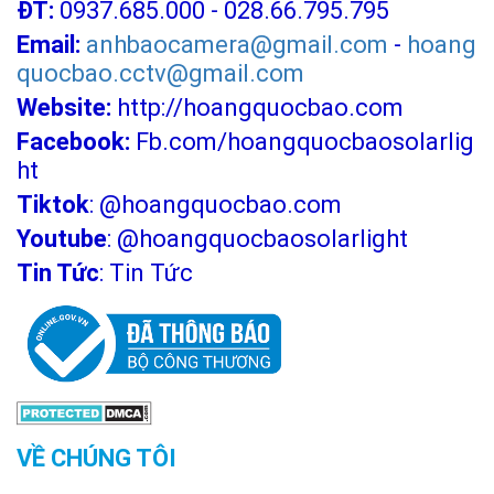
ĐT:
0937.685.000 - 028.66.795.795
Email:
anhbaocamera@gmail.com
-
hoang
quocbao.cctv@gmail.com
Website:
http://hoangquocbao.com
Facebook:
Fb.com/hoangquocbaosolarlig
ht
Tiktok
:
@hoangquocbao.com
Youtube
:
@hoangquocbaosolarlight
Tin Tức
:
Tin Tức
VỀ CHÚNG TÔI