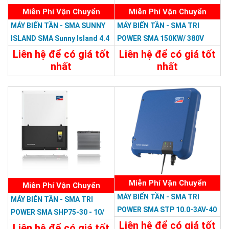
Miễn Phí Vận Chuyển
Miễn Phí Vận Chuyển
MÁY BIẾN TẦN - SMA SUNNY
MÁY BIẾN TẦN - SMA TRI
ISLAND SMA Sunny Island 4.4
POWER SMA 150KW/ 380V
H-12
Liên hệ để có giá tốt
Liên hệ để có giá tốt
nhất
nhất
Chi Tiết
Liên Hệ
Chi Tiết
Liên Hệ
Miễn Phí Vận Chuyển
Miễn Phí Vận Chuyển
MÁY BIẾN TẦN - SMA TRI
MÁY BIẾN TẦN - SMA TRI
POWER SMA STP 10.0-3AV-40
POWER SMA SHP75-30 - 10/
Tri Power/380V 10 KW, 3 PHA
Liên hệ để có giá tốt
380V
Liên hệ để có giá tốt