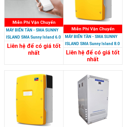
Miễn Phí Vận Chuyển
Miễn Phí Vận Chuyển
MÁY BIẾN TẦN - SMA SUNNY
MÁY BIẾN TẦN - SMA SUNNY
ISLAND SMA Sunny Island 6.0
ISLAND SMA Sunny Island 8.0
H-12
Liên hệ để có giá tốt
H-12
Liên hệ để có giá tốt
nhất
nhất
Chi Tiết
Liên Hệ
Chi Tiết
Liên Hệ