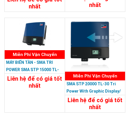
nhất
nhất
Chi Tiết
Liên Hệ
Chi Tiết
Liên Hệ
Miễn Phí Vận Chuyển
MÁY BIẾN TẦN - SMA TRI
POWER SMA STP 15000 TL-
Miễn Phí Vận Chuyển
10 Tri Power With Graphic
Liên hệ để có giá tốt
SMA STP 20000 TL-30 Tri
Display /380V
nhất
Power With Graphic Display/
Chi Tiết
Liên Hệ
380V
Liên hệ để có giá tốt
nhất
Chi Tiết
Liên Hệ