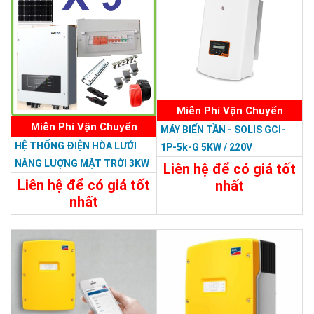
Miễn Phí Vận Chuyển
Miễn Phí Vận Chuyển
MÁY BIẾN TẦN - SOLIS GCI-
HỆ THỐNG ĐIỆN HÒA LƯỚI
1P-5k-G 5KW / 220V
NĂNG LƯỢNG MẶT TRỜI 3KW
Liên hệ để có giá tốt
Liên hệ để có giá tốt
nhất
nhất
Chi Tiết
Liên Hệ
62.000.000đ
Chi Tiết
Đặt Mua