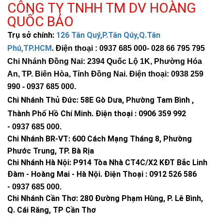
CÔNG TY TNHH TM DV HOÀNG
QUỐC BẢO
Trụ sở chính:
126 Tân Quý,P.Tân Qúy,Q.Tân
Phú,TP.HCM
.
Điện thoại : 0937 685 000
- 028 66 795 795
Chi Nhánh Đồng Nai: 2394 Quốc Lộ 1K, Phường Hóa
An, TP. Biên Hòa, Tỉnh Đồng Nai. Điện thoại: 0938 259
990 -
0937 685 000
.
Chi Nhánh Thủ Đức:
58E Gò Dưa, Phường Tam Bình ,
Thành Phố Hồ Chí Minh
.
Điện thoại : 0906 359 992
-
0937 685 000
.
Chi Nhánh BR-VT:
600 Cách Mạng Tháng 8, Phường
Phước Trung, TP. Bà Rịa
Chi Nhánh Hà Nội: P914 Tòa Nhà CT4C/X2 KĐT Bắc Linh
Đàm - Hoàng Mai - Hà Nội.
Điện Thoại : 0912 526 586
-
0937 685 000.
Chi Nhánh Cần Thơ: 280 Đường Phạm Hùng, P. Lê Bình,
Q. Cái Răng, TP Cần Thơ