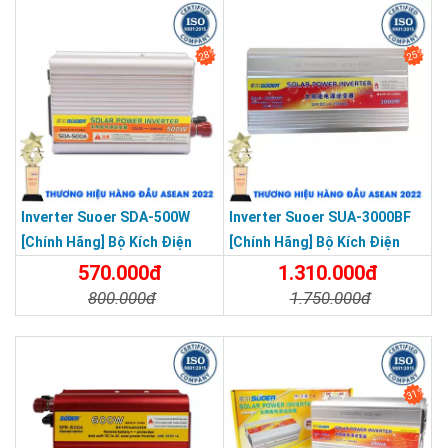
Hãng]
28%
25%
Inverter Suoer SDA-500W
Inverter Suoer SUA-3000BF
[Chính Hãng] Bộ Kích Điện
[Chính Hãng] Bộ Kích Điện
12V Lên 220V - Máy Kích Điện
Đổi Điện 3000W 24V Lên 220V
570.000đ
1.310.000đ
500W Sin Mô Phỏng
Bảo Vệ Ngược Cực Sóng Sin
800.000đ
1.750.000đ
Mô Phỏng
Chi Tiết
Đặt Mua
Chi Tiết
Đặt Mua
31%