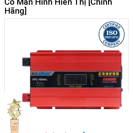
Có Màn Hình Hiển Thị [Chính
Hãng]