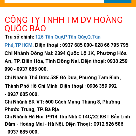
CÔNG TY TNHH TM DV HOÀNG
QUỐC BẢO
Trụ sở chính:
126 Tân Quý,P.Tân Qúy,Q.Tân
Phú,TP.HCM
.
Điện thoại : 0937 685 000
- 028 66 795 795
Chi Nhánh Đồng Nai: 2394 Quốc Lộ 1K, Phường Hóa
An, TP. Biên Hòa, Tỉnh Đồng Nai. Điện thoại: 0938 259
990 -
0937 685 000
.
Chi Nhánh Thủ Đức:
58E Gò Dưa, Phường Tam Bình ,
Thành Phố Hồ Chí Minh
.
Điện thoại : 0906 359 992
-
0937 685 000
.
Chi Nhánh BR-VT:
600 Cách Mạng Tháng 8, Phường
Phước Trung, TP. Bà Rịa
Chi Nhánh Hà Nội: P914 Tòa Nhà CT4C/X2 KĐT Bắc Linh
Đàm - Hoàng Mai - Hà Nội.
Điện Thoại : 0912 526 586
-
0937 685 000.