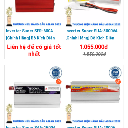
Inverter Suoer SFR-600A
Inverter Suoer SUA-3000VA
[Chính Hãng] Bộ Kích Điện
[Chính Hãng] Bộ Kích Điện
Đổi Điện 600W 12V Lên 220V
Lên 220V - Máy Kích Điện
Liên hệ để có giá tốt
1.055.000đ
Chống Ngược Cực
Sóng Sin Mô Phỏng
nhất
1.550.000đ
650.000đ
Chi Tiết
Đặt Mua
Chi Tiết
Đặt Mua
33%
32%
Inverter Suoer SAA-1500A
Inverter Suoer SUA-2000A