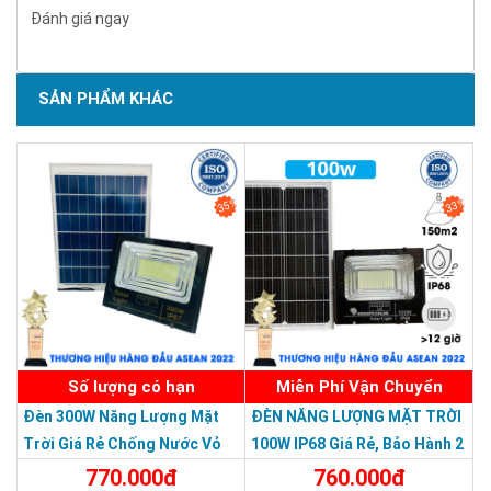
Đánh giá ngay
SẢN PHẨM KHÁC
SẢN PHẨM CHẤT LƯỢNG - DỊCH VỤ TIN DÙNG LẦN VII - 2020
35%
33%
Số lượng có hạn
Miễn Phí Vận Chuyển
Đèn 300W Năng Lượng Mặt
ĐÈN NĂNG LƯỢNG MẶT TRỜI
Trời Giá Rẻ Chống Nước Vỏ
100W IP68 Giá Rẻ, Bảo Hành 2
Nhôm Đúc
Năm
770.000đ
760.000đ