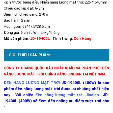
Kích thước bảng điều khiển năng lượng mặt trời: 226 * 540mm
Chiều cao lắp đặt: 6-8m
Diện tích chiếu sáng: 270㎡
Bảo hành: 2 năm
Hộp ngoài: 68*47.5*28.5 cm
Đóng gói: 6 chiếc/ctn 24kg/thùng
Mã sản phẩm:
JD-19400L
Tình trạng:
Còn Hàng
GIỚI THIỆU SẢN PHẨM:
CÔNG TY HOÀNG QUỐC BẢO NHẬP KHẨU VÀ PHÂN PHỐI ĐÈN
NĂNG LƯỢNG MẶT TRỜI CHÍNH HÃNG JINDIAN TẠI VIỆT NAM.
ĐÈN NĂNG LƯỢNG MẶT TRỜI
JD-19400L (400W) là sản
phẩm đèn năng lượng mặt trời được ưu chuộng nhất hiện
nay . Với chiếc
đèn năng lượng mặt trời Jindian
JD-
19400L (400W)
sẽ đem đến những ưu điểm vượt trội như
: