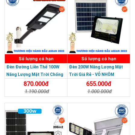
ĐT: 09153 77770 - 028.66.795.79
26%
34%
SẢN PHẨM DỊCH VỤ CHẤT LƯỢNG ASEAN 2019
Số lượng có hạn
Số lượng có hạn
Đèn Đường Liền Thể 100W
Đèn 200W Năng Lượng Mặt
Năng Lượng Mặt Trời Chống
Trời Giá Rẻ - VỎ NHÔM
Nước Giá Rẻ
870.000đ
655.000đ
1.190.000đ
1.000.000đ
Chi Tiết
Đặt Mua
Chi Tiết
Đặt Mua
33%
23%