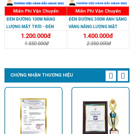
Miễn Phí Vận Chuyển
Miễn Phí Vận Chuyển
ĐÈN ĐƯỜNG 100W NĂNG
ĐÈN ĐƯỜNG 300W ÁNH SÁNG
LƯỢNG MẶT TRỜI - ĐÈN
VÀNG NĂNG LƯỢNG MẶT
ĐƯỜNG NĂNG LƯỢNG MẶT
TRỜI - Solar Light 300W
1.200.000đ
1.400.000đ
TRỜI 100W GIÁ RẺ - Solar
1.550.000đ
2.350.000đ
Light 100W
Chi Tiết
Đặt Mua
Chi Tiết
Đặt Mua
CHỨNG NHẬN THƯƠNG HIỆU