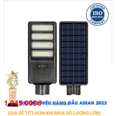
1.045.000đ
1.700.000đ
(GIÁ SẼ TỐT HƠN KHI MUA SỐ LƯỢNG LỚN)