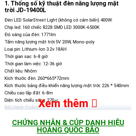
Thống số kỹ thuật đèn năng lượng mặt
trời JD-19400L
Đèn LED SolarStreet Light (không có cảm biến) 400W:
Chip led: 160 chiếc 8228 SMD LED 3000K-6500K
Độ sáng của đèn: 1771lm
Tấm năng lượng mặt trời:5V 20W, Mono-poly
Loại pin: Lithium-Ion 3.2v 18AH
Thời gian sạc: 6-8 giờ
Thời gian làm việc: 12-36 giờ
Chất liệu: Nhôm
Kích thước đèn: 260*665*72mm
Kích thước bảng điều khiển năng lượng mặt trời: 226 * 540mm
Chiều cao lắp đặt: 6-8m
Xem thêm
Diện tích chiếu sáng: 270㎡
Bảo hành: 2 năm
Hộp ngoài: 68*47.5*28.5 cm
CHỨNG NHẬN & CÚP DANH HIỆU
CHỨNG NHẬN TỪ JINDIAN
HOÀNG QUỐC BẢO