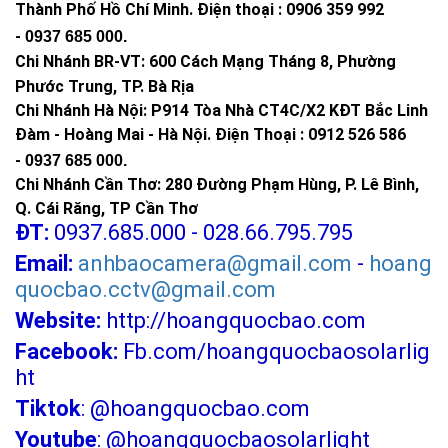
Thành Phố Hồ Chí Minh
.
Điện thoại : 0906 359 992
-
0937 685 000
.
Chi Nhánh BR-VT:
600 Cách Mạng Tháng 8, Phường
Phước Trung, TP. Bà Rịa
Chi Nhánh Hà Nội: P914 Tòa Nhà CT4C/X2 KĐT Bắc Linh
Đàm - Hoàng Mai - Hà Nội.
Điện Thoại : 0912 526 586
-
0937 685 000.
Chi Nhánh Cần Thơ: 280 Đường Phạm Hùng, P. Lê Bình,
Q. Cái Răng, TP Cần Thơ
ĐT:
0937.685.000 - 028.66.795.795
Email:
anhbaocamera@gmail.com
-
hoang
quocbao.cctv@gmail.com
Website:
http://hoangquocbao.com
Facebook:
Fb.com/hoangquocbaosolarlig
ht
Tiktok
:
@hoangquocbao.com
Youtube
:
@hoangquocbaosolarlight