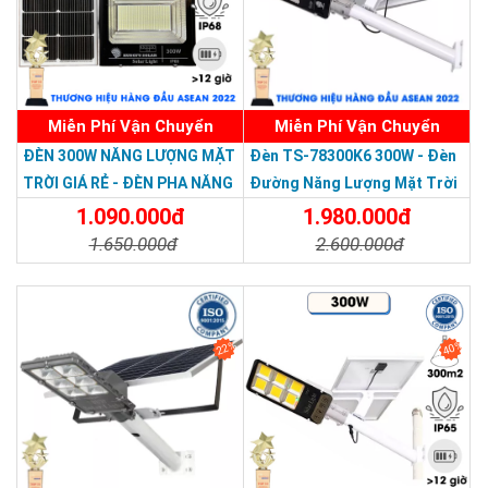
Miễn Phí Vận Chuyển
Miễn Phí Vận Chuyển
Thương hiệu dẫn đầu Việt Nam 2023
ĐÈN 300W NĂNG LƯỢNG MẶT
Đèn TS-78300K6 300W - Đèn
TRỜI GIÁ RẺ - ĐÈN PHA NĂNG
Đường Năng Lượng Mặt Trời
LƯỢNG MẶT TRỜI 300W MẪU
300W TS-78300K6 - Solar
1.090.000đ
1.980.000đ
MỚI
Light 300W
1.650.000đ
2.600.000đ
Chi Tiết
Đặt Mua
Chi Tiết
Đặt Mua
22%
40%