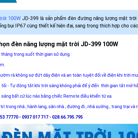
trời 100W
JD-399 là sản phẩm đèn đường năng lượng mặt trời t
g bụi IP67 cùng thiết kế hiện đại, sang trọng thích hợp cho các 
chọn đèn năng lượng mặt trời JD-399 100W
 tháng trong suốt thời gian sử dụng.
ăm.
rườm rà không sợ đứt dây điện và an toàn tuyệt đối về điện khi trời m
i tối - Tự động tắt khi trời sáng không phải để ý đến thời gian tắt mở h
ộ sáng bất cứ lúc nào bằng chiếc Remote điều khiển từ xa.
 trí trong nhà , hành lang, sân nhà , đường đi , nhà xưởng , trang trại và
53 77770 - 0937 017 717 - 028.66.795.795