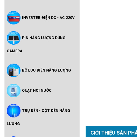
INVERTER ĐIỆN DC - AC 220V
PIN NĂNG LƯỢNG DÙNG
CAMERA
BỘ LƯU ĐIỆN NĂNG LƯỢNG
QUẠT HƠI NƯỚC
TRỤ ĐÈN - CỘT ĐÈN NĂNG
LƯỢNG
GIỚI THIỆU SẢN PH