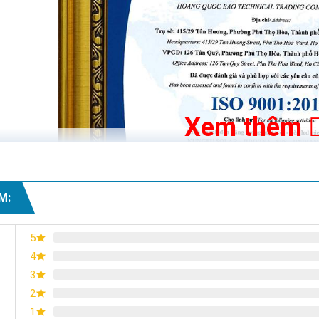
 Solar là thương hiệu đèn năng lượng mặt trời thuộc top đầu hiện na
được đánh giá có thể đánh bại các đối thủ ở trong cùng phân khúc
lượng mặt trời khác thì JD-399 có thiết kế hiện đại, chắc chắn. Đi
Xem thêm
ể dễ dàng theo dõi lượng pin còn lại và từ đó canh thời gian sạc, thờ
của đèn Jd-399 bao gồm:
M:
5
4
3
2
1