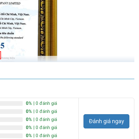
y tại Việt Nam và trên toàn thế giới. JD-399 tuy mới ra mắt trong
 đèn năng lượng mặt trời 100W
ểm khác biệt lớn nhất đó chính là được trang bị thêm đèn báo pin
i gian sử dụng còn lại.
0%
| 0 đánh giá
0%
| 0 đánh giá
0%
| 0 đánh giá
Đánh giá ngay
0%
| 0 đánh giá
0%
| 0 đánh giá