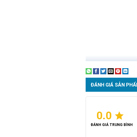
Jindian hay còn lại là JD
thời gian gần đây nhưng 
So với các mẫu đèn năng 
giúp các khách hàng có th
Các đặc điểm nổi bật 
ĐÁNH GIÁ SẢN PHẨ
0.0
ĐÁNH GIÁ TRUNG BÌNH