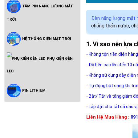
TẤM PIN NĂNG LƯỢNG MẶT
Đèn năng lượng mặt 
TRỜI
chống thấm nước, chốn
HỆ THỐNG ĐIỆN MẶT TRỜI
Vì sao nên lựa 
- Không tốn tiền điện hàng
PHỤ KIỆN ĐÈN
- Độ bền cao lên đến 10 n
LED
- Không sử dụng dây điện 
- Tự động bật sáng khi trờ
PIN LITHIUM
- Bật/ Tắt và tăng giảm đ
- Lắp đặt cho tắt cả các vị
Liên Hệ Mua Hàng :
091