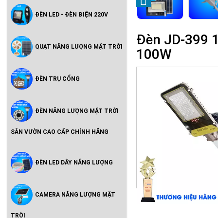
ĐÈN LED - ĐÈN ĐIỆN 220V
Đèn JD-399 1
QUẠT NĂNG LƯỢNG MẶT TRỜI
100W
ĐÈN TRỤ CỔNG
ĐÈN NĂNG LƯỢNG MẶT TRỜI
SÂN VƯỜN CAO CẤP CHÍNH HÃNG
ĐÈN LED DÂY NĂNG LƯỢNG
CAMERA NĂNG LƯỢNG MẶT
TRỜI