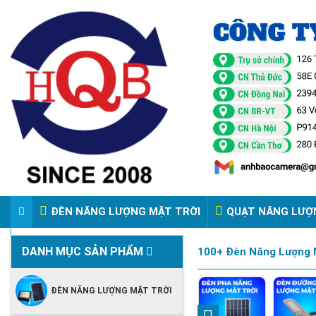
ĐÈN NĂNG LƯỢNG MẶT TRỜI
QUẠT NĂNG LƯỢ
VIDEO ĐÈN PHA ĐIỆN 220V
DANH MỤC SẢN PHẨM
100+ Đèn Năng Lượng M
ĐÈN NĂNG LƯỢNG MẶT TRỜI