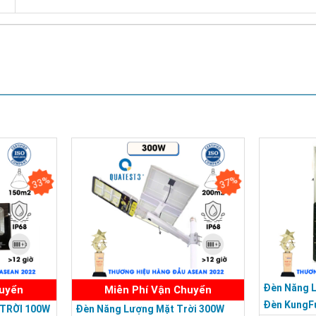
Chứng nhận ISO 9001:2015
33%
37%
Đèn Năng 
huyển
Miễn Phí Vận Chuyển
Đèn KungF
TRỜI 100W
Đèn Năng Lượng Mặt Trời 300W