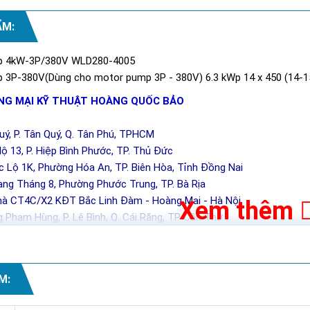
ẨM:
mp 4kW-3P/380V WLD280-4005
mp 3P-380V(Dùng cho motor pump 3P - 380V) 6.3 kWp 14 x 450 (14-1
G MẠI KỸ THUẬT HOÀNG QUỐC BẢO
Quý, P. Tân Quý, Q. Tân Phú, TPHCM
ộ 13, P. Hiệp Bình Phước, TP. Thủ Đức
c Lộ 1K, Phường Hóa An, TP. Biên Hòa, Tỉnh Đồng Nai
ng Tháng 8, Phường Phước Trung, TP. Bà Rịa
hà CT4C/X2 KĐT Bắc Linh Đàm - Hoàng Mai - Hà Nội
Xem thêm
 Phạm Hùng, P. Lê Bình, Q. Cái Răng, TP Cần Thơ
M: