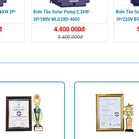
5kkW 3P-
Biến Tần Solar Pump 2.2kW-
Biến Tần S
3P/380V WLD280-4003
1P/220V B
đ
4.400.000đ
đ
5.400.000đ
Đặt Mua
Chi Tiết
Đặt Mua
Chi Tiế