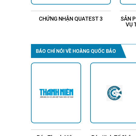
CHỨNG NHẬN QUATEST 3
SẢN P
VỤ 
BÁO CHÍ NÓI VỀ HOÀNG QUỐC BẢO