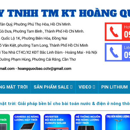
NG MẶT TRỜI
SẢN PHẨM SALE
VIDEO
PIN LITHIUM
t trời: Giải pháp bền bỉ cho bài toán nước & điện ở nông thô