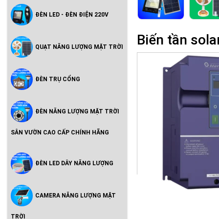
ĐÈN LED - ĐÈN ĐIỆN 220V
Biến tần so
QUẠT NĂNG LƯỢNG MẶT TRỜI
ĐÈN TRỤ CỔNG
ĐÈN NĂNG LƯỢNG MẶT TRỜI
SÂN VƯỜN CAO CẤP CHÍNH HÃNG
ĐÈN LED DÂY NĂNG LƯỢNG
CAMERA NĂNG LƯỢNG MẶT
TRỜI