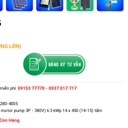
5
ỢNG LỚN)
miễn phí:
09153 77770 - 0937 017 717
D280-4005
 motor pump 3P - 380V) 6.3 kWp 14 x 450 (14-15) tấm
Còn Hàng