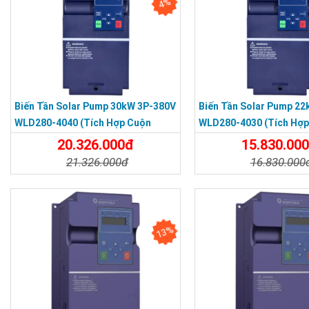
4%
Biến Tần Solar Pump 30kW 3P-380V
Biến Tần Solar Pump 2
WLD280-4040 (tích Hợp Cuộn
WLD280-4030 (tích Hợp
Kháng DC)
Kháng DC)
20.326.000đ
15.830.00
21.326.000đ
16.830.000
Chi Tiết
Đặt Mua
Chi Tiết
13%