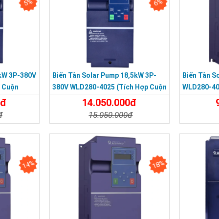
5%
6%
2kW 3P-380V
Biến Tần Solar Pump 18,5kW 3P-
Biến Tần S
 Cuộn
380V WLD280-4025 (tích Hợp Cuộn
WLD280-4
Kháng DC)
0đ
14.050.000đ
đ
15.050.000đ
Đặt Mua
Chi Tiết
Đặt Mua
Chi Tiế
14%
18%