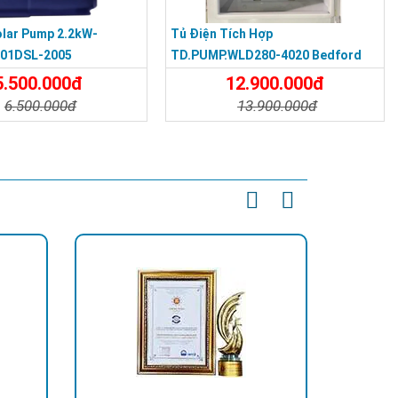
olar Pump 2.2kW-
Tủ Điện Tích Hợp
501DSL-2005
TD.PUMP.WLD280-4020 Bedford
5.500.000đ
12.900.000đ
6.500.000đ
13.900.000đ
t
Đặt Mua
Chi Tiết
Đặt Mua