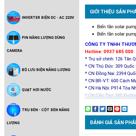
GIỚI THIỆU SẢN PH
INVERTER ĐIỆN DC - AC 220V
Biến tần solar pu
Biến tần solar pu
PIN NĂNG LƯỢNG DÙNG
CÔNG TY TNHH THƯƠN
CAMERA
Hotline: 0937 685 000
* Trụ sở chính: 126 Tân 
* CN Thủ Đức: 309 Quốc l
BỘ LƯU ĐIỆN NĂNG LƯỢNG
* CN Đồng Nai: 2394 Quố
* CN BR-VT: 600 Cách Mạ
* CN Hà Nội: P914 Tòa N
QUẠT HƠI NƯỚC
* CN Cần Thơ: 280 Đường
TRỤ ĐÈN - CỘT ĐÈN NĂNG
ĐÁNH GIÁ SẢN PHẨ
LƯỢNG