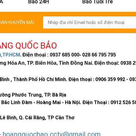
 Á
Báo 24H
Báo Tuổi Trẻ
HẬN KHUYẾN MÃI
ÀNG QUỐC BẢO
hú,TP.HCM
.
Điện thoại : 0937 685 000
- 028 66 795 795
 Hóa An, TP. Biên Hòa, Tỉnh Đồng Nai. Điện thoại: 0938 2
ình , Thành Phố Hồ Chí Minh
.
Điện thoại : 0906 359 992 -
09
ờng Phước Trung, TP. Bà Rịa
Bắc Linh Đàm - Hoàng Mai - Hà Nội.
Điện Thoại : 0912 526 5
Lê Bình, Q. Cái Răng, TP Cần Thơ
-
hoangquocbao.cctv@gmail.com