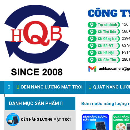
ĐÈN NĂNG LƯỢNG MẶT TRỜI
QUẠT NĂNG LƯỢ
VIDEO ĐÈN PHA ĐIỆN 220V
DANH MỤC SẢN PHẨM
Bơm nước năng lượng mặ
ĐÈN NĂNG LƯỢNG MẶT TRỜI