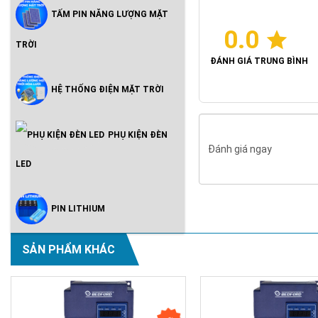
TẤM PIN NĂNG LƯỢNG MẶT
0.0
TRỜI
ĐÁNH GIÁ TRUNG BÌNH
HỆ THỐNG ĐIỆN MẶT TRỜI
PHỤ KIỆN ĐÈN
Đánh giá ngay
LED
PIN LITHIUM
SẢN PHẨM KHÁC