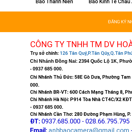
n Trí
Báo Thanh Niên
Báo Kinh Tế Châu
ĐĂNG KÝ N
CÔNG TY TNHH TM DV HO
Trụ sở chính:
126 Tân Quý,P.Tân Qúy,Q.Tân P
Chi Nhánh Đồng Nai: 2394 Quốc Lộ 1K, Phường
-
0937 685 000
.
Chi Nhánh Thủ Đức:
58E Gò Dưa, Phường Tam B
000
.
Chi Nhánh BR-VT:
600 Cách Mạng Tháng 8, Phư
Chi Nhánh Hà Nội: P914 Tòa Nhà CT4C/X2 KĐT 
-
0937 685 000.
Chi Nhánh Cần Thơ: 280 Đường Phạm Hùng, P. 
ĐT:
0937.685.000 - 028.66.795.795
Email:
anhbaocamera@gmail.com