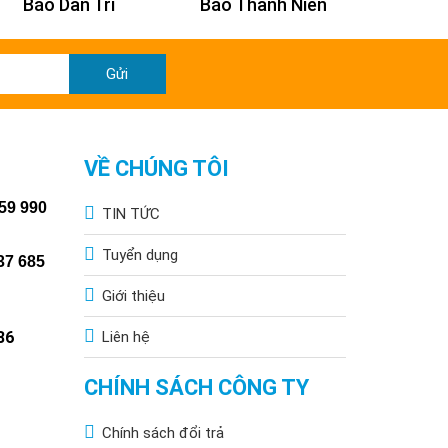
Báo Dân Trí
Báo Thanh Niên
Báo Kin
Gửi
VỀ CHÚNG TÔI
59 990
TIN TỨC
Tuyển dụng
37 685
Giới thiệu
86
Liên hệ
CHÍNH SÁCH CÔNG TY
Chính sách đổi trả