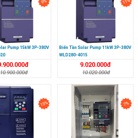
11%
9%
olar Pump 15kW 3P-380V
Biến Tần Solar Pump 11kW 3P-380V
020
WLD280-4015
9.900.000đ
9.020.000đ
10.900.000đ
10.020.000đ
t
Đặt Mua
Chi Tiết
Đặt Mua
15%
7%