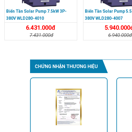
Biến Tần Solar Pump 7.5kW 3P-
Biến Tần Solar Pump 5.
380V WLD280-4010
380V WLD280-4007
6.431.000đ
5.940.000
7.431.000đ
6.940.000
Chi Tiết
Đặt Mua
Chi Tiết
CHỨNG NHẬN THƯƠNG HIỆU