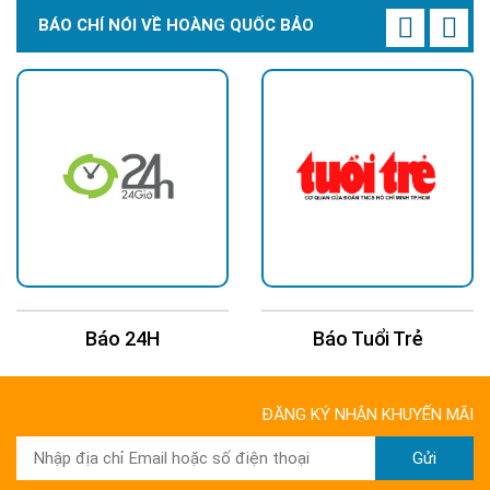
BÁO CHÍ NÓI VỀ HOÀNG QUỐC BẢO
4H
Báo Tuổi Trẻ
Báo Dân
ĐĂNG KÝ NHẬN KHUYẾN MÃI
Gửi