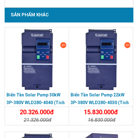
SẢN PHẨM KHÁC
4%
5%
Biến Tần Solar Pump 30kW
Biến Tần Solar Pump 22kW
3P-380V WLD280-4040 (tích
3P-380V WLD280-4030 (tích
Hợp Cuộn Kháng DC)
Hợp Cuộn Kháng DC)
20.326.000đ
15.830.000đ
21.326.000đ
16.830.000đ
Chi Tiết
Đặt Mua
Chi Tiết
Đặt Mua