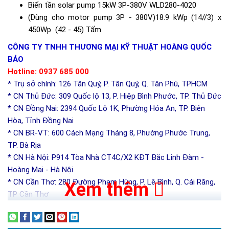
Biến tần solar pump 15kW 3P-380V WLD280-4020
(Dùng cho motor pump 3P - 380V)18.9 kWp (14//3) x
450Wp (42 - 45) Tấm
CÔNG TY TNHH THƯƠNG MẠI KỸ THUẬT HOÀNG QUỐC
BẢO
Hotline: 0937 685 000
* Trụ sở chính: 126 Tân Quý, P. Tân Quý, Q. Tân Phú, TPHCM
* CN Thủ Đức: 309 Quốc lộ 13, P. Hiệp Bình Phước, TP. Thủ Đức
* CN Đồng Nai: 2394 Quốc Lộ 1K, Phường Hóa An, TP. Biên
Hòa, Tỉnh Đồng Nai
* CN BR-VT: 600 Cách Mạng Tháng 8, Phường Phước Trung,
TP. Bà Rịa
* CN Hà Nội: P914 Tòa Nhà CT4C/X2 KĐT Bắc Linh Đàm -
Hoàng Mai - Hà Nội
* CN Cần Thơ: 280 Đường Phạm Hùng, P. Lê Bình, Q. Cái Răng,
Xem thêm
TP Cần Thơ