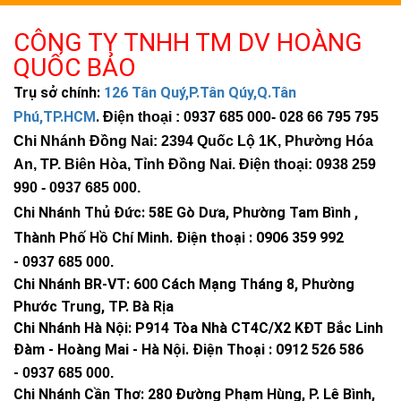
CÔNG TY TNHH TM DV HOÀNG
QUỐC BẢO
Trụ sở chính:
126 Tân Quý,P.Tân Qúy,Q.Tân
Phú,TP.HCM
.
Điện thoại : 0937 685 000
- 028 66 795 795
Chi Nhánh Đồng Nai: 2394 Quốc Lộ 1K, Phường Hóa
An, TP. Biên Hòa, Tỉnh Đồng Nai. Điện thoại: 0938 259
990 -
0937 685 000
.
Chi Nhánh Thủ Đức:
58E Gò Dưa, Phường Tam Bình ,
Thành Phố Hồ Chí Minh
.
Điện thoại : 0906 359 992
-
0937 685 000
.
Chi Nhánh BR-VT:
600 Cách Mạng Tháng 8, Phường
Phước Trung, TP. Bà Rịa
Chi Nhánh Hà Nội: P914 Tòa Nhà CT4C/X2 KĐT Bắc Linh
Đàm - Hoàng Mai - Hà Nội.
Điện Thoại : 0912 526 586
-
0937 685 000.
Chi Nhánh Cần Thơ: 280 Đường Phạm Hùng, P. Lê Bình,