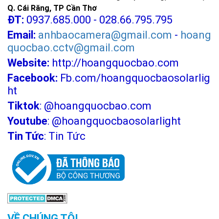
Q. Cái Răng, TP Cần Thơ
ĐT:
0937.685.000 - 028.66.795.795
Email:
anhbaocamera@gmail.com
-
hoang
quocbao.cctv@gmail.com
Website:
http://hoangquocbao.com
Facebook:
Fb.com/hoangquocbaosolarlig
ht
Tiktok
:
@hoangquocbao.com
Youtube
:
@hoangquocbaosolarlight
Tin Tức
:
Tin Tức
VỀ CHÚNG TÔI