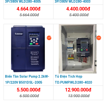
3P/380V WLD280-4005
3P/380V WLD280-4003
4.664.000đ
4.400.000đ
5.664.000đ
5.400.000đ
Chi Tiết
Đặt Mua
Chi Tiết
Đặt Mua
15%
7%
Biến Tần Solar Pump 2.2kW-
Tủ Điện Tích Hợp
1P/220V B501DSL-2005
TD.PUMP.WLD280-4020
Bedford
5.500.000đ
12.900.000đ
6.500.000đ
13.900.000đ
Chi Tiết
Đặt Mua
Chi Tiết
Đặt Mua