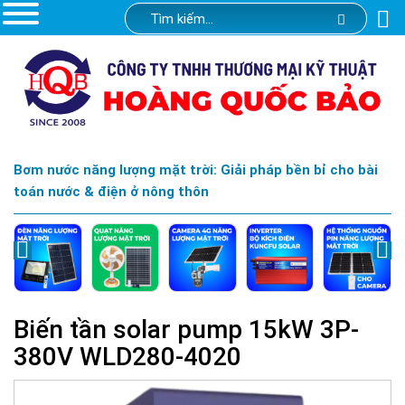
Bơm nước năng lượng mặt trời: Giải pháp bền bỉ cho bài
toán nước & điện ở nông thôn
Biến tần solar pump 15kW 3P-
380V WLD280-4020