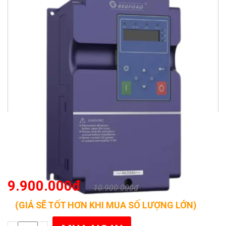
9.900.000đ
10.900.000đ
(GIÁ SẼ TỐT HƠN KHI MUA SỐ LƯỢNG LỚN)