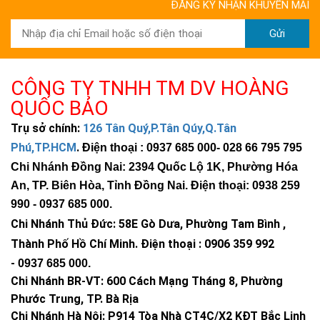
ĐĂNG KÝ NHẬN KHUYẾN MÃI
Gửi
CÔNG TY TNHH TM DV HOÀNG
QUỐC BẢO
Trụ sở chính:
126 Tân Quý,P.Tân Qúy,Q.Tân
Phú,TP.HCM
.
Điện thoại : 0937 685 000
- 028 66 795 795
Chi Nhánh Đồng Nai: 2394 Quốc Lộ 1K, Phường Hóa
An, TP. Biên Hòa, Tỉnh Đồng Nai. Điện thoại: 0938 259
990 -
0937 685 000
.
Chi Nhánh Thủ Đức:
58E Gò Dưa, Phường Tam Bình ,
Thành Phố Hồ Chí Minh
.
Điện thoại : 0906 359 992
-
0937 685 000
.
Chi Nhánh BR-VT:
600 Cách Mạng Tháng 8, Phường
Phước Trung, TP. Bà Rịa
Chi Nhánh Hà Nội: P914 Tòa Nhà CT4C/X2 KĐT Bắc Linh