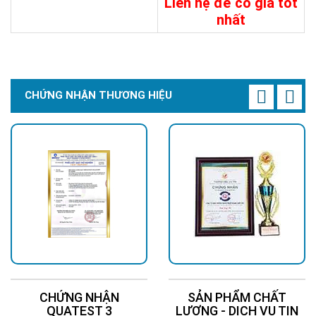
Liên hệ để có giá tốt
31.188.000đ
nhất
32.394.000đ
Chi Tiết
Đặt Mua
Chi Tiết
Đặt Mua
CHỨNG NHẬN THƯƠNG HIỆU
CHỨNG NHẬN
SẢN PHẨM CHẤT
QUATEST 3
LƯỢNG - DỊCH VỤ TIN