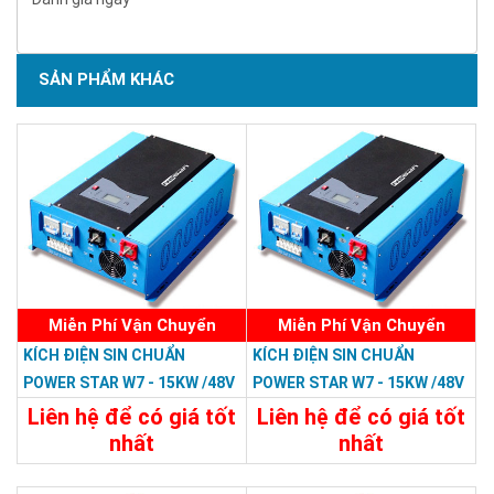
SẢN PHẨM KHÁC
Miễn Phí Vận Chuyển
Miễn Phí Vận Chuyển
KÍCH ĐIỆN SIN CHUẨN
KÍCH ĐIỆN SIN CHUẨN
POWER STAR W7 - 15KW /48V
POWER STAR W7 - 15KW /48V
LCD
Liên hệ để có giá tốt
Liên hệ để có giá tốt
nhất
nhất
47.988.000đ
46.798.800đ