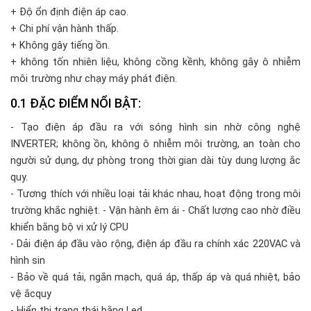
+ Độ ổn định điện áp cao.
+ Chi phí vận hành thấp.
+ Không gây tiếng ồn.
+ không tốn nhiên liệu, không cồng kềnh, không gây ô nhiễm
môi trường như chạy máy phát điện.
ĐẶC ĐIỂM NỔI BẬT:
- Tạo điện áp đầu ra với sóng hình sin nhờ công nghệ
INVERTER; không ồn, không ô nhiễm môi trường, an toàn cho
người sử dụng, dự phòng trong thời gian dài tùy dung lượng ắc
quy.
- Tương thích với nhiều loại tải khác nhau, hoạt động trong môi
trường khắc nghiệt. - Vận hành êm ái - Chất lượng cao nhờ điều
khiển bằng bộ vi xử lý CPU
- Dải điện áp đầu vào rộng, điện áp đầu ra chính xác 220VAC và
hình sin
- Bảo về quá tải, ngắn mạch, quá áp, thấp áp và quá nhiệt, bảo
vệ ắcquy
- Hiển thị trạng thái bằng Led