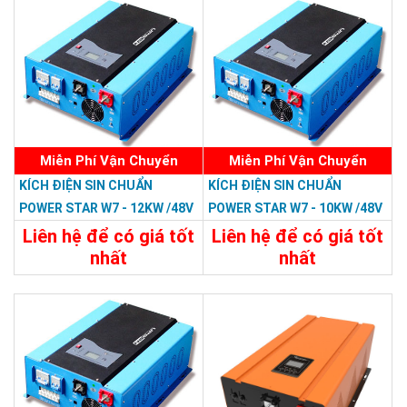
Chi Tiết
Đặt Mua
Chi Tiết
Đặt Mua
Miễn Phí Vận Chuyển
Miễn Phí Vận Chuyển
KÍCH ĐIỆN SIN CHUẨN
KÍCH ĐIỆN SIN CHUẨN
POWER STAR W7 - 12KW /48V
POWER STAR W7 - 10KW /48V
LCD
LCD
Liên hệ để có giá tốt
Liên hệ để có giá tốt
nhất
nhất
35.988.000đ
33.588.000đ
Chi Tiết
Đặt Mua
Chi Tiết
Đặt Mua