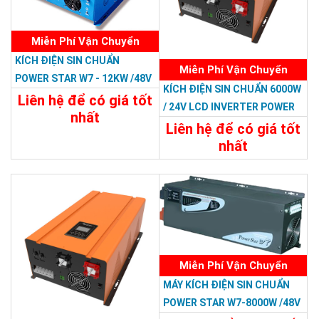
Miễn Phí Vận Chuyển
KÍCH ĐIỆN SIN CHUẨN
Miễn Phí Vận Chuyển
POWER STAR W7 - 12KW /48V
KÍCH ĐIỆN SIN CHUẨN 6000W
Liên hệ để có giá tốt
/ 24V LCD INVERTER POWER
nhất
RP
Liên hệ để có giá tốt
34.788.000đ
nhất
Chi Tiết
Đặt Mua
22.788.000đ
Chi Tiết
Đặt Mua
Miễn Phí Vận Chuyển
MÁY KÍCH ĐIỆN SIN CHUẨN
POWER STAR W7-8000W /48V