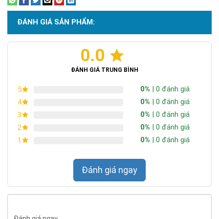
Chi Nhánh BR-VT: 477 Cách Mạng Tháng 8, P.Phước Nguyên, TP.
Bà Rịa, Vũng Tàu
ĐÁNH GIÁ SẢN PHẨM:
Chi Nhánh Hà Nội: P914 Tòa Nhà CT4C/X2 KĐT Bắc Linh Đàm -
Hoàng Mai - Hà Nội.
0.0
ĐT: 09153 77770 - 08.66.795.795
ĐÁNH GIÁ TRUNG BÌNH
0%
| 0 đánh giá
5
0%
| 0 đánh giá
4
0%
| 0 đánh giá
3
0%
| 0 đánh giá
2
0%
| 0 đánh giá
1
Đánh giá ngay
Đánh giá ngay