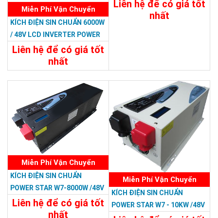
Liên hệ để có giá tốt
Miễn Phí Vận Chuyển
nhất
KÍCH ĐIỆN SIN CHUẨN 6000W
29.988.000đ
/ 48V LCD INVERTER POWER
Chi Tiết
Đặt Mua
RP
Liên hệ để có giá tốt
nhất
23.988.000đ
Chi Tiết
Đặt Mua
Miễn Phí Vận Chuyển
KÍCH ĐIỆN SIN CHUẨN
Miễn Phí Vận Chuyển
POWER STAR W7-8000W /48V
KÍCH ĐIỆN SIN CHUẨN
LCD
Liên hệ để có giá tốt
POWER STAR W7 - 10KW /48V
nhất