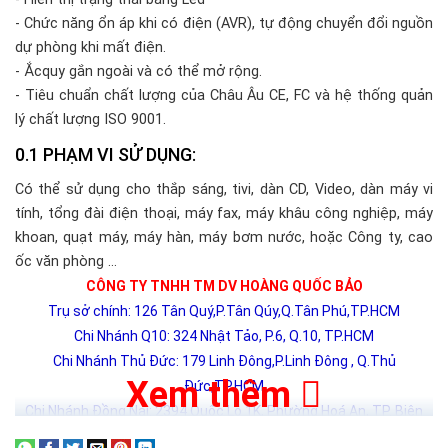
- Chức năng ổn áp khi có điện (AVR), tự động chuyển đổi nguồn
dự phòng khi mất điện.
- Ắcquy gắn ngoài và có thể mở rộng.
- Tiêu chuẩn chất lượng của Châu Âu CE, FC và hệ thống quản
lý chất lượng ISO 9001.
PHẠM VI SỬ DỤNG:
Có thể sử dụng cho thắp sáng, tivi, dàn CD, Video, dàn máy vi
tính, tổng đài điện thoại, máy fax, máy khâu công nghiệp, máy
khoan, quạt máy, máy hàn, máy bơm nước, hoặc Công ty, cao
ốc văn phòng …
CÔNG TY TNHH TM DV HOÀNG QUỐC BẢO
Trụ sở chính: 126 Tân Quý,P.Tân Qúy,Q.Tân Phú,TP.HCM
Chi Nhánh Q10: 324 Nhật Tảo, P.6, Q.10, TP.HCM
Chi Nhánh Thủ Đức: 179 Linh Đông,P.Linh Đông , Q.Thủ
Xem thêm
Đức,TP.HCM
Chi Nhánh Đồng Nai: 2394 Quốc Lộ 1K, Phường Hoá An, TP. Biên
Hoà, Tỉnh Đồng Nai