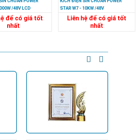
 SIN CHUẨN POWER
KÍCH ĐIỆN SIN CHUẨN POWER
000W /48V LCD
STAR W7 - 10KW /48V
hệ để có giá tốt
Liên hệ để có giá tốt
nhất
nhất
31.188.000đ
32.394.000đ
t
Đặt Mua
Chi Tiết
Đặt Mua