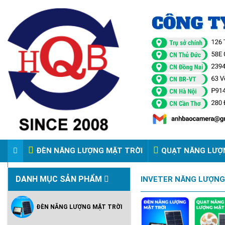
ĐÈN NĂNG LƯỢNG MẶT TRỜI
QUẠT NĂNG LƯỢ
VIDEO ĐÈN PHA ĐIỆN 220V
DANH MỤC SẢN PHẨM
INVETER NĂNG LƯỢNG
ĐÈN NĂNG LƯỢNG MẶT TRỜI