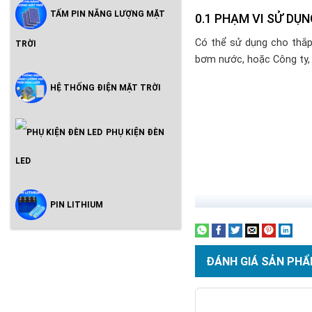
TẤM PIN NĂNG LƯỢNG MẶT
PHẠM VI SỬ DỤN
Có thể sử dụng cho thắp 
TRỜI
bơm nước, hoặc Công ty,
HỆ THỐNG ĐIỆN MẶT TRỜI
PHỤ KIỆN ĐÈN
LED
PIN LITHIUM
ĐÁNH GIÁ SẢN PHẨ