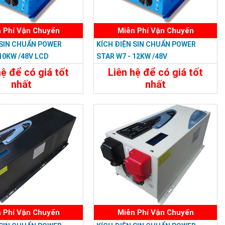
 Phí Vận Chuyển
Miễn Phí Vận Chuyển
 SIN CHUẨN POWER
KÍCH ĐIỆN SIN CHUẨN POWER
 10KW /48V LCD
STAR W7 - 12KW /48V
hệ để có giá tốt
Liên hệ để có giá tốt
nhất
nhất
33.588.000đ
34.788.000đ
t
Đặt Mua
Chi Tiết
Đặt Mua
 Phí Vận Chuyển
Miễn Phí Vận Chuyển