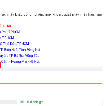
máy fax, máy khâu công nghiệp, máy khoan, quạt máy, máy hàn, máy
ỐC BẢO
ân Phú,TP.HCM
0, TP.HCM
, Q.Thủ Đức,TP.HCM
P. Biên Hoà, Tỉnh Đồng Nai
yên, TP. Bà Rịa, Vũng Tàu
Đàm - Hoàng Mai - Hà Nội.
95
0%
| 0 đánh giá