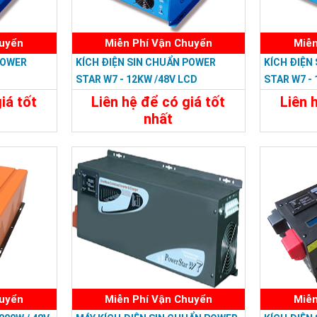
huyển
Miễn Phí Vận Chuyển
Miễn
POWER
KÍCH ĐIỆN SIN CHUẨN POWER
KÍCH ĐIỆN
STAR W7 - 12KW /48V LCD
STAR W7 -
iá tốt
Liên hệ để có giá tốt
Liên 
nhất
đ
35.988.000đ
Đặt Mua
Chi Tiết
Đặt Mua
Chi Tiế
huyển
Miễn Phí Vận Chuyển
Miễn