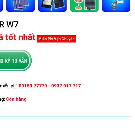
AR W7
á tốt nhất
Miễn Phí Vận Chuyển
miễn phí:
09153 77770 - 0937 017 717
ng:
Còn hàng