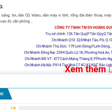
G:
sáng, tivi, dàn CD, Video, dàn máy vi tính, tổng đài điện thoại, 
 cao ốc văn phòng …
CÔNG TY TNHH TM DV HOÀNG QU
Trụ sở chính: 126 Tân Quý,P.Tân Qúy,Q.T
Chi Nhánh Q10: 324 Nhật Tảo, P.6, Q.1
Chi Nhánh Thủ Đức: 179 Linh Đông,P.Linh Đông 
Chi Nhánh Đồng Nai: 2394 Quốc Lộ 1K, Phường Hoá An, T
Chi Nhánh BR-VT: 477 Cách Mạng Tháng 8, P.Phước Ngu
Chi Nhánh Hà Nội: P914 Tòa Nhà CT4C/X2 KĐT Bắc Linh 
Xem thêm
ĐT: 09153 77770 - 08.66.795.7
M:
5