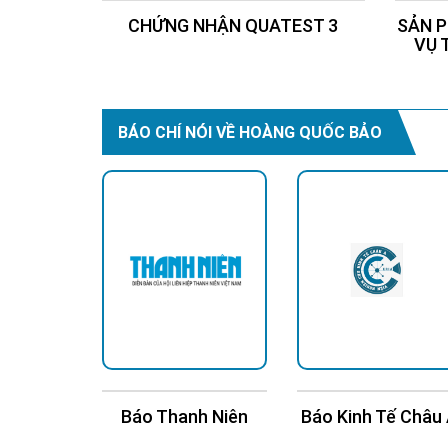
CHỨNG NHẬN QUATEST 3
SẢN P
VỤ 
BÁO CHÍ NÓI VỀ HOÀNG QUỐC BẢO
n Trí
Báo Thanh Niên
Báo Kinh Tế Châu