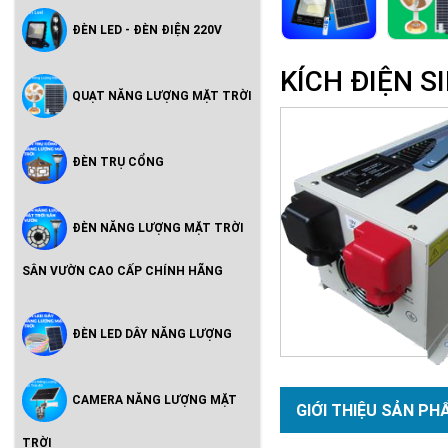
ĐÈN LED - ĐÈN ĐIỆN 220V
KÍCH ĐIỆN 
QUẠT NĂNG LƯỢNG MẶT TRỜI
ĐÈN TRỤ CỔNG
ĐÈN NĂNG LƯỢNG MẶT TRỜI
SÂN VƯỜN CAO CẤP CHÍNH HÃNG
ĐÈN LED DÂY NĂNG LƯỢNG
CAMERA NĂNG LƯỢNG MẶT
GIỚI THIỆU SẢN PH
TRỜI