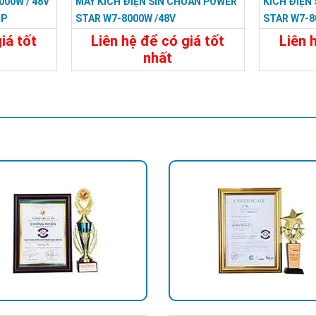
000W / 48V
MÁY KÍCH ĐIỆN SIN CHUẨN POWER
KÍCH ĐIỆN
RP
STAR W7-8000W /48V
STAR W7-8
iá tốt
Liên hệ để có giá tốt
Liên 
nhất
đ
29.988.000đ
Đặt Mua
Chi Tiết
Đặt Mua
Chi Tiế