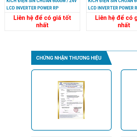
KÍCH ĐIỆN SIN CHUẨN 6000W / 24V
KÍCH ĐIỆN SIN CHUẨN 6
LCD INVERTER POWER RP
LCD INVERTER POWER 
Liên hệ để có giá tốt
Liên hệ để có g
nhất
nhất
22.788.000đ
23.988.000
Chi Tiết
Đặt Mua
Chi Tiết
CHỨNG NHẬN THƯƠNG HIỆU