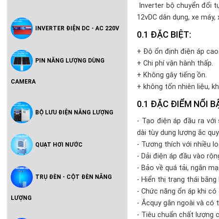
Inverter bộ chuyển đổi 
12vDC dân dụng, xe máy, x
INVERTER ĐIỆN DC - AC 220V
ĐẶC BIỆT:
+ Độ ổn định điện áp cao
PIN NĂNG LƯỢNG DÙNG
+ Chi phí vận hành thấp.
+ Không gây tiếng ồn.
CAMERA
+ không tốn nhiên liệu, 
ĐẶC ĐIỂM NỔI B
BỘ LƯU ĐIỆN NĂNG LƯỢNG
- Tạo điện áp đầu ra vớ
dài tùy dung lượng ắc quy
- Tương thích với nhiều l
QUẠT HƠI NƯỚC
- Dải điện áp đầu vào rộn
- Bảo về quá tải, ngắn mạ
TRỤ ĐÈN - CỘT ĐÈN NĂNG
- Hiển thị trạng thái bằng
- Chức năng ổn áp khi có
LƯỢNG
- Ắcquy gắn ngoài và có 
- Tiêu chuẩn chất lượng 