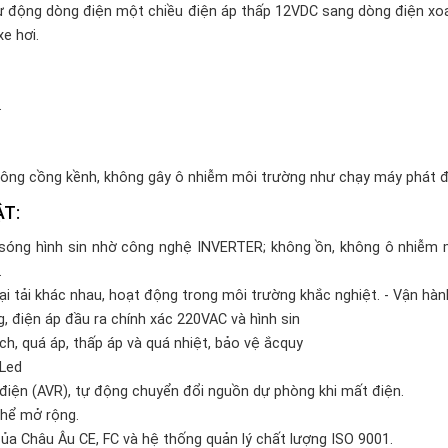
tự động dòng điện một chiều điện áp thấp 12VDC sang dòng điện xoa
e hơi.
.
không cồng kềnh, không gây ô nhiễm môi trường như chạy máy phát đ
ẬT:
i sóng hình sin nhờ công nghệ INVERTER; không ồn, không ô nhiễm m
.
oại tải khác nhau, hoạt động trong môi trường khắc nghiệt. - Vận hàn
g, điện áp đầu ra chính xác 220VAC và hình sin
ch, quá áp, thấp áp và quá nhiệt, bảo vệ ắcquy
 Led
 điện (AVR), tự động chuyển đổi nguồn dự phòng khi mất điện.
thể mở rộng.
của Châu Âu CE, FC và hệ thống quản lý chất lượng ISO 9001.