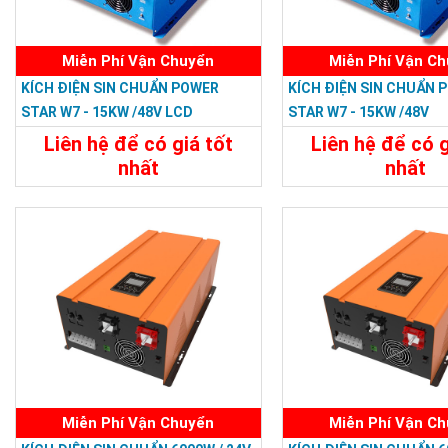
Miễn Phí Vận Chuyển
Miễn Phí Vận C
KÍCH ĐIỆN SIN CHUẨN POWER
KÍCH ĐIỆN SIN CHUẨN 
STAR W7 - 15KW /48V LCD
STAR W7 - 15KW /48V
Liên hệ để có giá tốt
Liên hệ để có g
nhất
nhất
47.988.000đ
46.798.800
Chi Tiết
Đặt Mua
Chi Tiết
Miễn Phí Vận Chuyển
Miễn Phí Vận C