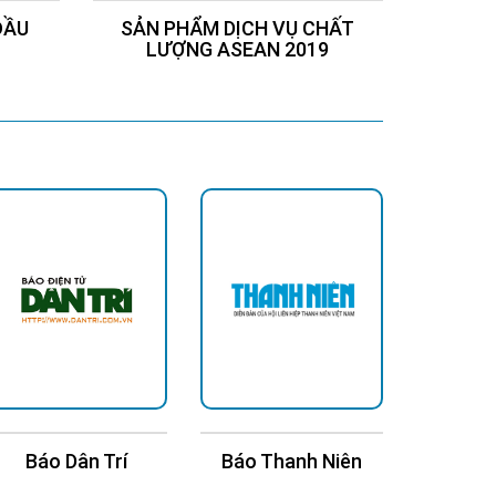
ĐẦU
SẢN PHẨM DỊCH VỤ CHẤT
Chứng
LƯỢNG ASEAN 2019
Báo Dân Trí
Báo Thanh Niên
Báo Kin