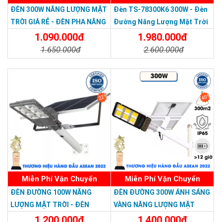
Thương hiệu dẫn đầu Việt Nam 2023
ĐÈN 300W NĂNG LƯỢNG MẶT
Đèn TS-78300K6 300W - Đèn
TRỜI GIÁ RẺ - ĐÈN PHA NĂNG
Đường Năng Lượng Mặt Trời
LƯỢNG MẶT TRỜI 300W MẪU
300W TS-78300K6 - Solar
1.090.000đ
1.980.000đ
MỚI
Light 300W
1.650.000đ
2.600.000đ
Chi Tiết
Đặt Mua
Chi Tiết
Đặt Mua
22%
40%
An tâm mua hàng với phiếu bảo hành chính
hãng
Miễn Phí Vận Chuyển
Miễn Phí Vận Chuyển
ĐÈN ĐƯỜNG 100W NĂNG
ĐÈN ĐƯỜNG 300W ÁNH SÁNG
LƯỢNG MẶT TRỜI - ĐÈN
VÀNG NĂNG LƯỢNG MẶT
ĐƯỜNG NĂNG LƯỢNG MẶT
TRỜI - Solar Light 300W
1.200.000đ
1.400.000đ