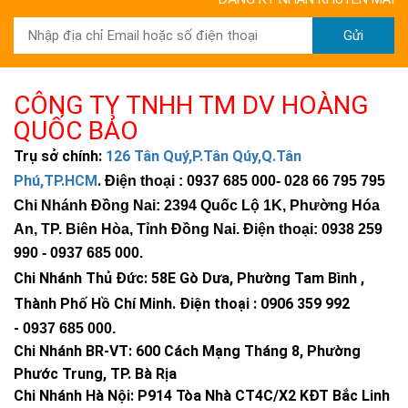
Gửi
CÔNG TY TNHH TM DV HOÀNG
QUỐC BẢO
Trụ sở chính:
126 Tân Quý,P.Tân Qúy,Q.Tân
Phú,TP.HCM
.
Điện thoại : 0937 685 000
- 028 66 795 795
Chi Nhánh Đồng Nai: 2394 Quốc Lộ 1K, Phường Hóa
An, TP. Biên Hòa, Tỉnh Đồng Nai. Điện thoại: 0938 259
990 -
0937 685 000
.
Chi Nhánh Thủ Đức:
58E Gò Dưa, Phường Tam Bình ,
Thành Phố Hồ Chí Minh
.
Điện thoại : 0906 359 992
-
0937 685 000
.
Chi Nhánh BR-VT:
600 Cách Mạng Tháng 8, Phường
Phước Trung, TP. Bà Rịa
Chi Nhánh Hà Nội: P914 Tòa Nhà CT4C/X2 KĐT Bắc Linh