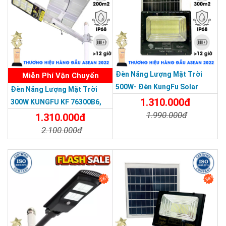
THƯƠNG HIỆU HÀNG ĐẦU ASEAN 2022
Đèn Năng Lượng Mặt Trời
Miễn Phí Vận Chuyển
500W- Đèn KungFu Solar
Đèn Năng Lượng Mặt Trời
Năng Lượng Mặt Trời 500W,IP
1.310.000đ
300W KUNGFU KF 76300B6,
67 Loại Lớn
1.990.000đ
IP68, Bảng Giá 2026
1.310.000đ
2.100.000đ
Chi Tiết
Đặt Mua
Chi Tiết
Đặt Mua
26%
34%