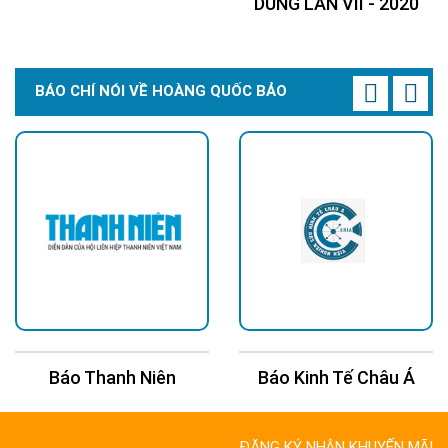
DÙNG LẦN VII - 2020
BÁO CHÍ NÓI VỀ HOÀNG QUỐC BẢO
Báo Thanh Niên
Báo Kinh Tế Châu Á
ĐĂNG KÝ NHẬN KHUYẾN MÃI