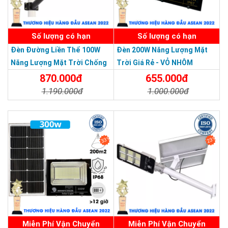
SẢN PHẨM DỊCH VỤ CHẤT LƯỢNG ASEAN 2019
Số lượng có hạn
Số lượng có hạn
Đèn Đường Liền Thể 100W
Đèn 200W Năng Lượng Mặt
Năng Lượng Mặt Trời Chống
Trời Giá Rẻ - VỎ NHÔM
Nước Giá Rẻ
870.000đ
655.000đ
1.190.000đ
1.000.000đ
Chi Tiết
Đặt Mua
Chi Tiết
Đặt Mua
33%
23%
Miễn Phí Vận Chuyển
Miễn Phí Vận Chuyển