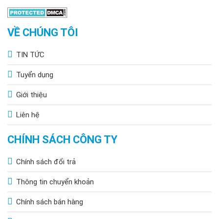
Đèn năng lượng mặt trời
BH 5 năm chỉ từ
345k.
Đèn năng lượng mặt trời 300w
chính hãng,
VỀ CHÚNG TÔI
giá tốt
Đèn năng lượng mặt trời 500w
, tấm pin lớn
TIN TỨC
Đèn năng lượng mặt trời sân vườn
độ sáng
mạnh
Tuyển dụng
Đèn trụ cổng năng lượng mặt trời
giá tốt, độ
Giới thiệu
sáng cao
Đèn năng lượng mặt trời 1000w
tấm pin lớn,
Liên hệ
độ sáng mạnh, bảo hành 5 năm
CHÍNH SÁCH CÔNG TY
Chính sách đổi trả
Thông tin chuyển khoản
Chính sách bán hàng