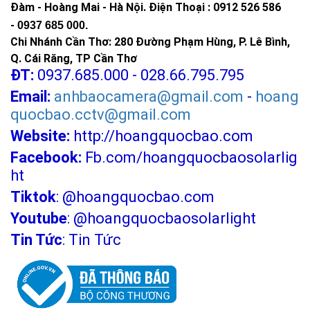
Đàm - Hoàng Mai - Hà Nội.
Điện Thoại : 0912 526 586
-
0937 685 000.
Chi Nhánh Cần Thơ: 280 Đường Phạm Hùng, P. Lê Bình,
Q. Cái Răng, TP Cần Thơ
ĐT:
0937.685.000 - 028.66.795.795
Email:
anhbaocamera@gmail.com
-
hoang
quocbao.cctv@gmail.com
Website:
http://hoangquocbao.com
Facebook:
Fb.com/hoangquocbaosolarlig
ht
Tiktok
:
@hoangquocbao.com
Youtube
:
@hoangquocbaosolarlight
Tin Tức
:
Tin Tức
>>> Xem thêm: