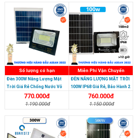
SẢN PHẨM CHẤT LƯỢNG - DỊCH VỤ TIN DÙNG LẦN VII - 2020
CHỨNG NHẬN TỪ JINDIAN
35%
33%
Số lượng có hạn
Miễn Phí Vận Chuyển
Đèn 300W Năng Lượng Mặt
ĐÈN NĂNG LƯỢNG MẶT TRỜI
Trời Giá Rẻ Chống Nước Vỏ
100W IP68 Giá Rẻ, Bảo Hành 2
Nhôm Đúc
Năm
770.000đ
760.000đ
1.190.000đ
1.150.000đ
Chi Tiết
Đặt Mua
Chi Tiết
Đặt Mua
37%
34%