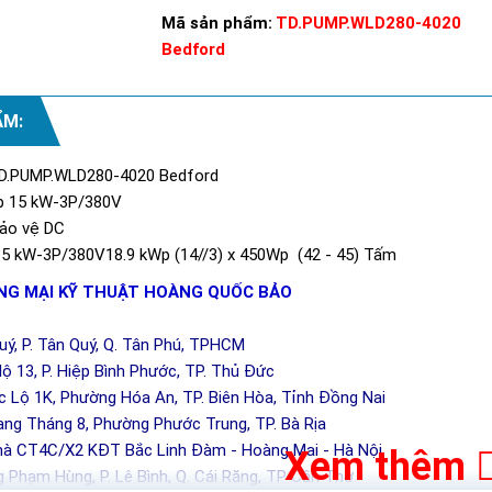
Mã sản phẩm:
TD.PUMP.WLD280-4020
Bedford
ẨM:
 TD.PUMP.WLD280-4020 Bedford
mp 15 kW-3P/380V
bảo vệ DC
5 kW-3P/380V18.9 kWp (14//3) x 450Wp (42 - 45) Tấm
G MẠI KỸ THUẬT HOÀNG QUỐC BẢO
Quý, P. Tân Quý, Q. Tân Phú, TPHCM
ộ 13, P. Hiệp Bình Phước, TP. Thủ Đức
c Lộ 1K, Phường Hóa An, TP. Biên Hòa, Tỉnh Đồng Nai
ng Tháng 8, Phường Phước Trung, TP. Bà Rịa
hà CT4C/X2 KĐT Bắc Linh Đàm - Hoàng Mai - Hà Nội
Xem thêm
 Phạm Hùng, P. Lê Bình, Q. Cái Răng, TP Cần Thơ