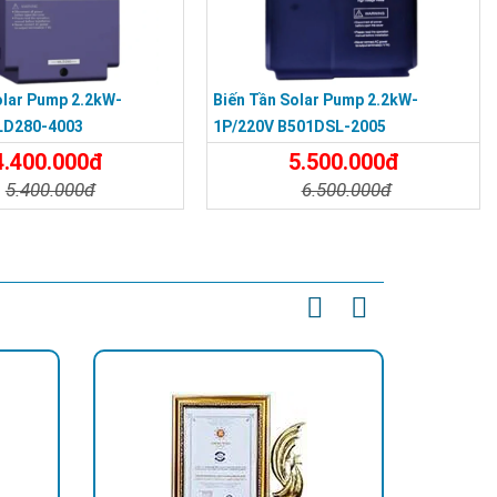
olar Pump 2.2kW-
Biến Tần Solar Pump 2.2kW-
LD280-4003
1P/220V B501DSL-2005
4.400.000đ
5.500.000đ
5.400.000đ
6.500.000đ
t
Đặt Mua
Chi Tiết
Đặt Mua