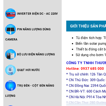
INVERTER ĐIỆN DC - AC 220V
GIỚI THIỆU SẢN PH
PIN NĂNG LƯỢNG DÙNG
Tủ điện tích hợp:
CAMERA
Biến tần solar pu
Thiết bị đóng cắt 
BỘ LƯU ĐIỆN NĂNG LƯỢNG
Sử dụng cho bơm 1
CÔNG TY TNHH THƯƠN
Hotline: 0937 685 000
QUẠT HƠI NƯỚC
* Trụ sở chính: 126 Tân 
* CN Thủ Đức: 309 Quốc l
* CN Đồng Nai: 2394 Quố
TRỤ ĐÈN - CỘT ĐÈN NĂNG
* CN BR-VT: 600 Cách Mạ
LƯỢNG
* CN Hà Nội: P914 Tòa N
* CN Cần Thơ: 280 Đường