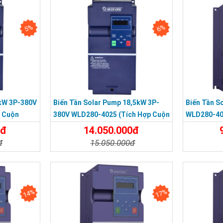
5%
6%
2kW 3P-380V
Biến Tần Solar Pump 18,5kW 3P-
Biến Tần S
 Cuộn
380V WLD280-4025 (tích Hợp Cuộn
WLD280-4
Kháng DC)
0đ
14.050.000đ
đ
15.050.000đ
Đặt Mua
Chi Tiết
Đặt Mua
Chi Tiế
14%
17%