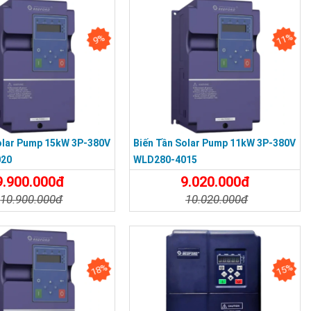
11%
9%
olar Pump 15kW 3P-380V
Biến Tần Solar Pump 11kW 3P-380V
020
WLD280-4015
9.900.000đ
9.020.000đ
10.900.000đ
10.020.000đ
t
Đặt Mua
Chi Tiết
Đặt Mua
18%
15%