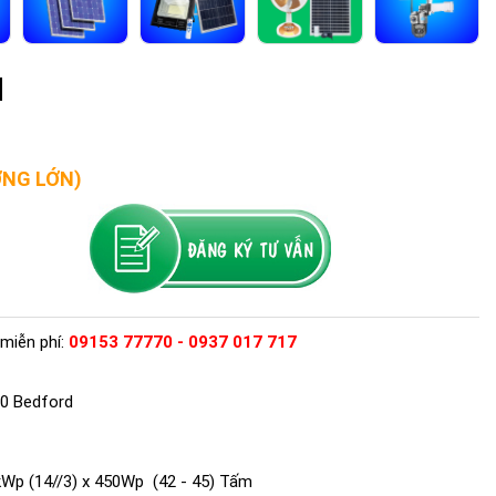
d
ỢNG LỚN)
miễn phí:
09153 77770 - 0937 017 717
20 Bedford
Wp (14//3) x 450Wp (42 - 45) Tấm