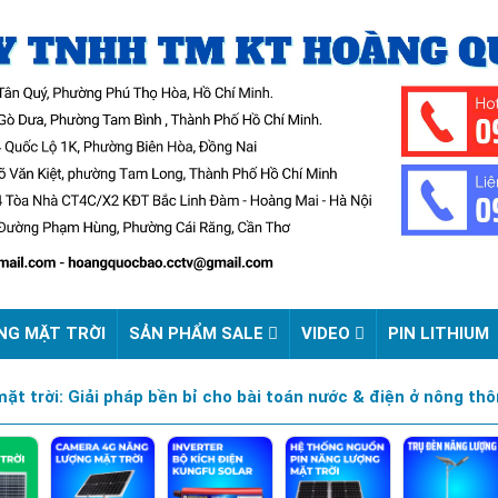
NG MẶT TRỜI
SẢN PHẨM SALE
VIDEO
PIN LITHIUM
t trời: Giải pháp bền bỉ cho bài toán nước & điện ở nông thô