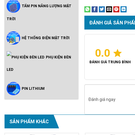
TẤM PIN NĂNG LƯỢNG MẶT
TRỜI
ĐÁNH GIÁ SẢN PHẨ
HỆ THỐNG ĐIỆN MẶT TRỜI
0.0
PHỤ KIỆN ĐÈN
ĐÁNH GIÁ TRUNG BÌNH
LED
PIN LITHIUM
Đánh giá ngay
SẢN PHẨM KHÁC