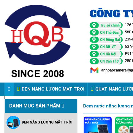
ĐÈN NĂNG LƯỢNG MẶT TRỜI
QUẠT NĂNG LƯỢ
VIDEO ĐÈN PHA ĐIỆN 220V
DANH MỤC SẢN PHẨM
Bơm nước năng lượng mặ
ĐÈN NĂNG LƯỢNG MẶT TRỜI