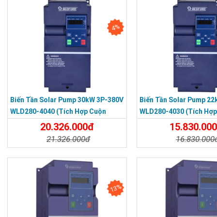
4%
Biến Tần Solar Pump 30kW 3P-380V
Biến Tần Solar Pump 2
WLD280-4040 (tích Hợp Cuộn
WLD280-4030 (tích Hợp
Kháng DC)
Kháng DC)
20.326.000đ
15.830.00
21.326.000đ
16.830.000
Chi Tiết
Đặt Mua
Chi Tiết
13%