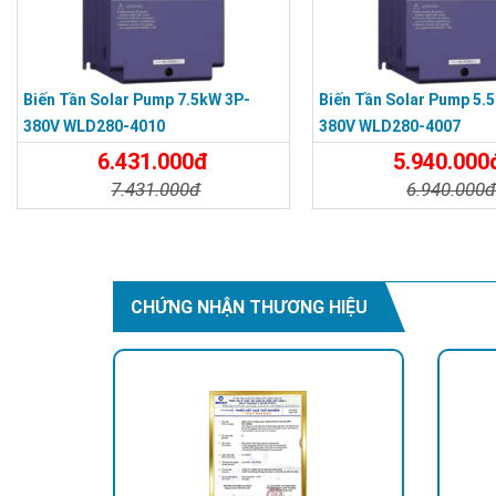
Biến Tần Solar Pump 7.5kW 3P-
Biến Tần Solar Pump 5.
380V WLD280-4010
380V WLD280-4007
6.431.000đ
5.940.000
7.431.000đ
6.940.000
Chi Tiết
Đặt Mua
Chi Tiết
CHỨNG NHẬN THƯƠNG HIỆU