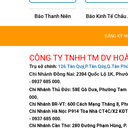
n Trí
Báo Thanh Niên
Báo Kinh Tế Châu
ĐĂNG KÝ N
CÔNG TY TNHH TM DV HO
Trụ sở chính:
126 Tân Quý,P.Tân Qúy,Q.Tân P
Chi Nhánh Đồng Nai: 2394 Quốc Lộ 1K, Phường
-
0937 685 000
.
Chi Nhánh Thủ Đức:
58E Gò Dưa, Phường Tam B
000
.
Chi Nhánh BR-VT:
600 Cách Mạng Tháng 8, Phư
Chi Nhánh Hà Nội: P914 Tòa Nhà CT4C/X2 KĐT 
-
0937 685 000.
Chi Nhánh Cần Thơ: 280 Đường Phạm Hùng, P. 