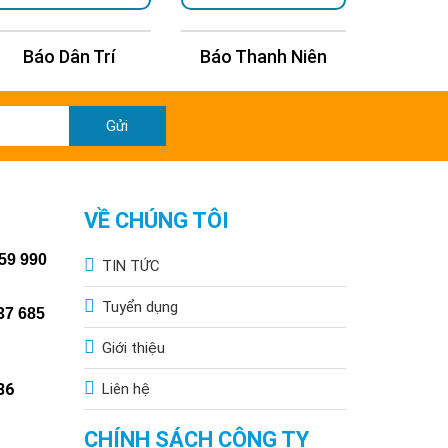
Báo Dân Trí
Báo Thanh Niên
Báo Kin
Gửi
VỀ CHÚNG TÔI
59 990
TIN TỨC
Tuyển dụng
37 685
Giới thiệu
86
Liên hệ
CHÍNH SÁCH CÔNG TY