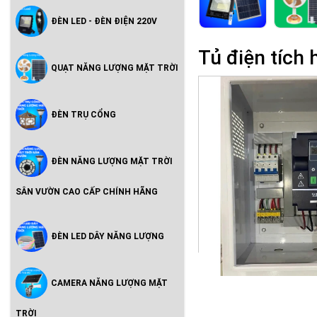
ĐÈN LED - ĐÈN ĐIỆN 220V
Tủ điện tíc
QUẠT NĂNG LƯỢNG MẶT TRỜI
ĐÈN TRỤ CỔNG
ĐÈN NĂNG LƯỢNG MẶT TRỜI
SÂN VƯỜN CAO CẤP CHÍNH HÃNG
ĐÈN LED DÂY NĂNG LƯỢNG
CAMERA NĂNG LƯỢNG MẶT
TRỜI