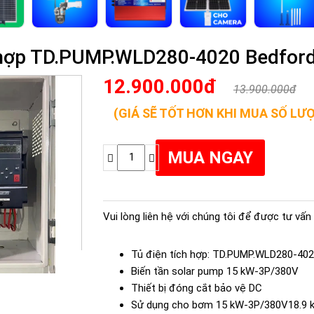
h hợp TD.PUMP.WLD280-4020 Bedfor
12.900.000đ
13.900.000đ
(GIÁ SẼ TỐT HƠN KHI MUA SỐ LƯ
Vui lòng liên hệ với chúng tôi để được tư vấn 
Tủ điện tích hợp: TD.PUMP.WLD280-40
Biến tần solar pump 15 kW-3P/380V
Thiết bị đóng cắt bảo vệ DC
Sử dụng cho bơm 15 kW-3P/380V18.9 k