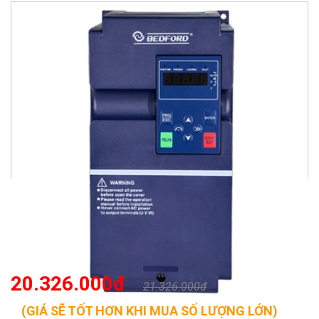
20.326.000đ
21.326.000đ
(GIÁ SẼ TỐT HƠN KHI MUA SỐ LƯỢNG LỚN)