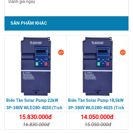
Đánh giá ngay
SẢN PHẨM KHÁC
5%
6%
Biến Tần Solar Pump 22kW
Biến Tần Solar Pump 18,5kW
3P-380V WLD280-4030 (tích
3P-380V WLD280-4025 (tích
Hợp Cuộn Kháng DC)
Hợp Cuộn Kháng DC)
15.830.000đ
14.050.000đ
16.830.000đ
15.050.000đ