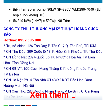
Biến tần solar pump 30kW 3P-380V WLD280-4040 (tích
hợp cuộn kháng DC)
56.840 kWp (14//7) x 580Wp 98 Tấm
CÔNG TY TNHH THƯƠNG MẠI KỸ THUẬT HOÀNG QUỐC
BẢO
Hotline: 0937 685 000
* Trụ sở chính: 126 Tân Quý, P. Tân Quý, Q. Tân Phú, TPHCM
* CN Thủ Đức: 309 Quốc lộ 13, P. Hiệp Bình Phước, TP. Thủ Đức
* CN Đồng Nai: 2394 Quốc Lộ 1K, Phường Hóa An, TP. Biên
Hòa, Tỉnh Đồng Nai
* CN BR-VT: 600 Cách Mạng Tháng 8, Phường Phước Trung,
TP. Bà Rịa
* CN Hà Nội: P914 Tòa Nhà CT4C/X2 KĐT Bắc Linh Đàm -
Hoàng Mai - Hà Nội
* CN Cần Thơ: 280 Đường Phạm Hùng, P. Lê Bình, Q. Cái Răng,
Xem thêm
TP Cần Thơ