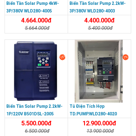
Biến Tần Solar Pump 4kW-
Biến Tần Solar Pump 2.2kW-
3P/380V WLD280-4005
3P/380V WLD280-4003
4.664.000đ
4.400.000đ
5.664.000đ
5.400.000đ
Chi Tiết
Đặt Mua
Chi Tiết
Đặt Mua
15%
7%
Biến Tần Solar Pump 2.2kW-
Tủ Điện Tích Hợp
1P/220V B501DSL-2005
TD.PUMP.WLD280-4020
Bedford
5.500.000đ
12.900.000đ
6.500.000đ
13.900.000đ