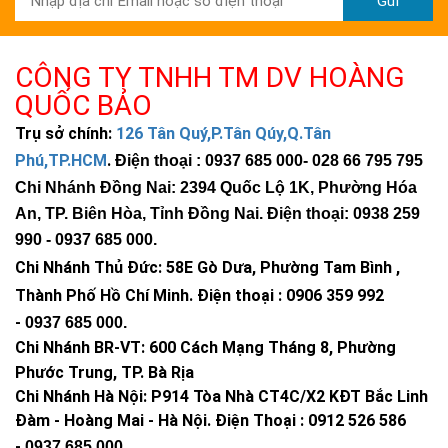
Gửi
CÔNG TY TNHH TM DV HOÀNG
QUỐC BẢO
Trụ sở chính:
126 Tân Quý,P.Tân Qúy,Q.Tân
Phú,TP.HCM
.
Điện thoại : 0937 685 000
- 028 66 795 795
Chi Nhánh Đồng Nai: 2394 Quốc Lộ 1K, Phường Hóa
An, TP. Biên Hòa, Tỉnh Đồng Nai. Điện thoại: 0938 259
990 -
0937 685 000
.
Chi Nhánh Thủ Đức:
58E Gò Dưa, Phường Tam Bình ,
Thành Phố Hồ Chí Minh
.
Điện thoại : 0906 359 992
-
0937 685 000
.
Chi Nhánh BR-VT:
600 Cách Mạng Tháng 8, Phường
Phước Trung, TP. Bà Rịa
Chi Nhánh Hà Nội: P914 Tòa Nhà CT4C/X2 KĐT Bắc Linh
Đàm - Hoàng Mai - Hà Nội.
Điện Thoại : 0912 526 586
-
0937 685 000.