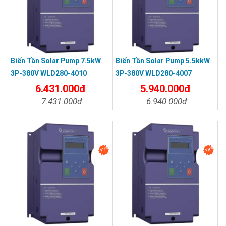
Biến Tần Solar Pump 7.5kW
Biến Tần Solar Pump 5.5kkW
3P-380V WLD280-4010
3P-380V WLD280-4007
6.431.000đ
5.940.000đ
7.431.000đ
6.940.000đ
Chi Tiết
Đặt Mua
Chi Tiết
Đặt Mua
17%
18%