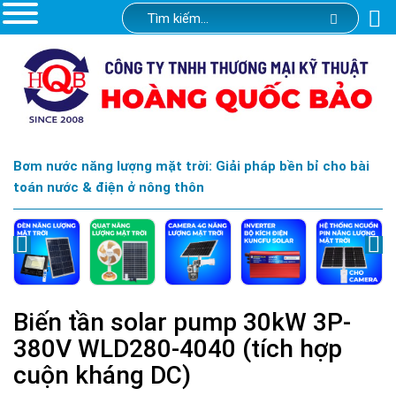
Bơm nước năng lượng mặt trời: Giải pháp bền bỉ cho bài
toán nước & điện ở nông thôn
Biến tần solar pump 30kW 3P-
380V WLD280-4040 (tích hợp
cuộn kháng DC)