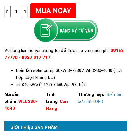
Vui lòng liên hệ với chúng tôi để được tư vấn miễn phí:
09153
77770 - 0937 017 717
Biến tần solar pump 30kW 3P-380V WLD280-4040 (tích
hợp cuộn kháng DC)
56.840 kWp (14//7) x 580Wp 98 Tấm
Mã sản
Tình
Thương hiệu:
Biến tần
phẩm:
WLD280-
trạng:
Còn
bơm BEFORD
4040
Hàng
GIỚI THIỆU SẢN PHẨM: