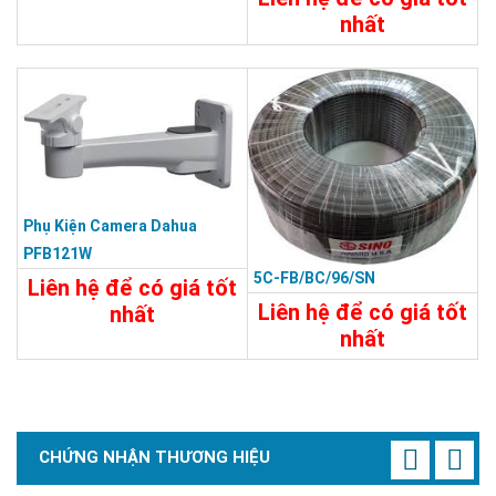
Chi Tiết
Đặt Mua
nhất
95.000đ
Chi Tiết
Đặt Mua
Phụ Kiện Camera Dahua
PFB121W
5C-FB/BC/96/SN
Liên hệ để có giá tốt
Liên hệ để có giá tốt
nhất
nhất
80.000đ
2.500đ
Chi Tiết
Đặt Mua
Chi Tiết
Đặt Mua
CHỨNG NHẬN THƯƠNG HIỆU