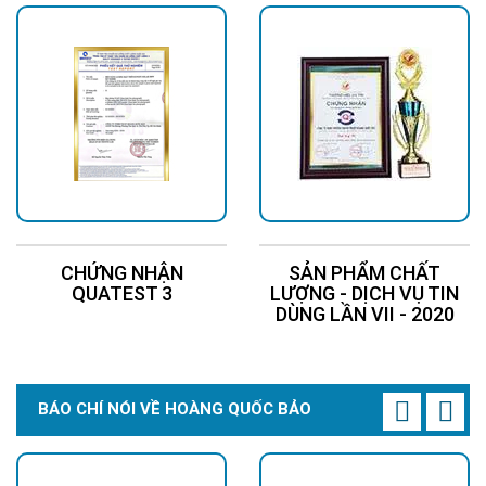
CHỨNG NHẬN
SẢN PHẨM CHẤT
QUATEST 3
LƯỢNG - DỊCH VỤ TIN
DÙNG LẦN VII - 2020
BÁO CHÍ NÓI VỀ HOÀNG QUỐC BẢO