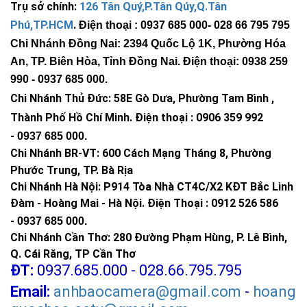
Trụ sở chính:
126 Tân Quý,P.Tân Qúy,Q.Tân
Phú,TP.HCM
.
Điện thoại : 0937 685 000
- 028 66 795 795
Chi Nhánh Đồng Nai: 2394 Quốc Lộ 1K, Phường Hóa
An, TP. Biên Hòa, Tỉnh Đồng Nai. Điện thoại: 0938 259
990 -
0937 685 000
.
Chi Nhánh Thủ Đức:
58E Gò Dưa, Phường Tam Bình ,
Thành Phố Hồ Chí Minh
.
Điện thoại : 0906 359 992
-
0937 685 000
.
Chi Nhánh BR-VT:
600 Cách Mạng Tháng 8, Phường
Phước Trung, TP. Bà Rịa
Chi Nhánh Hà Nội: P914 Tòa Nhà CT4C/X2 KĐT Bắc Linh
Đàm - Hoàng Mai - Hà Nội.
Điện Thoại : 0912 526 586
-
0937 685 000.
Chi Nhánh Cần Thơ: 280 Đường Phạm Hùng, P. Lê Bình,
Q. Cái Răng, TP Cần Thơ
ĐT:
0937.685.000 - 028.66.795.795
Email:
anhbaocamera@gmail.com
-
hoang