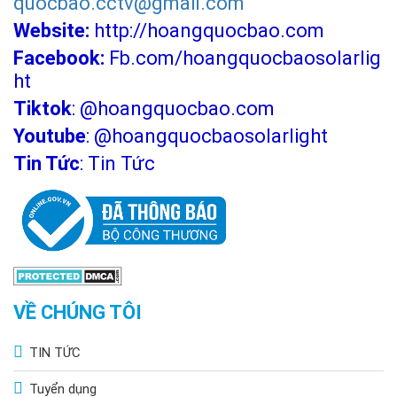
quocbao.cctv@gmail.com
Website:
http://hoangquocbao.com
Facebook:
Fb.com/hoangquocbaosolarlig
ht
Tiktok
:
@hoangquocbao.com
Youtube
:
@hoangquocbaosolarlight
Tin Tức
:
Tin Tức
VỀ CHÚNG TÔI
TIN TỨC
Tuyển dụng