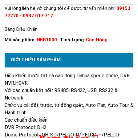
Vui lòng liên hệ với chúng tôi để được tư vấn miễn phí:
09153
77770 - 0937 017 717
Bảng Điều Khiển
Mã sản phẩm:
NKB1000
Tình trạng:
Còn Hàng
GIỚI THIỆU SẢN PHẨM:
Điều khiển được tất cả các dòng Dahua speed dome, DVR,
NVR,HCVR.
Với các chuẩn kết nối : RS485, RS422, USB, RS232 &
Network
Chức vụ cài đặt trước, tự động quét, Auto Pan, Auto Tour &
Hành trình
Các chuẩn điều kiển :
DVR Protocol: DH2
Dome Protocol: DH-SD/PELCO-D/PELCO-P/PELCO-