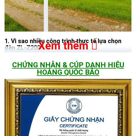
Vì sao nhiều công trình thực tế lựa chọn
Xem thêm
đèn ZL-Z200?
Chip LED 163 mắt – Tối ưu quang thông và tuổi
CHỨNG NHẬN & CÚP DANH HIỆU
thọ
HOÀNG QUỐC BẢO