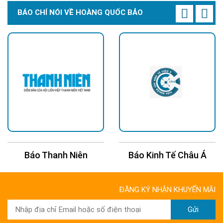
BÁO CHÍ NÓI VỀ HOÀNG QUỐC BẢO
3. Nhà xưởng, bãi xe
Lắp cao 5–7m giúp phủ sáng diện rộng
.
Pin lớn đảm
bảo hoạt động ổn định.
Nếu bạn cần ánh sáng mạnh hơn, bạn có thể tham khảo
đèn năng lượng mặt trời 1000w
.
Hướng dẫn lắp đặt từ kinh nghiệm thực tế
của đội ngũ Hoàng Quốc Bảo
Chọn vị trí có nắng trực tiếp 6–8 giờ/ngày.
Hướng tấm pin về phía Nam hoặc Tây Nam.
Cố định khung chắc chắn, tránh rung lắc.
Không lắp dưới tán cây hoặc mái che.
Báo Thanh Niên
Báo Kinh Tế Châu Á
Trong quá trình thi công, chúng tôi luôn ưu tiên góc
nghiêng 10–15 độ để tối ưu hấp thụ nắng.
ĐĂNG KÝ NHẬN KHUYẾN MÃI
Hướng dẫn sử dụng hiệu quả
Gửi
Trước khi lắp