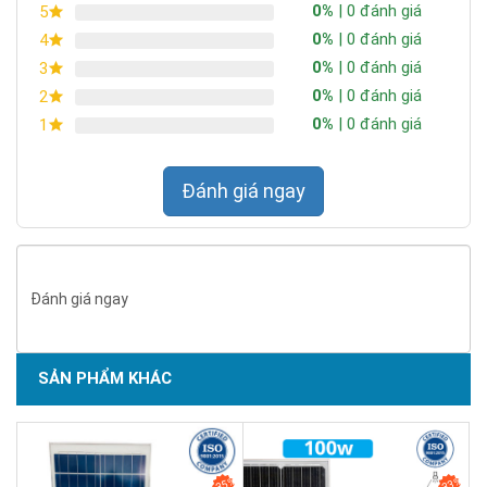
0%
| 0 đánh giá
5
Bạn nên hiểu rằng hiệu suất lm/W cao giúp giảm tiêu hao năng
0%
| 0 đánh giá
4
lượng từ pin. Điều này đặc biệt quan trọng khi trời mưa nhiều
0%
| 0 đánh giá
3
ngày. Chip LED tốt kết hợp tản nhiệt hiệu quả giúp duy trì độ
0%
| 0 đánh giá
2
sáng ổn định sau 1–2 năm sử dụng.
0%
| 0 đánh giá
1
Tấm pin Polycrystalline 60W – Đủ công suất
cho nhu cầu thực tế
Đánh giá ngay
Đánh giá ngay
SẢN PHẨM KHÁC
SẢN PHẨM CHẤT LƯỢNG - DỊCH VỤ TIN DÙNG LẦN VII - 2020
35%
33%