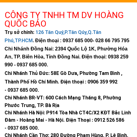
Bạn nên che tấm pin lại để kiểm tra đèn có sáng không. Đây là
CÔNG TY TNHH TM DV HOÀNG
cách kiểm tra nhanh nhất.
QUỐC BẢO
Trong quá trình sử dụng
Trụ sở chính:
126 Tân Quý,P.Tân Qúy,Q.Tân
Dùng remote để chọn chế độ phù hợp. Ví dụ:
Phú,TP.HCM
.
Điện thoại : 0937 685 000
- 028 66 795 795
Sân vườn: dùng chế độ 3–5h
Chi Nhánh Đồng Nai: 2394 Quốc Lộ 1K, Phường Hóa
Đường: dùng chế độ tự động
An, TP. Biên Hòa, Tỉnh Đồng Nai. Điện thoại: 0938 259
Bảo trì
990 -
0937 685 000
.
Chi Nhánh Thủ Đức:
58E Gò Dưa, Phường Tam Bình ,
Vệ sinh tấm pin mỗi 2–3 tháng. Nếu đèn yếu, bạn nên kiểm tra
Thành Phố Hồ Chí Minh
.
Điện thoại : 0906 359 992
vị trí lắp hoặc reset lại hệ thống.
-
0937 685 000
.
Câu hỏi thường gặp
Chi Nhánh BR-VT:
600 Cách Mạng Tháng 8, Phường
Đèn có sáng đủ như quảng cáo không?
Phước Trung, TP. Bà Rịa
Chi Nhánh Hà Nội: P914 Tòa Nhà CT4C/X2 KĐT Bắc Linh
Trả lời:
Thực tế độ sáng phụ thuộc vị trí lắp và thời gian sạc.
Đàm - Hoàng Mai - Hà Nội.
Điện Thoại : 0912 526 586
Nếu lắp đúng kỹ thuật, ánh sáng đáp ứng tốt nhu cầu đường
-
0937 685 000.
nội bộ và sân vườn.
Chi Nhánh Cần Thơ: 280 Đường Phạm Hùng, P. Lê Bình,