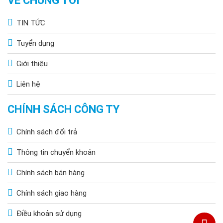
VỀ CHÚNG TÔI
Trong trường hợp của bạn chưa xác định rõ công suất phù
TIN TỨC
hợp, liên hệ
Hoàng Quốc Bảo
để được tư vấn chi tiết và báo
giá phù hợp với công trình của bạn nhé!
Tuyển dụng
Giới thiệu
Liên hệ
CHÍNH SÁCH CÔNG TY
Chính sách đổi trả
Thông tin chuyển khoản
Chính sách bán hàng
Chính sách giao hàng
Điều khoản sử dụng
CÔNG TY TNHH TM KT HOÀNG QUỐC BẢO