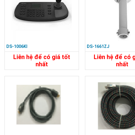
DS-1006KI
DS-1661ZJ
Liên hệ để có giá tốt
Liên hệ để có g
nhất
nhất
8.180.000đ
750.000đ
Chi Tiết
Đặt Mua
Chi Tiết