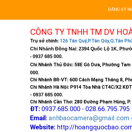
ĐĂNG KÝ N
CÔNG TY TNHH TM DV HO
Trụ sở chính:
126 Tân Quý,P.Tân Qúy,Q.Tân P
Chi Nhánh Đồng Nai: 2394 Quốc Lộ 1K, Phường
-
0937 685 000
.
Chi Nhánh Thủ Đức:
58E Gò Dưa, Phường Tam B
000
.
Chi Nhánh BR-VT:
600 Cách Mạng Tháng 8, Phư
Chi Nhánh Hà Nội: P914 Tòa Nhà CT4C/X2 KĐT 
-
0937 685 000.
Chi Nhánh Cần Thơ: 280 Đường Phạm Hùng, P. 
ĐT:
0937.685.000 - 028.66.795.795
Email:
anhbaocamera@gmail.com
Website:
http://hoangquocbao.co