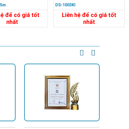
15m
DS-1003KI
hệ để có giá tốt
Liên hệ để có giá tốt
nhất
nhất
600.000đ
8.450.000đ
t
Đặt Mua
Chi Tiết
Đặt Mua