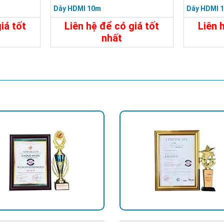
Dây HDMI 10m
Dây HDMI 
iá tốt
Liên hệ để có giá tốt
Liên 
nhất
400.000đ
Đặt Mua
Chi Tiết
Đặt Mua
Chi Tiế