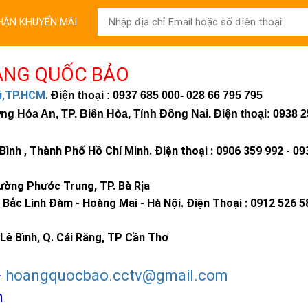
HẬN KHUYẾN MÃI
ÀNG QUỐC BẢO
hú,TP.HCM
.
Điện thoại : 0937 685 000
- 028 66 795 795
 Hóa An, TP. Biên Hòa, Tỉnh Đồng Nai. Điện thoại: 0938 2
ình , Thành Phố Hồ Chí Minh
.
Điện thoại : 0906 359 992 -
09
ờng Phước Trung, TP. Bà Rịa
Bắc Linh Đàm - Hoàng Mai - Hà Nội.
Điện Thoại : 0912 526 5
Lê Bình, Q. Cái Răng, TP Cần Thơ
-
hoangquocbao.cctv@gmail.com
m