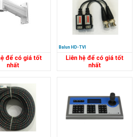
J
Balun HD-TVI
hệ để có giá tốt
Liên hệ để có giá tốt
nhất
nhất
640.000đ
55.000đ
t
Đặt Mua
Chi Tiết
Đặt Mua