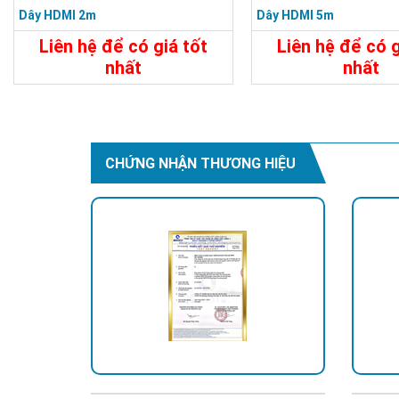
Dây HDMI 2m
Dây HDMI 5m
Liên hệ để có giá tốt
Liên hệ để có g
nhất
nhất
70.000đ
250.000đ
Chi Tiết
Đặt Mua
Chi Tiết
CHỨNG NHẬN THƯƠNG HIỆU