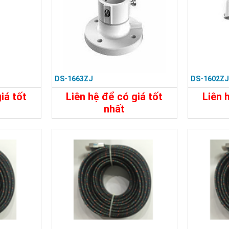
DS-1663ZJ
DS-1602Z
iá tốt
Liên hệ để có giá tốt
Liên 
nhất
450.000đ
Đặt Mua
Chi Tiết
Đặt Mua
Chi Tiế