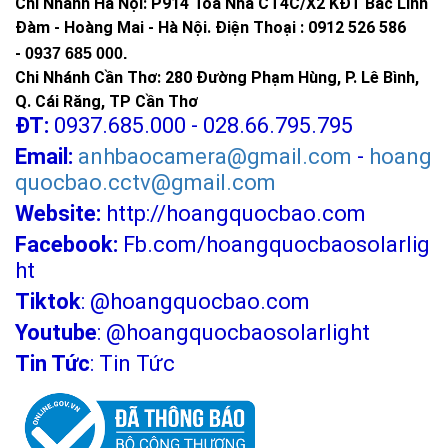
Chi Nhánh Hà Nội: P914 Tòa Nhà CT4C/X2 KĐT Bắc Linh
Đàm - Hoàng Mai - Hà Nội.
Điện Thoại : 0912 526 586
-
0937 685 000.
Chi Nhánh Cần Thơ: 280 Đường Phạm Hùng, P. Lê Bình,
Q. Cái Răng, TP Cần Thơ
ĐT:
0937.685.000 - 028.66.795.795
Email:
anhbaocamera@gmail.com
-
hoang
quocbao.cctv@gmail.com
Website:
http://hoangquocbao.com
Facebook:
Fb.com/hoangquocbaosolarlig
ht
Tiktok
:
@hoangquocbao.com
Youtube
:
@hoangquocbaosolarlight
Tin Tức
:
Tin Tức