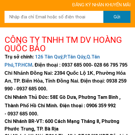
ĐĂNG KÝ NHẬN KHUYẾN MÃI
Gửi
CÔNG TY TNHH TM DV HOÀNG
QUỐC BẢO
Trụ sở chính:
126 Tân Quý,P.Tân Qúy,Q.Tân
Phú,TP.HCM
.
Điện thoại : 0937 685 000
- 028 66 795 795
Chi Nhánh Đồng Nai: 2394 Quốc Lộ 1K, Phường Hóa
An, TP. Biên Hòa, Tỉnh Đồng Nai. Điện thoại: 0938 259
990 -
0937 685 000
.
Chi Nhánh Thủ Đức:
58E Gò Dưa, Phường Tam Bình ,
Thành Phố Hồ Chí Minh
.
Điện thoại : 0906 359 992
-
0937 685 000
.
Chi Nhánh BR-VT:
600 Cách Mạng Tháng 8, Phường
Phước Trung, TP. Bà Rịa