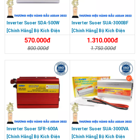
Inverter Suoer SDA-500W
Inverter Suoer SUA-3000BF
[Chính Hãng] Bộ Kích Điện
[Chính Hãng] Bộ Kích Điện
12V Lên 220V - Máy Kích Điện
Đổi Điện 3000W 24V Lên 220V
570.000đ
1.310.000đ
500W Sin Mô Phỏng
Bảo Vệ Ngược Cực Sóng Sin
800.000đ
1.750.000đ
Mô Phỏng
Chi Tiết
Đặt Mua
Chi Tiết
Đặt Mua
31%
Inverter Suoer SFR-600A
Inverter Suoer SUA-3000VA
[Chính Hãng] Bộ Kích Điện
[Chính Hãng] Bộ Kích Điện