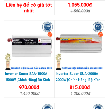
Đổi Điện 600W 12V Lên 220V
Lên 220V - Máy Kích Điện
Liên hệ để có giá tốt
1.055.000đ
Chống Ngược Cực
Sóng Sin Mô Phỏng
nhất
1.550.000đ
650.000đ
Chi Tiết
Đặt Mua
Chi Tiết
Đặt Mua
33%
32%
Inverter Suoer SAA-1500A
Inverter Suoer SUA-2000A
1500W [Chính Hãng] Bộ Kích
2000W [Chính Hãng] Bộ Kích
Điện 12V Lên 220V - Máy Kích
Điện 12V Lên 220V - Máy Kích
970.000đ
815.000đ
Điện Sin Mô Phỏng
Điện Sin Mô Phỏng
1.450.000đ
1.200.000đ
Chi Tiết
Đặt Mua
Chi Tiết
Đặt Mua