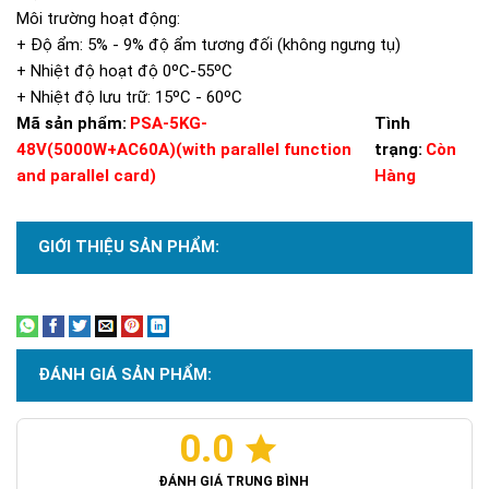
Môi trường hoạt động:
+ Độ ẩm: 5% - 9% độ ẩm tương đối (không ngưng tụ)
+ Nhiệt độ hoạt độ 0ºC-55ºC
+ Nhiệt độ lưu trữ: 15ºC - 60ºC
Mã sản phẩm:
PSA-5KG-
Tình
48V(5000W+AC60A)(with parallel function
trạng:
Còn
and parallel card)
Hàng
GIỚI THIỆU SẢN PHẨM:
Xem thêm
ĐÁNH GIÁ SẢN PHẨM:
0.0
ĐÁNH GIÁ TRUNG BÌNH