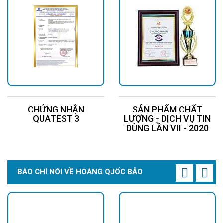
CHỨNG NHẬN
SẢN PHẨM CHẤT
QUATEST 3
LƯỢNG - DỊCH VỤ TIN
DÙNG LẦN VII - 2020
BÁO CHÍ NÓI VỀ HOÀNG QUỐC BẢO